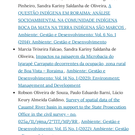
Pinheiro, Sandra Kariny Saldanha de Oliveira,
A
QUESTÃO INDÍGENA EM RORAIMA: ANÁLISE
SOCIOAMBIENTAL NA COMUNIDADE INDÍGENA
BOCA DA MATA NA TERRA INDÍGENA SÃO MARCOS
,
Ambiente: Gestão e Desenvolvimento: Vol. 6 No. 1
(2014): Ambiente: Gestão e Desenvolvimento
Marcia Teixeira Falcao, Sandra Kariny Saldanha de
Oliveira,
Impactos na paisagem da Microbacia do
Igarapé Carrapato decorrentes da ocupação, zona rural
de Boa Vista – Roraima
,
Ambiente: Gestão e
Desenvolvimento: Vol. 14 No. 1 (2021): Environment:
Management and Development
Robson Oliveira de Souza, Paulo Eduardo Barni, Lúcio
Keury Almeida Galdino,
Survey of spatial data of the
Cauamé River basin in support to the State Prosecution
Office in the civil survey - no.
025a/11/pjma/2ºTIT/MP/RR
,
Ambiente: Gestão e
Desenvolvimento: Vol. 15 No. 1 (2022): Ambiente: Gestão