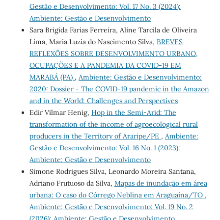
Gestão e Desenvolvimento: Vol. 17 No. 3 (2024):
Ambiente: Gestão e Desenvolvimento
Sara Brigida Farias Ferreira, Aline Tarcila de Oliveira
Lima, Maria Luzia do Nascimento Silva,
BREVES
REFLEXÕES SOBRE DESENVOLVIMENTO URBANO,
OCUPAÇÕES E A PANDEMIA DA COVID-19 EM
MARABÁ (PA)
,
Ambiente: Gestão e Desenvolvimento:
2020: Dossier - The COVID-19 pandemic in the Amazon
and in the World: Challenges and Perspectives
Edir Vilmar Henig,
Hop in the Semi-Arid: The
transformation of the income of agroecological rural
producers in the Territory of Araripe/PE
,
Ambiente:
Gestão e Desenvolvimento: Vol. 16 No. 1 (2023):
Ambiente: Gestão e Desenvolvimento
Simone Rodrigues Silva, Leonardo Moreira Santana,
Adriano Frutuoso da Silva,
Mapas de inundação em área
urbana: O caso do Córrego Neblina em Araguaína/TO
,
Ambiente: Gestão e Desenvolvimento: Vol. 19 No. 2
(2026): Ambiente: Gestão e Desenvolvimento