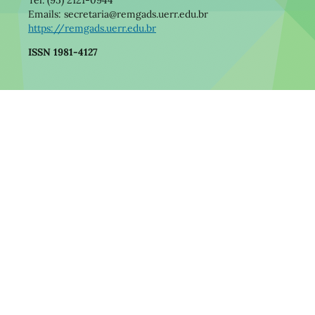
Tel. (95) 2121-0944
Emails: secretaria@remgads.uerr.edu.br
https://remgads.uerr.edu.br
ISSN 1981-4127