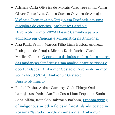
Adriana Carla Oliveira de Morais Vale, Terezinha Valim
Oliver Gonçalves, Cleusa Suzana Oliveira de Araujo,
Vivência Formativa no Estágio em Docência em uma
disciplina de ciências
,
Ambiente: Gestão e
Desenvolvimento: 2025: Dossiê: Caminhos para a
educação em Ciências e Matemática na Amazônia
Ana Paula Perlin, Marcos Filho Lima Bastos, Andreza
Rodrigues de Araújo, Miriam Karla Rocha, Clandia
Maffini Gomes,
O contexto da indústria brasileira acerca
das mudanças climáticas: Uma análise entre os riscos e
oportunidades
,
Ambiente: Gestão e Desenvolvimento:
Vol. 17 No. 3 (2024): Ambiente: Gestão e
Desenvolvimento
Rachel Pinho, Arthur Camurça Citó, Thiago Orsi
Laranjeiras, Pedro Aurélio Costa Lima Pequeno, Sonia
Sena Alfaia, Reinaldo Imbrozio Barbosa,
Ethnomapping
of indigenous swidden fields in forest islands located in
Roraima “lavrado”, northern Amazonia
,
Ambiente: