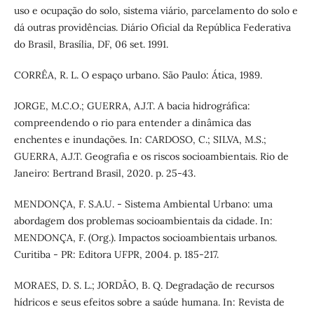
uso e ocupação do solo, sistema viário, parcelamento do solo e
dá outras providências. Diário Oficial da República Federativa
do Brasil, Brasília, DF, 06 set. 1991.
CORRÊA, R. L. O espaço urbano. São Paulo: Ática, 1989.
JORGE, M.C.O.; GUERRA, A.J.T. A bacia hidrográfica:
compreendendo o rio para entender a dinâmica das
enchentes e inundações. In: CARDOSO, C.; SILVA, M.S.;
GUERRA, A.J.T. Geografia e os riscos socioambientais. Rio de
Janeiro: Bertrand Brasil, 2020. p. 25-43.
MENDONÇA, F. S.A.U. - Sistema Ambiental Urbano: uma
abordagem dos problemas socioambientais da cidade. In:
MENDONÇA, F. (Org.). Impactos socioambientais urbanos.
Curitiba - PR: Editora UFPR, 2004. p. 185-217.
MORAES, D. S. L.; JORDÂO, B. Q. Degradação de recursos
hídricos e seus efeitos sobre a saúde humana. In: Revista de