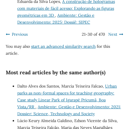
Eduarda da Silva Lopes,
A construção de hologramas
com materiais de fácil acesso: Explorando as figuras
geométricas em 3D
,
Ambiente: Gestão e
Desenvolvimento: 2025: Dossiê: SIPEC
Previous
21-30 of 470
Next
You may also
start an advanced similarity search
for this
article.
Most read articles by the same author(s)
Dalto Alves dos Santos, Marcia Teixeira Falcao,
Urban
parks as non-formal spaces for teaching geography:
Case study Linear Park of Igarapé Pricumã, Boa
Vista/RR
,
Ambiente: Gestão e Desenvolvimento: 2021:
Dossier: Science, Technology and Society
Lúcio Keury Almeida Galdino, Edson Vicente da Silva,
Marcia Teixeira Falcão, Maria das Neves Magalhães