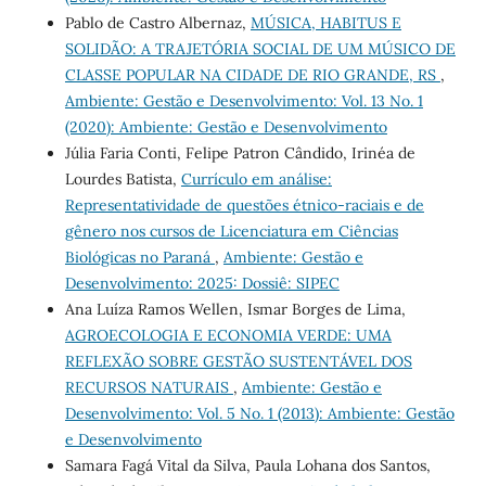
Pablo de Castro Albernaz,
MÚSICA, HABITUS E
SOLIDÃO: A TRAJETÓRIA SOCIAL DE UM MÚSICO DE
CLASSE POPULAR NA CIDADE DE RIO GRANDE, RS
,
Ambiente: Gestão e Desenvolvimento: Vol. 13 No. 1
(2020): Ambiente: Gestão e Desenvolvimento
Júlia Faria Conti, Felipe Patron Cândido, Irinéa de
Lourdes Batista,
Currículo em análise:
Representatividade de questões étnico-raciais e de
gênero nos cursos de Licenciatura em Ciências
Biológicas no Paraná
,
Ambiente: Gestão e
Desenvolvimento: 2025: Dossiê: SIPEC
Ana Luíza Ramos Wellen, Ismar Borges de Lima,
AGROECOLOGIA E ECONOMIA VERDE: UMA
REFLEXÃO SOBRE GESTÃO SUSTENTÁVEL DOS
RECURSOS NATURAIS
,
Ambiente: Gestão e
Desenvolvimento: Vol. 5 No. 1 (2013): Ambiente: Gestão
e Desenvolvimento
Samara Fagá Vital da Silva, Paula Lohana dos Santos,