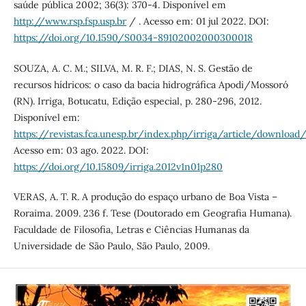
saúde pública 2002; 36(3): 370-4. Disponível em
http://www.rsp.fsp.usp.br
/ . Acesso em: 01 jul 2022. DOI:
https://doi.org/10.1590/S0034-89102002000300018
SOUZA, A. C. M.; SILVA, M. R. F.; DIAS, N. S. Gestão de
recursos hídricos: o caso da bacia hidrográfica Apodi/Mossoró
(RN). Irriga, Botucatu, Edição especial, p. 280-296, 2012.
Disponível em:
https://revistas.fca.unesp.br/index.php/irriga/article/downlo
Acesso em: 03 ago. 2022. DOI:
https://doi.org/10.15809/irriga.2012v1n01p280
VERAS, A. T. R. A produção do espaço urbano de Boa Vista –
Roraima. 2009. 236 f. Tese (Doutorado em Geografia Humana).
Faculdade de Filosofia, Letras e Ciências Humanas da
Universidade de São Paulo, São Paulo, 2009.