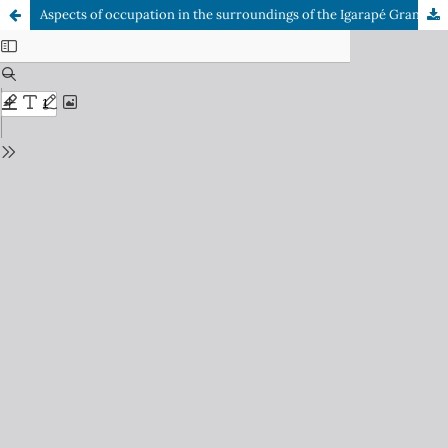
Aspects of occupation in the surroundings of the Igarapé Grande - Boa Vista/RR Basin, Brazil