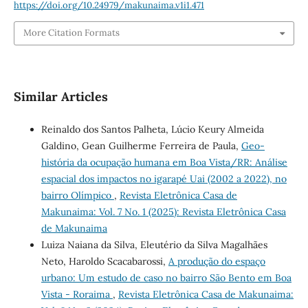
https://doi.org/10.24979/makunaima.v1i1.471
More Citation Formats
Similar Articles
Reinaldo dos Santos Palheta, Lúcio Keury Almeida
Galdino, Gean Guilherme Ferreira de Paula,
Geo-
história da ocupação humana em Boa Vista/RR: Análise
espacial dos impactos no igarapé Uai (2002 a 2022), no
bairro Olímpico
,
Revista Eletrônica Casa de
Makunaima: Vol. 7 No. 1 (2025): Revista Eletrônica Casa
de Makunaima
Luiza Naiana da Silva, Eleutério da Silva Magalhães
Neto, Haroldo Scacabarossi,
A produção do espaço
urbano: Um estudo de caso no bairro São Bento em Boa
Vista - Roraima
,
Revista Eletrônica Casa de Makunaima: