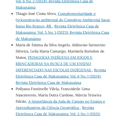
Vol. 6 No. 2 (2024): Revista Eletrônica Casa de
Makunaima
Thiago José Costa Alves,
Complementaridade e
(re)construção ambiental do Complexo Ambiental Sacaí,
Baixo Rio Branco, RR
,
Revista Eletrônica Casa de
Makunaima: Vol. 5 No. 1 (2023): Revista Eletrônica Casa
de Makunaima
Maria de Fatima da Silva Angelo, Aldinesio Sarmento
Silveira, Leila Maria Camargo, Maristela Bortolon de
Matos,
PEDAGOGIA INDÍGENA EM JOGOS E
BRINCADEIRAS NA BUSCA DE UM ENSINO
DIFERENCIADO NAS ESCOLAS INDÍGENAS
,
Revista
Eletrônica Casa de Makunaima: Vol. 6 No. 1 (2024):
Revista Eletrônica Casa de Makunaima
Pollyana Fontinelle Vilela, Francisleile Lima
Nascimento, Maria Dutra Cardoso, Márcia Teixeira
Falcão,
A Importância da Aula de Campo no Ensino e
Aprendizagem da Ciência Geográfica
,
Revista
Eletrônica Casa de Makunaima: Vol. 3 No. 1 (2021):