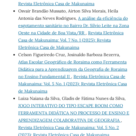
Revista Eletrônica Casa de Makunaima
Osvair Brandão Mussato, Airton Silva Morais, Heila
Antonia das Neves Rodrigues,
A análise da eficiência do
esgotamento sanitário no Bairro Dr. Sílvio Leite na Zona
Oeste na Cidade de Boa Vista/RR
,
Revista Eletrônica
Casa de Makunaima: Vol. 7 No. 1 (2025): Revista
Eletrônica Casa de Makunaima
Celson Figueiredo Cruz, Josinaldo Barboza Bezerra,
Atlas Escolar Geográfico de Roraima como Ferramenta
Didática para a Aprendizagem da Geografia de Roraima
no Ensino Fundamental II
,
Revista Eletrônica Casa de
Makunaima: Vol. 5 No. 1 (2023): Revista Eletrônica Casa
de Makunaima
Luiza Naiana da Silva, Gladis de Fátima Nunes da Silva,
JOGO INTERATIVO DO TIPO ESCAPE ROOM COMO
FERRAMENTA DIDÁTICA NO PROCESSO DE ENSINO E
APRENDIZAGEM COLABORATIVA DE GEOGRAFIA
,
Revista Eletrônica Casa de Makunaima: Vol. 5 No. 2
(2023): Revista Eletrônica Casa de Makunaima