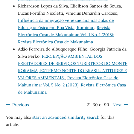
Richardson Lopes da Silva, Elielbson Santos de Souza,
Lucas Portilho Nicoletti, Vinícius Denardin Cardoso,
Influência da imigração venezuelana nas aulas de
Educação Física em Boa Vista, Roraima
,
Revista
Eletrônica Casa de Makunaima: Vol. 1 No. 1 (2018):
Revista Eletrônica Casa de Makunaima
Adão Ferreira de Albuquerque Filho, Georgia Patrícia da
Silva Ferko,
PERCEPÇÃO AMBIENTAL DOS
PRESTADORES DE SERVIÇOS TURÍSTICOS DO MONTE
RORAIMA, EXTREMO NORTE DO BRASIL: ATITUDES E
VALORES AMBIENTAIS
,
Revista Eletrônica Casa de
Makunaima: Vol. 5 No. 2 (2023): Revista Eletrônica Casa
de Makunaima
Previous
21-30 of 90
Next
You may also
start an advanced similarity search
for this
article.