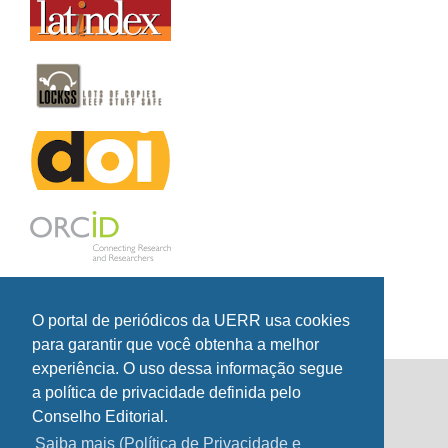
O portal de periódicos da UERR usa cookies
para garantir que você obtenha a melhor
experiência. O uso dessa informação segue
a política de privacidade definida pelo
State University of Roraima Journals Portal
Conselho Editorial.
State University of Roraima
Saiba mais (Política de Privacidade e