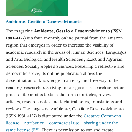
Ambiente: Gestão e Desenvolvimento
The magazine
Ambiente, Gestão e Desenvolvimento (ISSN
1981-4127)
is a four-monthly online journal from the Amazon
region that emerges in order to increase the visibility of
academic research in the areas of Human Sciences, Languages
​​and Arts, Biological and Health Sciences , Exact and Agrarian
Sciences, Socially Applied Sciences. Fostering a reflective and
democratic space, its online publication allows the
dissemination of knowledge in an easy and free way to the
reader / researcher. Striving for a rigorous research selection
process, it contains texts in the form of articles, review
articles, research notes and technical notes, translations and
reviews. The magazine Ambiente, Gestão e Desenvolvimento
(ISSN 1981-4127) is distributed under the
Creative Commons
license - Attribution - commercial use - sharing under the
same license (BY)
. There is permission to use and create