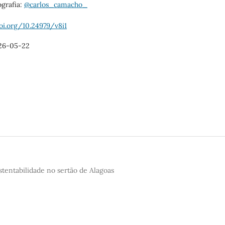
ografia:
@carlos_camacho_
oi.org/10.24979/v8i1
26-05-22
ustentabilidade no sertão de Alagoas