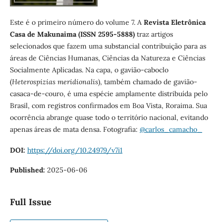
Este é o primeiro número do volume 7. A
Revista Eletrônica
Casa de Makunaima (ISSN 2595-5888)
traz artigos
selecionados que fazem uma substancial contribuição para as
áreas de Ciências Humanas, Ciências da Natureza e Ciências
Socialmente Aplicadas. Na capa, o gavião-caboclo
(
Heterospizias meridionalis
), também chamado de gavião-
casaca-de-couro, é uma espécie amplamente distribuída pelo
Brasil, com registros confirmados em Boa Vista, Roraima. Sua
ocorrência abrange quase todo o território nacional, evitando
apenas áreas de mata densa. Fotografia:
@carlos_camacho_
DOI:
https://doi.org/10.24979/v7i1
Published:
2025-06-06
Full Issue