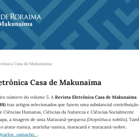
Eletrônica Casa de Makunaima
 Eletrônica Casa de Makunaima
eiro número do volume 5. A
Revista Eletrônica Casa de Makunaima
88)
traz artigos selecionados que fazem uma substancial contribuição
de Ciências Humanas, Ciências da Natureza e Ciências Socialmente
 capa, a imagem de uma Maracanã-pequena (
Diopsittaca nobilis
). Ta
o arara-nanica, ararinha-nanica, maracanã e maracanã-nobre.
@carlos_camacho_
.