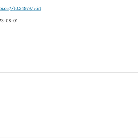
oi.org/10.24979/v5i1
23-08-01