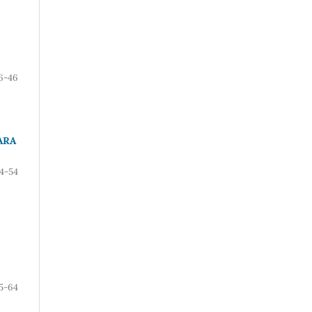
6-46
ARA
4-54
5-64