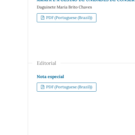
Daguinete Maria Brito Chaves
PDF (Portuguese (Brazil))
Editorial
Nota especial
PDF (Portuguese (Brazil))