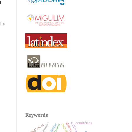
I
1 a
Keywords
cemitérios
polícia militar
hidrelétricas
migrantes