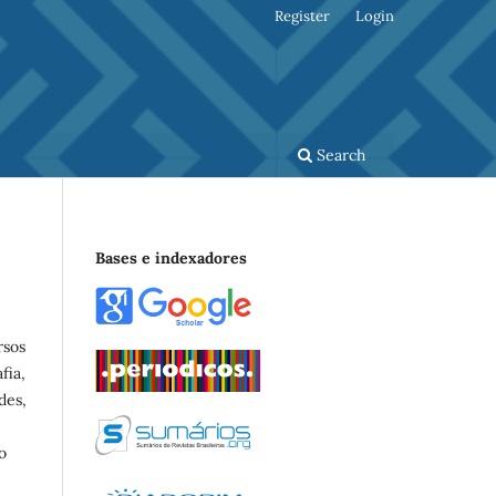
Register
Login
Search
Bases e indexadores
rsos
fia,
des,
o