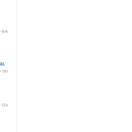
-104
IL
5-110
1-124