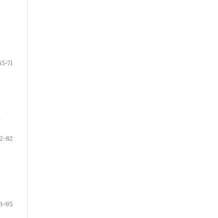
65-71
2-82
3-95