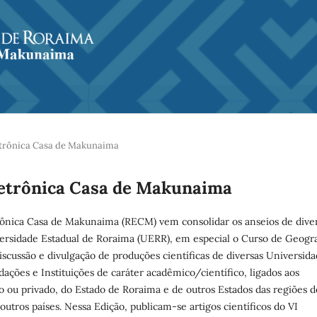
Eletrônica Casa de Makunaima
 Eletrônica Casa de Makunaima
rônica Casa de Makunaima (RECM) vem consolidar os anseios de dive
ersidade Estadual de Roraima (UERR), em especial o Curso de Geogra
iscussão e divulgação de produções científicas de diversas Universida
ndações e Instituições de caráter acadêmico/científico, ligados aos
co ou privado, do Estado de Roraima e de outros Estados das regiões d
outros países. Nessa Edição, publicam-se artigos científicos do VI