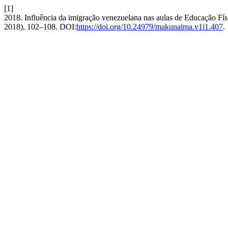
[1]
2018. Influência da imigração venezuelana nas aulas de Educação Fí
2018), 102–108. DOI:
https://doi.org/10.24979/makunaima.v1i1.407
.