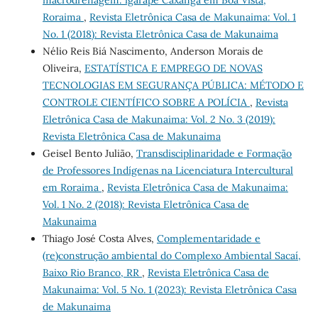
macrodrenagem: igarapé Caxangá em Boa Vista,
Roraima
,
Revista Eletrônica Casa de Makunaima: Vol. 1
No. 1 (2018): Revista Eletrônica Casa de Makunaima
Nélio Reis Biá Nascimento, Anderson Morais de
Oliveira,
ESTATÍSTICA E EMPREGO DE NOVAS
TECNOLOGIAS EM SEGURANÇA PÚBLICA: MÉTODO E
CONTROLE CIENTÍFICO SOBRE A POLÍCIA
,
Revista
Eletrônica Casa de Makunaima: Vol. 2 No. 3 (2019):
Revista Eletrônica Casa de Makunaima
Geisel Bento Julião,
Transdisciplinaridade e Formação
de Professores Indígenas na Licenciatura Intercultural
em Roraima
,
Revista Eletrônica Casa de Makunaima:
Vol. 1 No. 2 (2018): Revista Eletrônica Casa de
Makunaima
Thiago José Costa Alves,
Complementaridade e
(re)construção ambiental do Complexo Ambiental Sacaí,
Baixo Rio Branco, RR
,
Revista Eletrônica Casa de
Makunaima: Vol. 5 No. 1 (2023): Revista Eletrônica Casa
de Makunaima