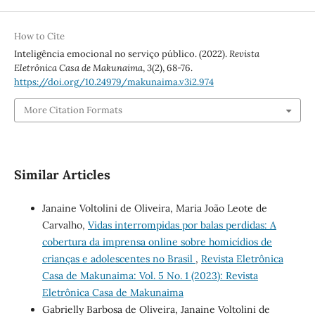
How to Cite
Inteligência emocional no serviço público. (2022).
Revista
Eletrônica Casa de Makunaima
,
3
(2), 68-76.
https://doi.org/10.24979/makunaima.v3i2.974
More Citation Formats
Similar Articles
Janaine Voltolini de Oliveira, Maria João Leote de
Carvalho,
Vidas interrompidas por balas perdidas: A
cobertura da imprensa online sobre homicídios de
crianças e adolescentes no Brasil
,
Revista Eletrônica
Casa de Makunaima: Vol. 5 No. 1 (2023): Revista
Eletrônica Casa de Makunaima
Gabrielly Barbosa de Oliveira, Janaine Voltolini de