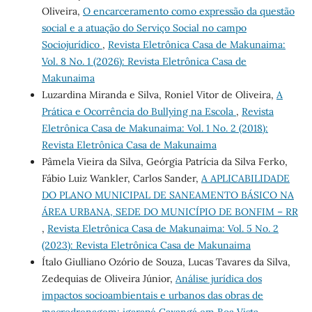
Oliveira,
O encarceramento como expressão da questão
social e a atuação do Serviço Social no campo
Sociojurídico
,
Revista Eletrônica Casa de Makunaima:
Vol. 8 No. 1 (2026): Revista Eletrônica Casa de
Makunaima
Luzardina Miranda e Silva, Roniel Vitor de Oliveira,
A
Prática e Ocorrência do Bullying na Escola
,
Revista
Eletrônica Casa de Makunaima: Vol. 1 No. 2 (2018):
Revista Eletrônica Casa de Makunaima
Pâmela Vieira da Silva, Geórgia Patrícia da Silva Ferko,
Fábio Luiz Wankler, Carlos Sander,
A APLICABILIDADE
DO PLANO MUNICIPAL DE SANEAMENTO BÁSICO NA
ÁREA URBANA, SEDE DO MUNICÍPIO DE BONFIM – RR
,
Revista Eletrônica Casa de Makunaima: Vol. 5 No. 2
(2023): Revista Eletrônica Casa de Makunaima
Ítalo Giulliano Ozório de Souza, Lucas Tavares da Silva,
Zedequias de Oliveira Júnior,
Análise jurídica dos
impactos socioambientais e urbanos das obras de