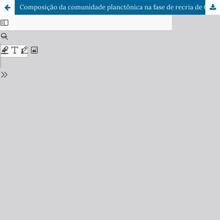
Composição da comunidade planctônica na fase de recria de Colossoma macropomum em viveiros escavados