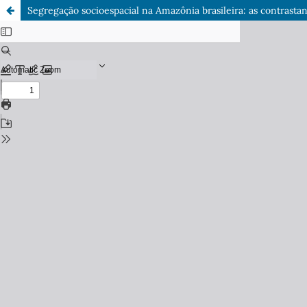
Segregação socioespacial na Amazônia brasileira: as contrastan