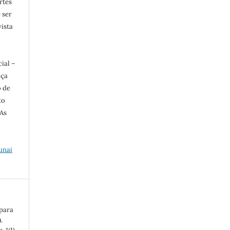
rtes
e ser
vista
ial –
nça
o de
to
 As
unai
para
.