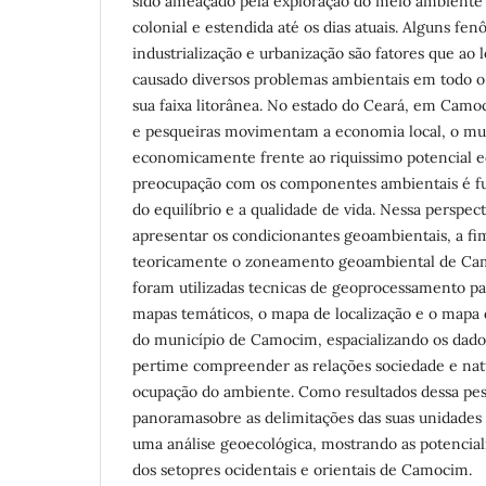
sido ameaçado pela exploração do meio ambiente 
colonial e estendida até os dias atuais. Alguns f
industrialização e urbanização são fatores que ao
causado diversos problemas ambientais em todo o
sua faixa litorânea. No estado do Ceará, em Camoci
e pesqueiras movimentam a economia local, o mu
economicamente frente ao riquissimo potencial ec
preocupação com os componentes ambientais é fu
do equilíbrio e a qualidade de vida. Nessa perspect
apresentar os condicionantes geoambientais, a f
teoricamente o zoneamento geoambiental de Ca
foram utilizadas tecnicas de geoprocessamento pa
mapas temáticos, o mapa de localização e o mapa
do município de Camocim, espacializando os dado
pertime compreender as relações sociedade e natu
ocupação do ambiente. Como resultados dessa pes
panoramasobre as delimitações das suas unidades 
uma análise geoecológica, mostrando as potencial
dos setopres ocidentais e orientais de Camocim.