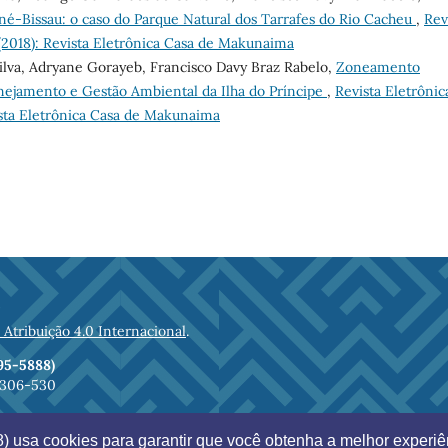
iné-Bissau: o caso do Parque Natural dos Tarrafes do Rio Cacheu
,
Rev
 (2018): Revista Eletrônica Casa de Makunaima
ilva, Adryane Gorayeb, Francisco Davy Braz Rabelo,
Zoneamento
ejamento e Gestão Ambiental da Ilha do Príncipe
,
Revista Eletrônic
vista Eletrônica Casa de Makunaima
tribuição 4.0 Internacional
.
95-5888)
69306-530
usa cookies para garantir que você obtenha a melhor experiên