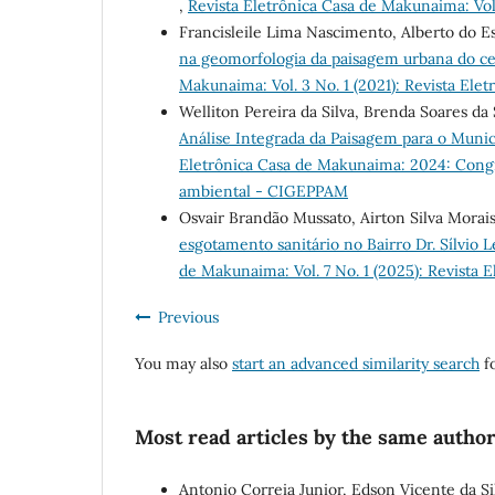
,
Revista Eletrônica Casa de Makunaima: Vol
Francisleile Lima Nascimento, Alberto do E
na geomorfologia da paisagem urbana do cen
Makunaima: Vol. 3 No. 1 (2021): Revista El
Welliton Pereira da Silva, Brenda Soares da
Análise Integrada da Paisagem para o Muni
Eletrônica Casa de Makunaima: 2024: Cong
ambiental - CIGEPPAM
Osvair Brandão Mussato, Airton Silva Morai
esgotamento sanitário no Bairro Dr. Sílvio
de Makunaima: Vol. 7 No. 1 (2025): Revista
Previous
You may also
start an advanced similarity search
fo
Most read articles by the same author
Antonio Correia Junior, Edson Vicente da S