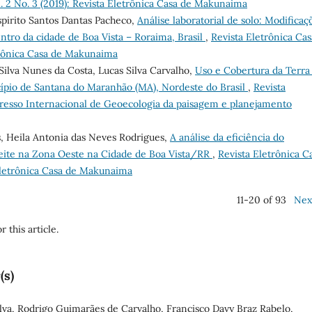
. 2 No. 3 (2019): Revista Eletrônica Casa de Makunaima
spirito Santos Dantas Pacheco,
Análise laboratorial de solo: Modificaç
tro da cidade de Boa Vista – Roraima, Brasil
,
Revista Eletrônica Cas
etrônica Casa de Makunaima
 Silva Nunes da Costa, Lucas Silva Carvalho,
Uso e Cobertura da Terra 
cípio de Santana do Maranhão (MA), Nordeste do Brasil
,
Revista
resso Internacional de Geoecologia da paisagem e planejamento
s, Heila Antonia das Neves Rodrigues,
A análise da eficiência do
 Leite na Zona Oeste na Cidade de Boa Vista/RR
,
Revista Eletrônica C
 Eletrônica Casa de Makunaima
11-20 of 93
Nex
r this article.
(s)
ilva, Rodrigo Guimarães de Carvalho, Francisco Davy Braz Rabelo,