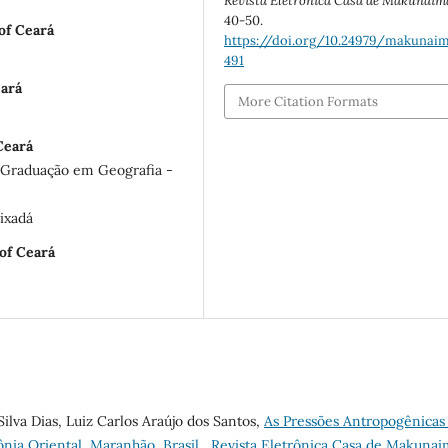
Revista Eletrônica Casa de Makunaim
40-50.
of Ceará
https://doi.org/10.24979/makunaima
491
eará
More Citation Formats
Ceará
-Graduação em Geografia -
ixadá
of Ceará
Silva Dias, Luiz Carlos Araújo dos Santos,
As Pressões Antropogênicas
nia Oriental, Maranhão, Brasil
,
Revista Eletrônica Casa de Makunai