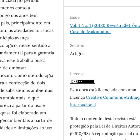
iniciada no período
enômenos como a
 longo dos anos tem
Issue
 país, principalmente em
Vol. 1 No. 1 (2018): Revista Eletrôni
m, as atividades turísticas
Casa de Makunaima
nicípio avança
ológico, nesse sentido a
Section
ndamental para a garantia
Artigos
iva este trabalho busca
im de embasar
License
mocim. Como metodologia
ra a confecção de dois
Esta obra está licenciada com uma
 de subsistemas ambientais
Licença
Creative Commons Atribuiç
s ambientais, o que
Internacional
.
reza a partir do uso e
quisa foi elaborado um
Todo o conteúdo desta revista está
geoambientais a partir de
protegido pela Lei de Direitos Autor
idades e limitações ao uso
(9.610/98). A reprodução parcial ou