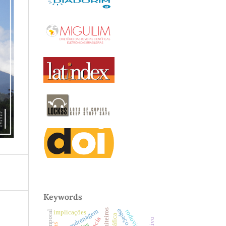
Keywords
macrodrenagem
termiteiros
implicações