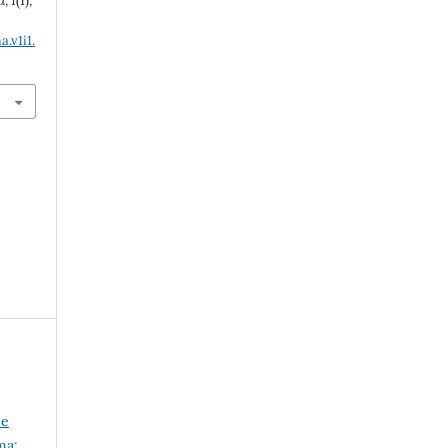
a
,
1
(1),
.v1i1.
 e
ma: