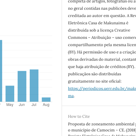
completa de artigos, fotografias ou a
no geral contidas nas publicões dev
creditada ao autor em questão. A Re
Eletrônica Casa de Makunaima é
distribuída sob a licença Creative
Commons – Atribuição – uso comerc
compartilhamento pela mesma lice
(BY). Há permissão de uso e a criaçã
obras derivadas do material, contan
que haja atribuição de créditos (BY).
publicaçãos são distribuídas
gratuitamente no site oficial:
https://periodicos.uerr.edu.br/mak
ma
.
How to Cite
Proposta de zoneamento ambiental 
o município de Camocim – CE. (2018)