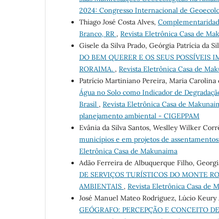
2024: Congresso Internacional de Geoecol
Thiago José Costa Alves,
Complementaridade
Branco, RR
,
Revista Eletrônica Casa de Mak
Gisele da Silva Prado, Geórgia Patrícia da S
DO BEM QUERER E OS SEUS POSSÍVEIS 
RORAIMA.
,
Revista Eletrônica Casa de Mak
Patrício Martiniano Pereira, Maria Carolina
Água no Solo como Indicador de Degradaçã
Brasil
,
Revista Eletrônica Casa de Makunai
planejamento ambiental - CIGEPPAM
Evânia da Silva Santos, Weslley Wilker Cor
municípios e em projetos de assentamento
Eletrônica Casa de Makunaima
Adão Ferreira de Albuquerque Filho, Georgia
DE SERVIÇOS TURÍSTICOS DO MONTE RO
AMBIENTAIS
,
Revista Eletrônica Casa de 
José Manuel Mateo Rodriguez, Lúcio Keury 
GEÓGRAFO: PERCEPÇÃO E CONCEITO DE 