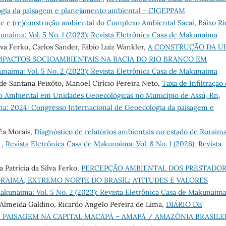
ogia da paisagem e planejamento ambiental - CIGEPPAM
 e (re)construção ambiental do Complexo Ambiental Sacaí, Baixo Ri
unaima: Vol. 5 No. 1 (2023): Revista Eletrônica Casa de Makunaima
ilva Ferko, Carlos Sander, Fábio Luiz Wankler,
A CONSTRUÇÃO DA U
IMPACTOS SOCIOAMBIENTAIS NA BACIA DO RIO BRANCO EM
unaima: Vol. 5 No. 2 (2023): Revista Eletrônica Casa de Makunaima
 de Santana Peixôto, Manoel Cirício Pereira Neto,
Taxa de Infiltração
o Ambiental em Unidades Geoecológicas no Município de Assú, Rn,
ma: 2024: Congresso Internacional de Geoecologia da paisagem e
rêa Morais,
Diagnóstico de relatórios ambientais no estado de Roraima
s
,
Revista Eletrônica Casa de Makunaima: Vol. 8 No. 1 (2026): Revista
 Patrícia da Silva Ferko,
PERCEPÇÃO AMBIENTAL DOS PRESTADO
RAIMA, EXTREMO NORTE DO BRASIL: ATITUDES E VALORES
Makunaima: Vol. 5 No. 2 (2023): Revista Eletrônica Casa de Makunaim
Almeida Galdino, Ricardo Ângelo Pereira de Lima,
DIÁRIO DE
PAISAGEM NA CAPITAL MACAPÁ – AMAPÁ / AMAZÔNIA BRASILE