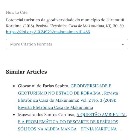
How to Cite
Potencial turístico da geodiversidade do município do Uiramutã –
Roraima. (2018).
Revista Eletrônica Casa de Makunaima
,
1
(1), 30-39.
https://doi.org/10.24979/makunaima.v1i1.486
More Citation Formats
Similar Articles
Giovanni de Farias Seabra,
GEODIVERSIDADE E
GEOTURISMO NO ESTADO DE RORAIMA
,
Revista
Eletrônica Casa de Makunaima: Vol. 2 No. 3 (2019):
Revista Eletrônica Casa de Makunaima
Maxwara dos Santos Cardoso,
A QUESTÃO AMBIENTAL
E A PROBLEMÁTICA DO DESCARTE DE RESÍDUOS
SÓLIDOS NA ALDEIA MANGA - ETNIA KARIPUNA -