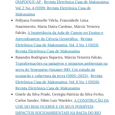
OIAPOQUE-AP
,
Revista Eletrônica Casa de Makunaima:
Vol. 2 No. 4 (2019): Revista Eletrônica Casa de
Makunaima
Pollyana Fontinelle Vilela, Francisleile Lima
Nascimento, Maria Dutra Cardoso, Márcia Teixeira
Falcão,
A Importância da Aula de Campo no Ensino e
Aprendizagem da Ciência Geográfica
,
Revista
Eletrônica Casa de Makunaima: Vol. 3 No. 1 (2021):
Revista Eletrônica Casa de Makunaima
Raiandra Rodrigues Siqueira, Márcia Teixeira Falcão,
Transformações na paisagem e impactos ambientais na
serra do Tepequém (Amajari-RR): Um estudo da
ocupação e cobertura da terra (2005–2025)
,
Revista
Eletrônica Casa de Makunaima: Vol. 8 No. 1 (2026):
Revista Eletrônica Casa de Makunaima
Gisele da Silva Prado, Geórgia Patrícia da Silva Ferko,
Carlos Sander, Fábio Luiz Wankler,
A CONSTRUÇÃO DA
UHE DO BEM QUERER E OS SEUS POSSÍVEIS
IMPACTOS SOCIOAMBIENTAIS NA BACIA DO RIO