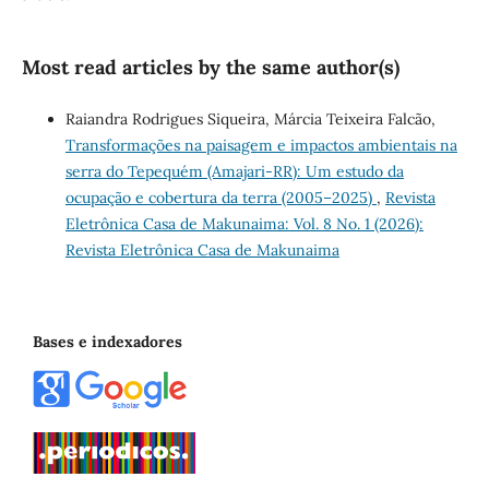
Most read articles by the same author(s)
Raiandra Rodrigues Siqueira, Márcia Teixeira Falcão,
Transformações na paisagem e impactos ambientais na
serra do Tepequém (Amajari-RR): Um estudo da
ocupação e cobertura da terra (2005–2025)
,
Revista
Eletrônica Casa de Makunaima: Vol. 8 No. 1 (2026):
Revista Eletrônica Casa de Makunaima
Bases e indexadores