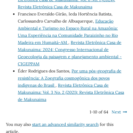
Revista Eletrônica Casa de Makunaima
Francisco Everaldo Girão, Ieda Hortência Batista,
Carlossandro Carvalho de Albuquerque,
Educação
Ambiental e Turismo no Espaço Rural na Amazônia:
Uma Experiência na Comunidade Paraizinho no Rio
Madeira em Humaitá-AM
,
Revista Eletrônica Casa de
Makunaima: 2024: Congresso Internacional de
Geoecologia da paisagem e planejamento ambiental -
CIGEPPAM
Éder Rodrigues dos Santos,
Por uma pós-geografia de
resistência: A Zoegrafia cosmogônica dos povos
indígenas do Brasil
,
Revista Eletrônica Casa de
Makunaima: Vol. 3 No. 2 (2021): Revista Eletrônica Casa
de Makunaima
1-10 of 64
Next
You may also
start an advanced similarity search
for this
article.