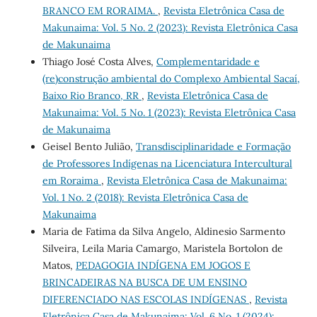
BRANCO EM RORAIMA.
,
Revista Eletrônica Casa de
Makunaima: Vol. 5 No. 2 (2023): Revista Eletrônica Casa
de Makunaima
Thiago José Costa Alves,
Complementaridade e
(re)construção ambiental do Complexo Ambiental Sacaí,
Baixo Rio Branco, RR
,
Revista Eletrônica Casa de
Makunaima: Vol. 5 No. 1 (2023): Revista Eletrônica Casa
de Makunaima
Geisel Bento Julião,
Transdisciplinaridade e Formação
de Professores Indígenas na Licenciatura Intercultural
em Roraima
,
Revista Eletrônica Casa de Makunaima:
Vol. 1 No. 2 (2018): Revista Eletrônica Casa de
Makunaima
Maria de Fatima da Silva Angelo, Aldinesio Sarmento
Silveira, Leila Maria Camargo, Maristela Bortolon de
Matos,
PEDAGOGIA INDÍGENA EM JOGOS E
BRINCADEIRAS NA BUSCA DE UM ENSINO
DIFERENCIADO NAS ESCOLAS INDÍGENAS
,
Revista
Eletrônica Casa de Makunaima: Vol. 6 No. 1 (2024):