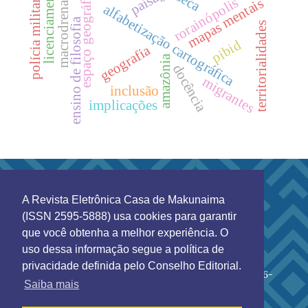
macrodrenagem
espaço geográfico
licenciamento
seca
rorainópolis
mapas mentais
polícia militar
alfabetização cartográfica
ensino de filosofia
territorialidades
pibid
geografia
amazônia
docência
migrantes
inclusão
implicações
A Revista Eletrônica Casa de Makunaima
Esta obra está licenciada sob a
Creative Commons
(ISSN 2595-5888) usa cookies para garantir
Atribuição 4.0 Internacional
.
que você obtenha a melhor experiência. O
Revista Eletrônica Casa de Makunaima (ISSN 2595-
uso dessa informação segue a política de
5888)
privacidade definida pelo Conselho Editorial.
Rua 7 de setembro 231 - Bairro Canarinho CEP. 69306-
Saiba mais
530
Tel. (95) 2121-0944