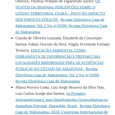
Oliveira, Thomaz William de Figueiredo Xavier,
OS
VENTOS DA IBIAPABA: PERCEPÇÕES SOBRE O
LITÍGIO TERRITORIAL CEARÁ - PIAUÍ NO IMPACTO
DOS PARQUES EÓLICOS
,
Revista Eletrônica Casa de
Makunaima: Vol. 2 No. 4 (2019): Revista Eletrônica Casa
de Makunaima
Camila de Oliveira Louzada, Elizabeth da Conceição
Santos, Edson Vicente da Silva, Nágila Fernanda Furtado
Teixeira,
EDUCAÇÃO AMBIENTAL COMO
FERRAMENTA DE INFORMAÇÃO E PREPARO DAS
LOCALIDADES RIBEIRINHAS PARA AS AUDIÊNCIAS
PÚBLICAS NO ESTADO DO AMAZONAS
,
Revista
Eletrônica Casa de Makunaima: Vol. 2 No. 4 (2019):
Revista Eletrônica Casa de Makunaima
Allana Pereira Costa, Luiz Jorge Bezerra da Silva Dias,
Luiz Carlos Araújo dos Santos,
As Pressões
Antropogênicas e suas Manifestações Geoecológicas na
Amazônia Oriental, Maranhão, Brasil
,
Revista Eletrônica
Casa de Makunaima: 2024: Congresso Internacional de