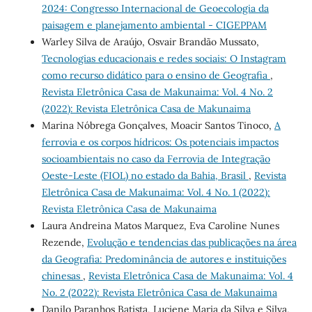
2024: Congresso Internacional de Geoecologia da
paisagem e planejamento ambiental - CIGEPPAM
Warley Silva de Araújo, Osvair Brandão Mussato,
Tecnologias educacionais e redes sociais: O Instagram
como recurso didático para o ensino de Geografia
,
Revista Eletrônica Casa de Makunaima: Vol. 4 No. 2
(2022): Revista Eletrônica Casa de Makunaima
Marina Nóbrega Gonçalves, Moacir Santos Tinoco,
A
ferrovia e os corpos hídricos: Os potenciais impactos
socioambientais no caso da Ferrovia de Integração
Oeste-Leste (FIOL) no estado da Bahia, Brasil
,
Revista
Eletrônica Casa de Makunaima: Vol. 4 No. 1 (2022):
Revista Eletrônica Casa de Makunaima
Laura Andreina Matos Marquez, Eva Caroline Nunes
Rezende,
Evolução e tendencias das publicações na área
da Geografia: Predominância de autores e instituições
chinesas
,
Revista Eletrônica Casa de Makunaima: Vol. 4
No. 2 (2022): Revista Eletrônica Casa de Makunaima
Danilo Paranhos Batista, Luciene Maria da Silva e Silva,