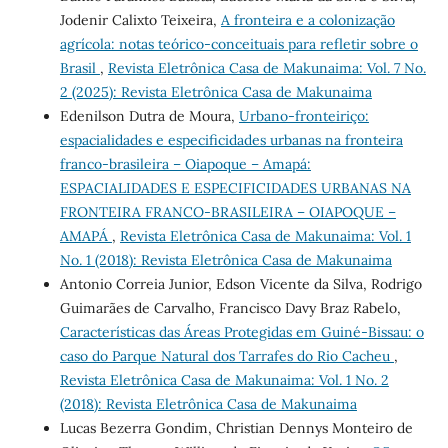
Jodenir Calixto Teixeira,
A fronteira e a colonização
agrícola: notas teórico-conceituais para refletir sobre o
Brasil
,
Revista Eletrônica Casa de Makunaima: Vol. 7 No.
2 (2025): Revista Eletrônica Casa de Makunaima
Edenilson Dutra de Moura,
Urbano-fronteiriço:
espacialidades e especificidades urbanas na fronteira
franco-brasileira – Oiapoque – Amapá:
ESPACIALIDADES E ESPECIFICIDADES URBANAS NA
FRONTEIRA FRANCO-BRASILEIRA – OIAPOQUE –
AMAPÁ
,
Revista Eletrônica Casa de Makunaima: Vol. 1
No. 1 (2018): Revista Eletrônica Casa de Makunaima
Antonio Correia Junior, Edson Vicente da Silva, Rodrigo
Guimarães de Carvalho, Francisco Davy Braz Rabelo,
Características das Áreas Protegidas em Guiné-Bissau: o
caso do Parque Natural dos Tarrafes do Rio Cacheu
,
Revista Eletrônica Casa de Makunaima: Vol. 1 No. 2
(2018): Revista Eletrônica Casa de Makunaima
Lucas Bezerra Gondim, Christian Dennys Monteiro de