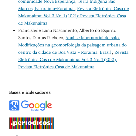
comunidade Nova Esperança, Terra Indígena São
Marcos, Pacaraima-Roraima
,
Revista Eletrônica Casa de
Makunaima: Vol. 3 No. 1 (2021): Revista Eletrônica Casa
de Makunaima
Francisleile Lima Nascimento, Alberto do Espirito
Santos Dantas Pacheco,
Análise laboratorial de solo:
Modificações na geomorfologia da paisagem urbana do
centro da cidade de Boa Vista – Roraima, Brasil
,
Revista
Eletrônica Casa de Makunaima: Vol. 3 No. 1 (2021):
Revista Eletrônica Casa de Makunaima
Bases e indexadores