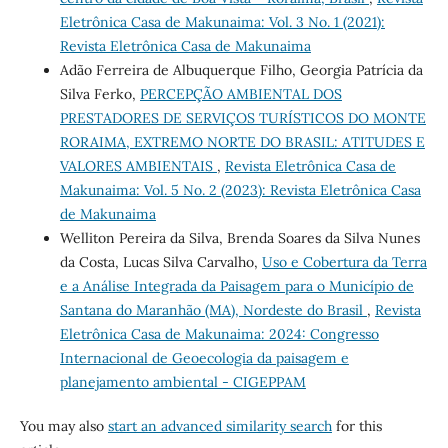
Eletrônica Casa de Makunaima: Vol. 3 No. 1 (2021):
Revista Eletrônica Casa de Makunaima
Adão Ferreira de Albuquerque Filho, Georgia Patrícia da
Silva Ferko,
PERCEPÇÃO AMBIENTAL DOS
PRESTADORES DE SERVIÇOS TURÍSTICOS DO MONTE
RORAIMA, EXTREMO NORTE DO BRASIL: ATITUDES E
VALORES AMBIENTAIS
,
Revista Eletrônica Casa de
Makunaima: Vol. 5 No. 2 (2023): Revista Eletrônica Casa
de Makunaima
Welliton Pereira da Silva, Brenda Soares da Silva Nunes
da Costa, Lucas Silva Carvalho,
Uso e Cobertura da Terra
e a Análise Integrada da Paisagem para o Município de
Santana do Maranhão (MA), Nordeste do Brasil
,
Revista
Eletrônica Casa de Makunaima: 2024: Congresso
Internacional de Geoecologia da paisagem e
planejamento ambiental - CIGEPPAM
You may also
start an advanced similarity search
for this