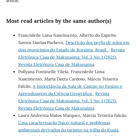
article.
Most read articles by the same author(s)
Francisleile Lima Nascimento, Alberto do Espirito
Santos Dantas Pacheco,
Descrição dos perfis de solos em
dois municípios do Estado de Roraima, Brasil.
,
Revista
Eletrônica Casa de Makunaima: Vol. 3 No. 1 (2021):
Revista Eletrônica Casa de Makunaima
Pollyana Fontinelle Vilela, Francisleile Lima
Nascimento, Maria Dutra Cardoso, Márcia Teixeira
Falcão,
A Importância da Aula de Campo no Ensino e
Aprendizagem da Ciência Geográfica
,
Revista
Eletrônica Casa de Makunaima: Vol. 3 No. 1 (2021):
Revista Eletrônica Casa de Makunaima
Laura Andreina Matos Marquez, Márcia Teixeira Falcão,
Uma caracterização físico-natural e problemas
ambientais derivados do turismo na trilha do Kuatá,