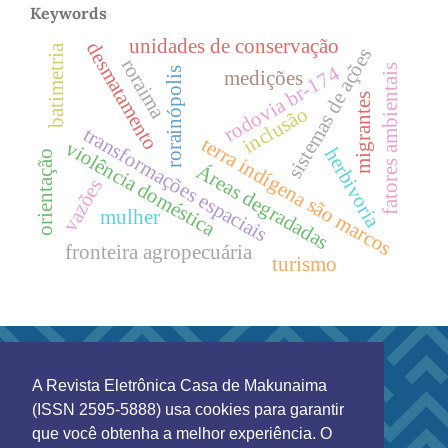
Keywords
unidades de conservação
desmatamento
batimetria
sistemas de ações
roraima
rodovia br-174
fatores ambientais
rorainópolis
medições
migrantes
inclusão
transformações espaciais
terra indígena são marcos
violência doméstica
herbivoria
orientação
Áreas degradadas
vazões
mulher
fronteira agropecuária
turismo
A Revista Eletrônica Casa de Makunaima
Esta obra está licenciada sob a
Creative Commons
(ISSN 2595-5888) usa cookies para garantir
Atribuição 4.0 Internacional
.
que você obtenha a melhor experiência. O