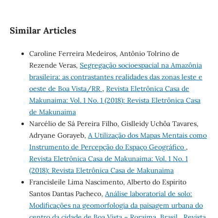
Similar Articles
Caroline Ferreira Medeiros, Antônio Tolrino de
Rezende Veras,
Segregação socioespacial na Amazônia
brasileira: as contrastantes realidades das zonas leste e
oeste de Boa Vista/RR
,
Revista Eletrônica Casa de
Makunaima: Vol. 1 No. 1 (2018): Revista Eletrônica Casa
de Makunaima
Narcélio de Sá Pereira Filho, Gislleidy Uchôa Tavares,
Adryane Gorayeb,
A Utilização dos Mapas Mentais como
Instrumento de Percepção do Espaço Geográfico
,
Revista Eletrônica Casa de Makunaima: Vol. 1 No. 1
(2018): Revista Eletrônica Casa de Makunaima
Francisleile Lima Nascimento, Alberto do Espirito
Santos Dantas Pacheco,
Análise laboratorial de solo:
Modificações na geomorfologia da paisagem urbana do
centro da cidade de Boa Vista – Roraima, Brasil
,
Revista