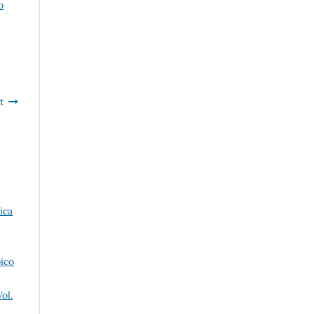
o
t
ica
ico
ol.