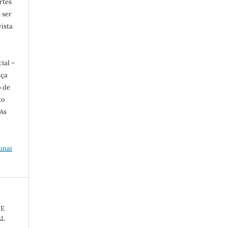
rtes
e ser
vista
ial –
nça
o de
to
 As
unai
 E
AL