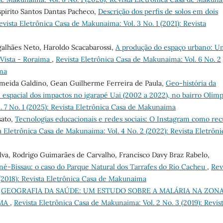
spirito Santos Dantas Pacheco,
Descrição dos perfis de solos em dois
evista Eletrônica Casa de Makunaima: Vol. 3 No. 1 (2021): Revista
agalhães Neto, Haroldo Scacabarossi,
A produção do espaço urbano: U
 Vista - Roraima
,
Revista Eletrônica Casa de Makunaima: Vol. 6 No. 2
ima
lmeida Galdino, Gean Guilherme Ferreira de Paula,
Geo-história da
spacial dos impactos no igarapé Uai (2002 a 2022), no bairro Olímp
. 7 No. 1 (2025): Revista Eletrônica Casa de Makunaima
sato,
Tecnologias educacionais e redes sociais: O Instagram como rec
a Eletrônica Casa de Makunaima: Vol. 4 No. 2 (2022): Revista Eletrôni
ilva, Rodrigo Guimarães de Carvalho, Francisco Davy Braz Rabelo,
iné-Bissau: o caso do Parque Natural dos Tarrafes do Rio Cacheu
,
Rev
 (2018): Revista Eletrônica Casa de Makunaima
,
GEOGRAFIA DA SAÚDE: UM ESTUDO SOBRE A MALÁRIA NA ZON
IMA
,
Revista Eletrônica Casa de Makunaima: Vol. 2 No. 3 (2019): Revis