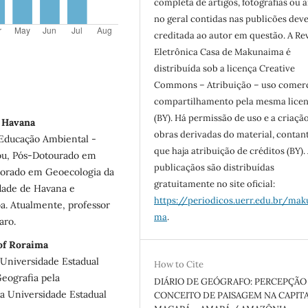
completa de artigos, fotografias ou a
no geral contidas nas publicões dev
creditada ao autor em questão. A Re
Eletrônica Casa de Makunaima é
distribuída sob a licença Creative
Commons – Atribuição – uso comerc
compartilhamento pela mesma lice
(BY). Há permissão de uso e a criaçã
 Havana
obras derivadas do material, contan
Educação Ambiental -
que haja atribuição de créditos (BY).
ou, Pós-Dotourado em
publicaçãos são distribuídas
utorado em Geoecologia da
gratuitamente no site oficial:
idade de Havana e
https://periodicos.uerr.edu.br/mak
a. Atualmente, professor
ma
.
aro.
of Roraima
 Universidade Estadual
How to Cite
eografia pela
DIÁRIO DE GEÓGRAFO: PERCEPÇÃO
a Universidade Estadual
CONCEITO DE PAISAGEM NA CAPIT