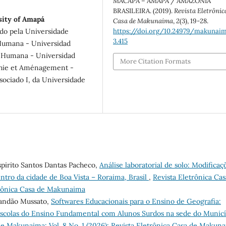
MACAPÁ – AMAPÁ / AMAZÔNIA
BRASILEIRA. (2019).
Revista Eletrônic
sity of Amapá
Casa de Makunaima
,
2
(3), 19-28.
https://doi.org/10.24979/makunaim
do pela Universidade
3.415
Humana - Universidad
 Humana - Universidad
More Citation Formats
hie et Aménagement -
ssociado I, da Universidade
spirito Santos Dantas Pacheco,
Análise laboratorial de solo: Modificaç
tro da cidade de Boa Vista – Roraima, Brasil
,
Revista Eletrônica Cas
etrônica Casa de Makunaima
randão Mussato,
Softwares Educacionais para o Ensino de Geografia:
 Escolas do Ensino Fundamental com Alunos Surdos na sede do Municí
de Makunaima: Vol. 8 No. 1 (2026): Revista Eletrônica Casa de Makun