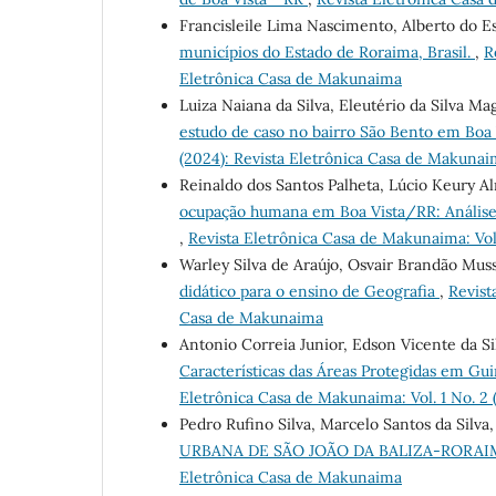
Francisleile Lima Nascimento, Alberto do E
municípios do Estado de Roraima, Brasil.
,
R
Eletrônica Casa de Makunaima
Luiza Naiana da Silva, Eleutério da Silva M
estudo de caso no bairro São Bento em Boa
(2024): Revista Eletrônica Casa de Makuna
Reinaldo dos Santos Palheta, Lúcio Keury A
ocupação humana em Boa Vista/RR: Análise e
,
Revista Eletrônica Casa de Makunaima: Vol
Warley Silva de Araújo, Osvair Brandão Mus
didático para o ensino de Geografia
,
Revist
Casa de Makunaima
Antonio Correia Junior, Edson Vicente da S
Características das Áreas Protegidas em Gu
Eletrônica Casa de Makunaima: Vol. 1 No. 2
Pedro Rufino Silva, Marcelo Santos da Silva
URBANA DE SÃO JOÃO DA BALIZA-RORA
Eletrônica Casa de Makunaima