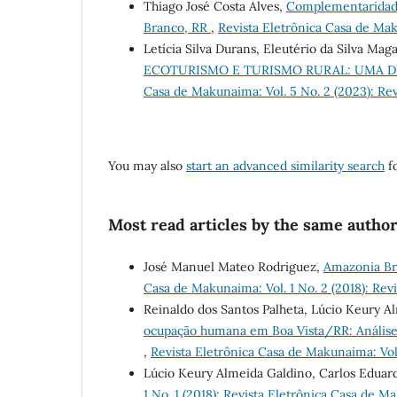
Thiago José Costa Alves,
Complementaridade
Branco, RR
,
Revista Eletrônica Casa de Mak
Letícia Silva Durans, Eleutério da Silva Ma
ECOTURISMO E TURISMO RURAL: UMA D
Casa de Makunaima: Vol. 5 No. 2 (2023): Re
You may also
start an advanced similarity search
fo
Most read articles by the same author
José Manuel Mateo Rodriguez,
Amazonia Bra
Casa de Makunaima: Vol. 1 No. 2 (2018): Re
Reinaldo dos Santos Palheta, Lúcio Keury A
ocupação humana em Boa Vista/RR: Análise e
,
Revista Eletrônica Casa de Makunaima: Vol
Lúcio Keury Almeida Galdino, Carlos Eduar
1 No. 1 (2018): Revista Eletrônica Casa de 