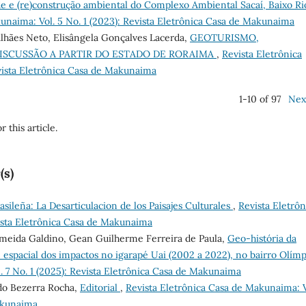
 e (re)construção ambiental do Complexo Ambiental Sacaí, Baixo Ri
unaima: Vol. 5 No. 1 (2023): Revista Eletrônica Casa de Makunaima
galhães Neto, Elisângela Gonçalves Lacerda,
GEOTURISMO,
ISCUSSÃO A PARTIR DO ESTADO DE RORAIMA
,
Revista Eletrônica
vista Eletrônica Casa de Makunaima
1-10 of 97
Nex
r this article.
(s)
sileña: La Desarticulacion de los Paisajes Culturales
,
Revista Eletrôn
vista Eletrônica Casa de Makunaima
lmeida Galdino, Gean Guilherme Ferreira de Paula,
Geo-história da
spacial dos impactos no igarapé Uai (2002 a 2022), no bairro Olímp
. 7 No. 1 (2025): Revista Eletrônica Casa de Makunaima
do Bezerra Rocha,
Editorial
,
Revista Eletrônica Casa de Makunaima: V
Makunaima