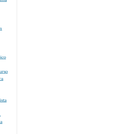
m
ico
urso
ca
ista
A
ta