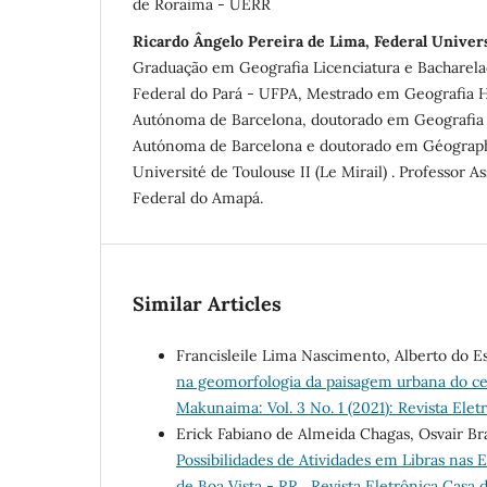
de Roraima - UERR
Ricardo Ângelo Pereira de Lima, Federal Univer
Graduação em Geografia Licenciatura e Bacharela
Federal do Pará - UFPA, Mestrado em Geografia 
Autónoma de Barcelona, doutorado em Geografia
Autónoma de Barcelona e doutorado em Géograp
Université de Toulouse II (Le Mirail) . Professor A
Federal do Amapá.
Similar Articles
Francisleile Lima Nascimento, Alberto do E
na geomorfologia da paisagem urbana do cen
Makunaima: Vol. 3 No. 1 (2021): Revista El
Erick Fabiano de Almeida Chagas, Osvair B
Possibilidades de Atividades em Libras nas
de Boa Vista - RR
,
Revista Eletrônica Casa 