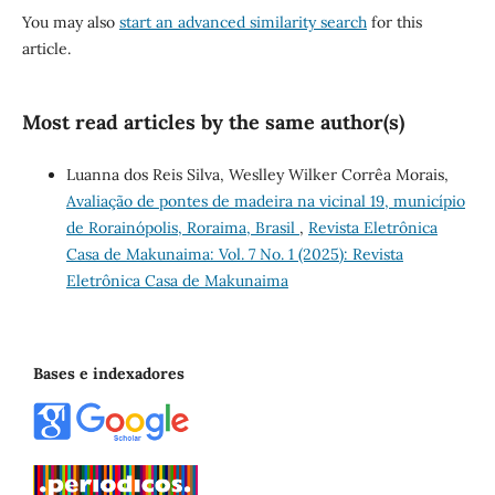
You may also
start an advanced similarity search
for this
article.
Most read articles by the same author(s)
Luanna dos Reis Silva, Weslley Wilker Corrêa Morais,
Avaliação de pontes de madeira na vicinal 19, município
de Rorainópolis, Roraima, Brasil
,
Revista Eletrônica
Casa de Makunaima: Vol. 7 No. 1 (2025): Revista
Eletrônica Casa de Makunaima
Bases e indexadores