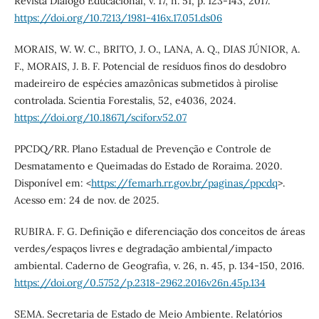
Revista Diálogo Educacional, v. 17, n. 51, p. 123-143, 2017.
https://doi.org/10.7213/1981-416x.17.051.ds06
MORAIS, W. W. C., BRITO, J. O., LANA, A. Q., DIAS JÚNIOR, A.
F., MORAIS, J. B. F. Potencial de resíduos finos do desdobro
madeireiro de espécies amazônicas submetidos à pirolise
controlada. Scientia Forestalis, 52, e4036, 2024.
https://doi.org/10.18671/scifor.v52.07
PPCDQ/RR. Plano Estadual de Prevenção e Controle de
Desmatamento e Queimadas do Estado de Roraima. 2020.
Disponível em: <
https://femarh.rr.gov.br/paginas/ppcdq
>.
Acesso em: 24 de nov. de 2025.
RUBIRA. F. G. Definição e diferenciação dos conceitos de áreas
verdes/espaços livres e degradação ambiental/impacto
ambiental. Caderno de Geografia, v. 26, n. 45, p. 134-150, 2016.
https://doi.org/0.5752/p.2318-2962.2016v26n.45p.134
SEMA. Secretaria de Estado de Meio Ambiente. Relatórios