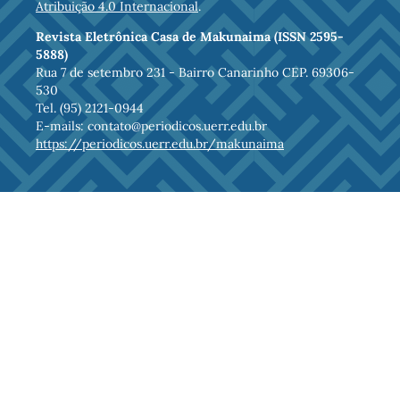
Atribuição 4.0 Internacional
.
Revista Eletrônica Casa de Makunaima (ISSN 2595-
5888)
Rua 7 de setembro 231 - Bairro Canarinho CEP. 69306-
530
Tel. (95) 2121-0944
E-mails: contato@periodicos.uerr.edu.br
https://periodicos.uerr.edu.br/makunaima