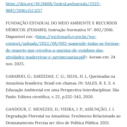
https://doi.org/10.26668/IndexLawJournals/2525-
9687/2016.v2i2.1257
FUNDAÇÃO ESTADUAL DO MEIO AMBIENTE E RECURSOS
HÍDRICOS. (FEMARH). Instrução Normativa Nº. 002/2016.
Disponível em: <
https://wp.femarh.rr.gov.br/wp-
content/uploads/2022/08/002-suspende-todas-as-formas-
de-manejo-que-envolva-a-queima-de-residuos-das-
atividades-madereiras-e-agropecuarias.pdf
>. Acesso em: 24
nov. 2025.
GABARDO, G.; SARZEDAS, C. G.; SILVA, H. L. Queimadas na
Amazônia brasileira: Brasil em chamas. IN: SALES, R. E. S. A
Educação Ambiental em uma Perspectiva Interdisciplinar. São
Paulo: Editora científica, v. 22, p.332-343, 2020.
GANDOUR, C. MENEZES, D.; VIEIRA, J. P.; ASSUNÇÃO, J. J.
Degradação Florestal na Amazônia: Fenômeno Relacionado ao
Desmatamento Precisa ser Alvo de Política Pública. 2021.