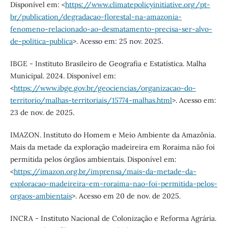
Disponível em: <
https://www.climatepolicyinitiative.org/pt-
br/publication/degradacao-florestal-na-amazonia-
fenomeno-relacionado-ao-desmatamento-precisa-ser-alvo-
de-politica-publica
>. Acesso em: 25 nov. 2025.
IBGE - Instituto Brasileiro de Geografia e Estatística. Malha
Municipal. 2024. Disponível em:
<
https://www.ibge.gov.br/geociencias/organizacao-do-
territorio/malhas-territoriais/15774-malhas.html
>. Acesso em:
23 de nov. de 2025.
IMAZON. Instituto do Homem e Meio Ambiente da Amazônia.
Mais da metade da exploração madeireira em Roraima não foi
permitida pelos órgãos ambientais. Disponível em:
<
https://imazon.org.br/imprensa/mais-da-metade-da-
exploracao-madeireira-em-roraima-nao-foi-permitida-pelos-
orgaos-ambientais
>. Acesso em 20 de nov. de 2025.
INCRA - Instituto Nacional de Colonização e Reforma Agrária.