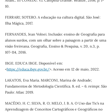
Anais... III CONEDU. v.1. Campina Grande: Realize, 2016, p. 1-
10.
FERRARI; SOTERO. A educação na cultura digital. São José:
Ilha Mágica, 2017.
FERNANDES, Jean Volnei. Inclusão: ensino de Geografia para
alunos surdos, com um olhar sobre a paisagem a partir de uma
visão freireana. Geografia, Ensino & Pesquisa, v. 20, n.3, p.
107-114, 2016.
IBGE. EDUCA IBGE. Disponível em:
<
https://educa.ibge.gov.br/
>. Acesso em 12 de maio, 2022.
LAKATOS, Eva Maria. MARCONI, Marina de Andrade;
Fundamentos de Metodologia Científica. 8. ed. – 6. reimpr. São
Paulo: Atlas: 2019.
MACÊDO, H. C; SILVA, R. O; MELO, J. B. A. O Uso das Tic’s na
Aprendizagem de Conceitos Cartográficos e Geográficos no