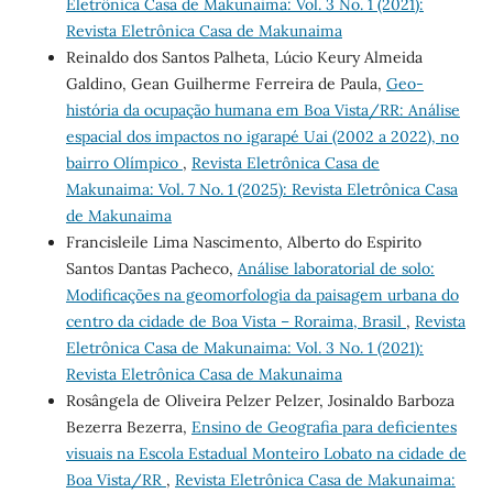
Eletrônica Casa de Makunaima: Vol. 3 No. 1 (2021):
Revista Eletrônica Casa de Makunaima
Reinaldo dos Santos Palheta, Lúcio Keury Almeida
Galdino, Gean Guilherme Ferreira de Paula,
Geo-
história da ocupação humana em Boa Vista/RR: Análise
espacial dos impactos no igarapé Uai (2002 a 2022), no
bairro Olímpico
,
Revista Eletrônica Casa de
Makunaima: Vol. 7 No. 1 (2025): Revista Eletrônica Casa
de Makunaima
Francisleile Lima Nascimento, Alberto do Espirito
Santos Dantas Pacheco,
Análise laboratorial de solo:
Modificações na geomorfologia da paisagem urbana do
centro da cidade de Boa Vista – Roraima, Brasil
,
Revista
Eletrônica Casa de Makunaima: Vol. 3 No. 1 (2021):
Revista Eletrônica Casa de Makunaima
Rosângela de Oliveira Pelzer Pelzer, Josinaldo Barboza
Bezerra Bezerra,
Ensino de Geografia para deficientes
visuais na Escola Estadual Monteiro Lobato na cidade de
Boa Vista/RR
,
Revista Eletrônica Casa de Makunaima: