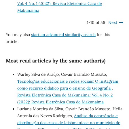
Vol. 4 No. 1 (2022): Revista Eletrônica Casa de
Makunaima
1-10 of 56
Next
You may also
start an advanced similarity search
for this
article.
Most read articles by the same author(s)
Warley Silva de Araújo, Osvair Brandão Mussato,
Tecnologias educacionais e redes sociais: O Instagram
como recurso didático para o ensino de Geografia
,
Revista Eletrônica Casa de Makunaima: Vol. 4 No. 2
(2022): Revista Eletrônica Casa de Makunaima
Luciana Moreira da Silva, Osvair Brandão Mussato, Heila
Antonia das Neves Rodrigues,
Análise da ocorrência e
distribuição dos casos de leishmaniose no município de