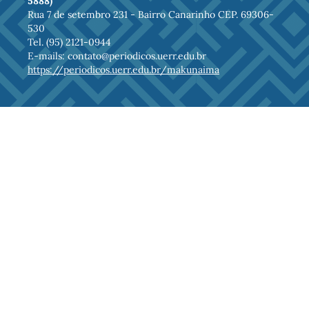
5888)
Rua 7 de setembro 231 - Bairro Canarinho CEP. 69306-
530
Tel. (95) 2121-0944
E-mails: contato@periodicos.uerr.edu.br
https://periodicos.uerr.edu.br/makunaima