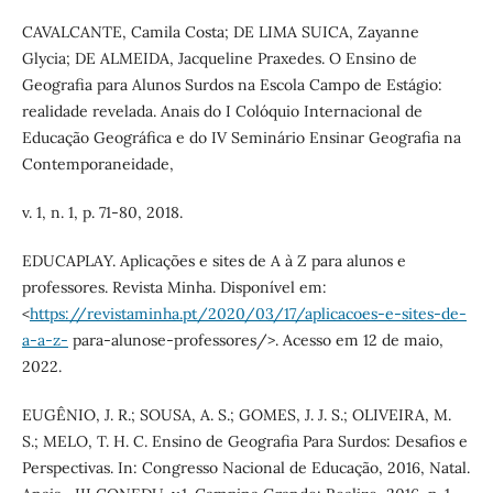
CAVALCANTE, Camila Costa; DE LIMA SUICA, Zayanne
Glycia; DE ALMEIDA, Jacqueline Praxedes. O Ensino de
Geografia para Alunos Surdos na Escola Campo de Estágio:
realidade revelada. Anais do I Colóquio Internacional de
Educação Geográfica e do IV Seminário Ensinar Geografia na
Contemporaneidade,
v. 1, n. 1, p. 71-80, 2018.
EDUCAPLAY. Aplicações e sites de A à Z para alunos e
professores. Revista Minha. Disponível em:
<
https://revistaminha.pt/2020/03/17/aplicacoes-e-sites-de-
a-a-z-
para-alunose-professores/>. Acesso em 12 de maio,
2022.
EUGÊNIO, J. R.; SOUSA, A. S.; GOMES, J. J. S.; OLIVEIRA, M.
S.; MELO, T. H. C. Ensino de Geografia Para Surdos: Desafios e
Perspectivas. In: Congresso Nacional de Educação, 2016, Natal.