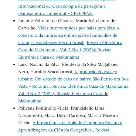
Internacional de Geoecologia da paisagem e
planejamento ambiental - CIGEPPAM
Janaine Voltolini de Oliveira, Maria João Leote de
Carvalho,
Vidas interrompidas por balas perdidas: A
cobertura da imprensa online sobre homicídios de
crianças e adolescentes no Brasil
,
Revista Eletrônica
Casa de Makunaima: Vol. 5 No. 1 (2023): Revista
Eletrônica Casa de Makunaima
Luiza Naiana da Silva, Eleutério da Silva Magalhães
Neto, Haroldo Scacabarossi,
A produção do espaço
urbano: Um estudo de caso no bairro São Bento em Boa
Vista - Roraima
,
Revista Eletrônica Casa de Makunaima:
Vol. 6 No. 2 (2024): Revista Eletrônica Casa de
Makunaima
Pollyana Fontinelle Vilela, Francisleile Lima
Nascimento, Maria Dutra Cardoso, Márcia Teixeira
Falcão,
A Importância da Aula de Campo no Ensino e
Aprendizagem da Ciência Geográfica
,
Revista