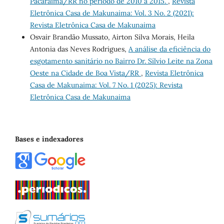
Pacaraima/RR no período de 2010 a 2015.
,
Revista
Eletrônica Casa de Makunaima: Vol. 3 No. 2 (2021):
Revista Eletrônica Casa de Makunaima
Osvair Brandão Mussato, Airton Silva Morais, Heila
Antonia das Neves Rodrigues,
A análise da eficiência do
esgotamento sanitário no Bairro Dr. Sílvio Leite na Zona
Oeste na Cidade de Boa Vista/RR
,
Revista Eletrônica
Casa de Makunaima: Vol. 7 No. 1 (2025): Revista
Eletrônica Casa de Makunaima
Bases e indexadores