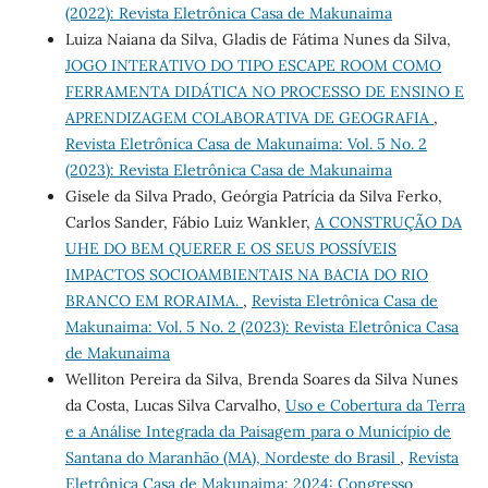
(2022): Revista Eletrônica Casa de Makunaima
Luiza Naiana da Silva, Gladis de Fátima Nunes da Silva,
JOGO INTERATIVO DO TIPO ESCAPE ROOM COMO
FERRAMENTA DIDÁTICA NO PROCESSO DE ENSINO E
APRENDIZAGEM COLABORATIVA DE GEOGRAFIA
,
Revista Eletrônica Casa de Makunaima: Vol. 5 No. 2
(2023): Revista Eletrônica Casa de Makunaima
Gisele da Silva Prado, Geórgia Patrícia da Silva Ferko,
Carlos Sander, Fábio Luiz Wankler,
A CONSTRUÇÃO DA
UHE DO BEM QUERER E OS SEUS POSSÍVEIS
IMPACTOS SOCIOAMBIENTAIS NA BACIA DO RIO
BRANCO EM RORAIMA.
,
Revista Eletrônica Casa de
Makunaima: Vol. 5 No. 2 (2023): Revista Eletrônica Casa
de Makunaima
Welliton Pereira da Silva, Brenda Soares da Silva Nunes
da Costa, Lucas Silva Carvalho,
Uso e Cobertura da Terra
e a Análise Integrada da Paisagem para o Município de
Santana do Maranhão (MA), Nordeste do Brasil
,
Revista
Eletrônica Casa de Makunaima: 2024: Congresso