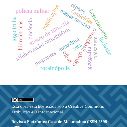
répteis
implicações
polícia militar
mapas mentais
cemitérios
licenciamento
jogo trilha
docência
ensino de filosofia
hidrelétricas
alfabetização cartográfica
espaço geográfico
amazônia
inclusão
paisagem
seca
geografia
migrantes
pibid
rorainópolis
Esta obra está licenciada sob a
Creative Commons
Atribuição 4.0 Internacional
.
Revista Eletrônica Casa de Makunaima (ISSN 2595-