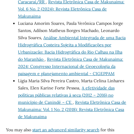
Caracaraí/RR
,
Revista Eletrônica Casa de Makunaima:
Vol. 6 No. 2 (2024): Revista Eletrônica Casa de
Makunaima
Luciana Amorim Soares, Paula Verônica Campos Jorge
Santos, Adilson Matheus Borges Machado, Leonardo
Silva Soares,
Análise Ambiental Integrada de uma Bacia
Hidrográfica Costeira Sujeita a Modificações por
Urbanização: Bacia Hidrográfica do Rio Calhau na Ilha
do Maranhão
,
Revista Eletrônica Casa de Makunaima:
2024: Congresso Internacional de Geoecologia da
paisagem e planejamento ambiental - CIGEPPAM
Lígia Maria Silva Pereira Castro, Marta Celina Linhares
Sales, Elen Karine Forte Pessoa,
A efetividade das
políticas públicas relativas à seca (2012 – 2016) no
município de Canindé – CE
,
Revista Eletrônica Casa de
Makunaima: Vol. 1 No. 2 (2018): Revista Eletrônica Casa
de Makunaima
You may also
start an advanced similarity search
for this