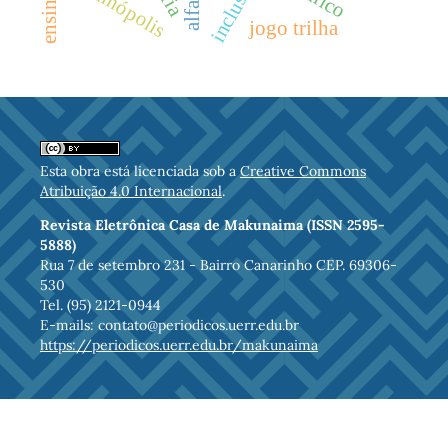
rorainópolis
inclusão
jogo trilha
Esta obra está licenciada sob a
Creative Commons
Atribuição 4.0 Internacional
.
Revista Eletrônica Casa de Makunaima (ISSN 2595-
5888)
Rua 7 de setembro 231 - Bairro Canarinho CEP. 69306-
530
Tel. (95) 2121-0944
E-mails: contato@periodicos.uerr.edu.br
https://periodicos.uerr.edu.br/makunaima