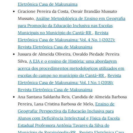
Eletrônica Casa de Makunaima
Gracione Pereira da Costa, Osvair Brandão Mussato
Mussato,
Análise Metodológica de Ensino em Geografia
para Promoção da Educação Inclusiva nas Escolas
Municipais no Município do Cantá-RR
,
Revista
Eletrônica Casa de Makunaima: Vol. 4 No. 1 (2022):
Revista Eletrônica Casa de Makunaima
Jussara de Almeida Oliveira, Osvaldo Piedade Pereira
Silva,
A EJA e o ensino de História: uma abordagem
acerca dos procedimentos metodologicos utilizados em
escolas do campo no munícipio do Cantá-RR
,
Revista
Eletrônica Casa de Makunaima: Vol. 1 No. 1 (2018):
Revista Eletrônica Casa de Makunaima
Ana Santana Saldanha Reis, Candida de Almeida Barbosa
Pereira, Lana Cristina Barbosa de Melo,
Ensino de
Geografia: Perspectiva da Educação Inclusiva para
Alunos com Deficiência Intelectual e Física da Escola
Estadual Professora Antônia Tavares da Silva do
Município de Rorainópolis-RR
,
Revista Eletrônica Casa