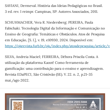
SAVIANI, Dermeval. História das Ideias Pedagógicas no Brasil.
3 ed. rev. 1 reimpr. Campinas, SP: Autores Associados, 2011.
SCHUHMACHER, Vera R. Niedersberg; PEREIRA, Paula
Fabichaki. Tecnologia Digital da Informação e Comunicação no
Ensino de Geografia: Temáticas e Obstáculos. Atos de Pesquisa
em Educação, [S. l.], v. 19, e10930, 2024. Disponível em:
https://ojsrevista.furb.br/ojs/index.php/atosdepesquisa/article
SILVA, Andreia Maciel; FERREIRA, Débora Priscila Costa. A
utilização da plataforma Kaoot! Como ferramenta de
gamificação: uma contribuição para o ensino e aprendizagem.
Revista EDaPECI, São Cristóvão (SE). V. 22. n. 2, p.21-35
mai./ago 2022.