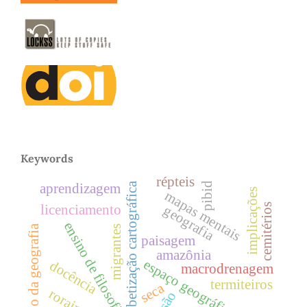
Keywords
répteis
alfabetização cartográfica
pibid
aprendizagem
implicações
mapas mentais
cemitérios
licenciamento
geografia
ensino de filosofia
ensino da geografia
migrantes
paisagem
amazônia
espaço geográfico
docência
macrodrenagem
termiteiros
seca