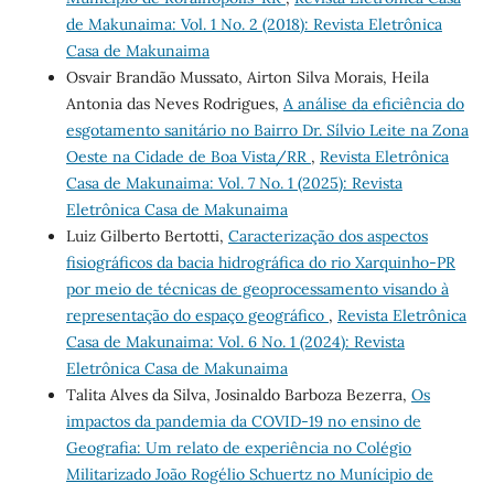
de Makunaima: Vol. 1 No. 2 (2018): Revista Eletrônica
Casa de Makunaima
Osvair Brandão Mussato, Airton Silva Morais, Heila
Antonia das Neves Rodrigues,
A análise da eficiência do
esgotamento sanitário no Bairro Dr. Sílvio Leite na Zona
Oeste na Cidade de Boa Vista/RR
,
Revista Eletrônica
Casa de Makunaima: Vol. 7 No. 1 (2025): Revista
Eletrônica Casa de Makunaima
Luiz Gilberto Bertotti,
Caracterização dos aspectos
fisiográficos da bacia hidrográfica do rio Xarquinho-PR
por meio de técnicas de geoprocessamento visando à
representação do espaço geográfico
,
Revista Eletrônica
Casa de Makunaima: Vol. 6 No. 1 (2024): Revista
Eletrônica Casa de Makunaima
Talita Alves da Silva, Josinaldo Barboza Bezerra,
Os
impactos da pandemia da COVID-19 no ensino de
Geografia: Um relato de experiência no Colégio
Militarizado João Rogélio Schuertz no Munícipio de