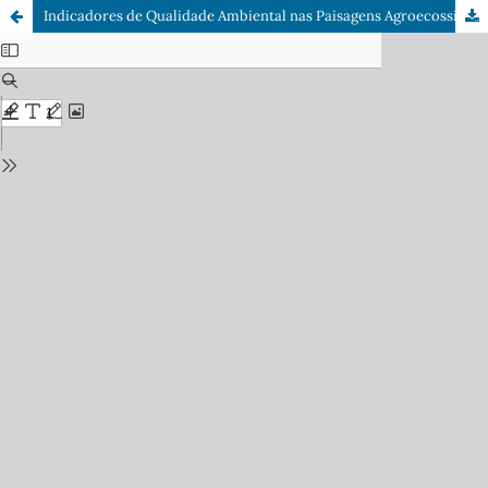
Indicadores de Qualidade Ambiental nas Paisagens Agroecossistêmicas