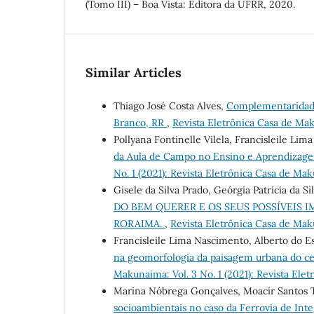
(Tomo III) – Boa Vista: Editora da UFRR, 2020.
Similar Articles
Thiago José Costa Alves,
Complementaridade
Branco, RR
,
Revista Eletrônica Casa de Mak
Pollyana Fontinelle Vilela, Francisleile Li
da Aula de Campo no Ensino e Aprendizage
No. 1 (2021): Revista Eletrônica Casa de Ma
Gisele da Silva Prado, Geórgia Patrícia da S
DO BEM QUERER E OS SEUS POSSÍVEIS 
RORAIMA.
,
Revista Eletrônica Casa de Mak
Francisleile Lima Nascimento, Alberto do E
na geomorfologia da paisagem urbana do cen
Makunaima: Vol. 3 No. 1 (2021): Revista El
Marina Nóbrega Gonçalves, Moacir Santos 
socioambientais no caso da Ferrovia de Inte