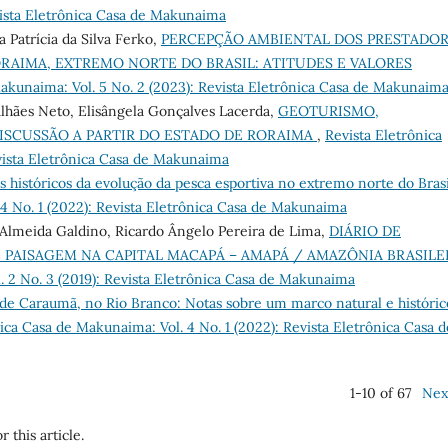
vista Eletrônica Casa de Makunaima
 Patrícia da Silva Ferko,
PERCEPÇÃO AMBIENTAL DOS PRESTADO
RAIMA, EXTREMO NORTE DO BRASIL: ATITUDES E VALORES
Makunaima: Vol. 5 No. 2 (2023): Revista Eletrônica Casa de Makunaim
galhães Neto, Elisângela Gonçalves Lacerda,
GEOTURISMO,
ISCUSSÃO A PARTIR DO ESTADO DE RORAIMA
,
Revista Eletrônica
vista Eletrônica Casa de Makunaima
 históricos da evolução da pesca esportiva no extremo norte do Bras
 4 No. 1 (2022): Revista Eletrônica Casa de Makunaima
Almeida Galdino, Ricardo Ângelo Pereira de Lima,
DIÁRIO DE
PAISAGEM NA CAPITAL MACAPÁ – AMAPÁ / AMAZÔNIA BRASILE
. 2 No. 3 (2019): Revista Eletrônica Casa de Makunaima
de Caraumã, no Rio Branco: Notas sobre um marco natural e históric
ica Casa de Makunaima: Vol. 4 No. 1 (2022): Revista Eletrônica Casa d
1-10 of 67
Nex
r this article.