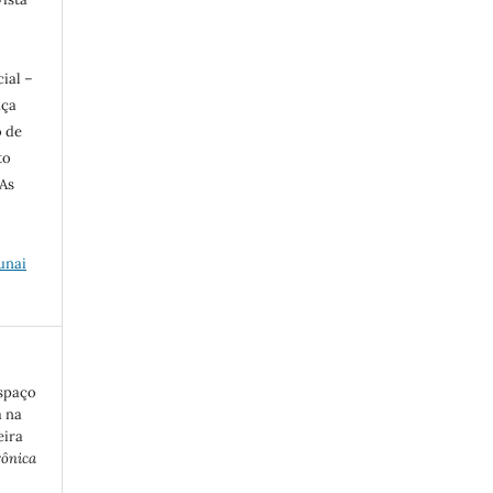
ial –
nça
o de
to
 As
unai
spaço
a na
eira
rônica