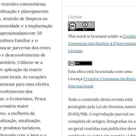
, reuniões comunitárias,
ibilização e planejamento
License
ia, mutirão de limpeza na
comunidade e a implantação
de aproximadamente 50
This work is licensed under a
Creati
cultura Familiar e o
Commons Attribution 4.0 Internatio
uscar parcerias dos entes
License
.
to e desenvolvimento de
itário. Utilizou-se a
om aplicação da matriz
Esta obra está licenciada com uma
rais locais. As vocações
Licença
Creative Commons Atribuiç
ontaram para uma efetiva
Internacional
.
envolvimento dos
ar, o Ecoturismo, Pesca
Todo o conteúdo desta revista está
ecessária maior
protegido pela Lei de Direitos Autor
mo, a melhoria da
(9.610/98). A reprodução parcial ou
calização, sinalização,
completa de artigos, fotografias ou a
produtos turísticos,
no geral contidas nas publicões dev
adequado com a água e o
creditada ao autor em questão. A Re