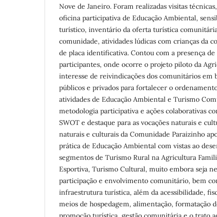
Nove de Janeiro. Foram realizadas visitas técnicas
oficina participativa de Educação Ambiental, sens
turístico, inventário da oferta turística comunitár
comunidade, atividades lúdicas com crianças da 
de placa identificativa. Contou com a presença 
participantes, onde ocorre o projeto piloto da Agri
interesse de reivindicações dos comunitários em b
públicos e privados para fortalecer o ordenamen
atividades de Educação Ambiental e Turismo Comun
metodologia participativa e ações colaborativas c
SWOT e destaque para as vocações naturais e cultu
naturais e culturais da Comunidade Paraizinho ap
prática de Educação Ambiental com vistas ao des
segmentos de Turismo Rural na Agricultura Famili
Esportiva, Turismo Cultural, muito embora seja n
participação e envolvimento comunitário, bem co
infraestrutura turística, além da acessibilidade, fis
meios de hospedagem, alimentação, formatação de 
promoção turística, gestão comunitária e o trato 