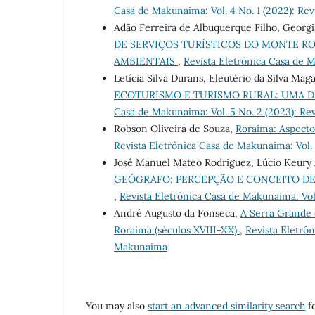
Casa de Makunaima: Vol. 4 No. 1 (2022): Re
Adão Ferreira de Albuquerque Filho, Georgia
DE SERVIÇOS TURÍSTICOS DO MONTE RO
AMBIENTAIS
,
Revista Eletrônica Casa de 
Letícia Silva Durans, Eleutério da Silva Ma
ECOTURISMO E TURISMO RURAL: UMA D
Casa de Makunaima: Vol. 5 No. 2 (2023): Re
Robson Oliveira de Souza,
Roraima: Aspectos
Revista Eletrônica Casa de Makunaima: Vol.
José Manuel Mateo Rodriguez, Lúcio Keury 
GEÓGRAFO: PERCEPÇÃO E CONCEITO DE 
,
Revista Eletrônica Casa de Makunaima: Vol
André Augusto da Fonseca,
A Serra Grande 
Roraima (séculos XVIII-XX)
,
Revista Eletrôn
Makunaima
You may also
start an advanced similarity search
fo