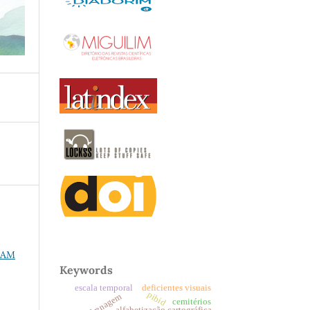
PAM
Keywords
escala temporal
deficientes visuais
pibid
cemitérios
alfabetização cartográfica