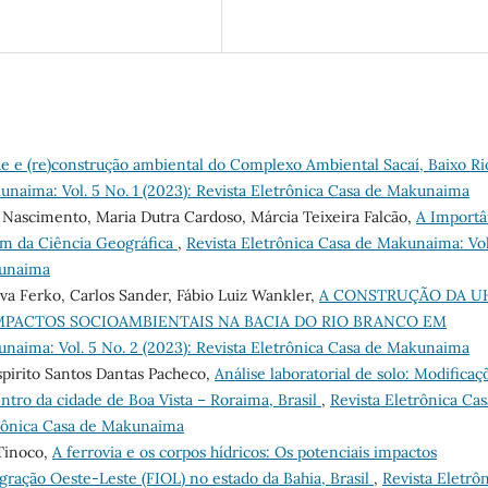
 e (re)construção ambiental do Complexo Ambiental Sacaí, Baixo Ri
unaima: Vol. 5 No. 1 (2023): Revista Eletrônica Casa de Makunaima
ma Nascimento, Maria Dutra Cardoso, Márcia Teixeira Falcão,
A Importâ
m da Ciência Geográfica
,
Revista Eletrônica Casa de Makunaima: Vol
kunaima
ilva Ferko, Carlos Sander, Fábio Luiz Wankler,
A CONSTRUÇÃO DA U
IMPACTOS SOCIOAMBIENTAIS NA BACIA DO RIO BRANCO EM
unaima: Vol. 5 No. 2 (2023): Revista Eletrônica Casa de Makunaima
spirito Santos Dantas Pacheco,
Análise laboratorial de solo: Modificaç
tro da cidade de Boa Vista – Roraima, Brasil
,
Revista Eletrônica Cas
etrônica Casa de Makunaima
Tinoco,
A ferrovia e os corpos hídricos: Os potenciais impactos
gração Oeste-Leste (FIOL) no estado da Bahia, Brasil
,
Revista Eletrô