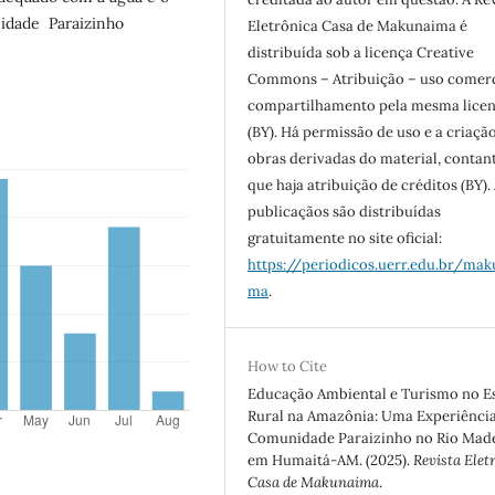
nidade Paraizinho
Eletrônica Casa de Makunaima é
distribuída sob a licença Creative
Commons – Atribuição – uso comerc
compartilhamento pela mesma lice
(BY). Há permissão de uso e a criaçã
obras derivadas do material, contan
que haja atribuição de créditos (BY).
publicaçãos são distribuídas
gratuitamente no site oficial:
https://periodicos.uerr.edu.br/mak
ma
.
How to Cite
Educação Ambiental e Turismo no E
Rural na Amazônia: Uma Experiênci
Comunidade Paraizinho no Rio Mad
em Humaitá-AM. (2025).
Revista Elet
Casa de Makunaima
.