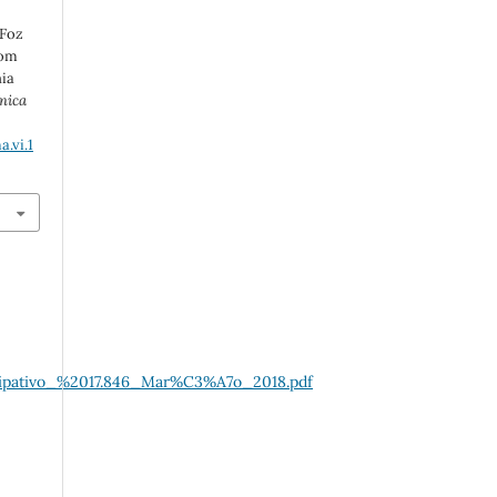
 Foz
com
ia
ônica
.vi.1
cipativo_%2017.846_Mar%C3%A7o_2018.pdf