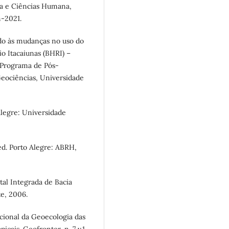
fia e Ciências Humana,
-2021.
ido às mudanças no uso do
io Itacaiunas (BHRI) –
– Programa de Pós-
Geociências, Universidade
Alegre: Universidade
 ed. Porto Alegre: ABRH,
al Integrada de Bacia
te, 2006.
ncional da Geoecologia das