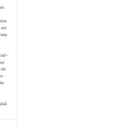
ais
rtes
e ser
vista
ial –
nça
o de
to
 As
unai