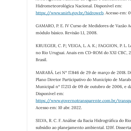
Hidrometeorológica Nacional. Disponível em:
https://www.snirh.gov.br/hidroweb
. Acesso em: 0
GAMARO, P. E. IV Curso de Medidores de Vazão Acú
módulo básico. Revisão 1.1, 2008.
KRUEGER, C. P.; VEIGA, L. A. K.; FAGGION, P. L.
no Rio Uruguai. Anais em CD-ROM do XXI CBC, 2
Brasil.
MARABÁ. Lei Nº 17.846 de 29 de março de 2018. D
Plano Diretor Participativo do Município de Marabá
Municipal nº 17.213 de 09 de outubro de 2006, e d
Disponível em:
https://www.governotransparente.com.br/tran
Acesso em: 10 abr. 2022.
SILVA, R. C. F. Análise da Bacia Hidrográfica do Rio
subsídio ao planejamento ambiental. 120f. Dissert