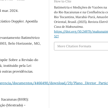
How to Cite
Batimetria e Medições de Vazões na
1 mar. 2024.
do Rio Itacaiunas e na Confluência 
Rio Tocantins, Marabá-Pará, Amazôn
stico Doppler. Apostila
Oriental, Brasil. (2025).
Revista Eletr
Casa de Makunaima
.
https://doi.org/10.24979/makunaima
527
 Levantamento Batimétrico
003, Belo Horizonte, MG,
More Citation Formats
ispõe Sobre a Revisão do
, instituído pela Lei
á outras providências.
sparencia/documentos/4466490/download/29/Plano_Diretor_Parti
 Itacaiunas (BHRI):
ação (Mestrado) –