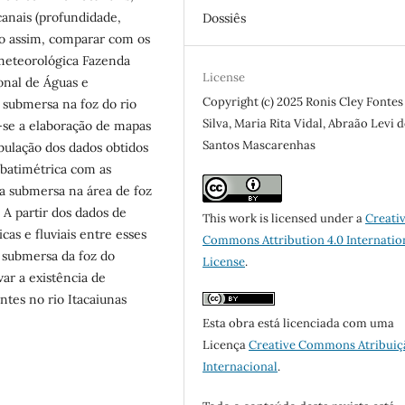
canais (profundidade,
Dossiês
do assim, comparar com os
ometeorológica Fazenda
License
onal de Águas e
Copyright (c) 2025 Ronis Cley Fontes
 submersa na foz do rio
Silva, Maria Rita Vidal, Abraão Levi 
a-se a elaboração de mapas
Santos Mascarenhas
abulação dos dados obtidos
 batimétrica com as
a submersa na área de foz
. A partir dos dados de
This work is licensed under a
Creati
as e fluviais entre esses
Commons Attribution 4.0 Internatio
a submersa da foz do
License
.
ar a existência de
ntes no rio Itacaiunas
Esta obra está licenciada com uma
Licença
Creative Commons Atribuiç
Internacional
.