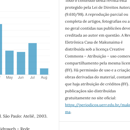
Todo o conteúdo desta revista está
protegido pela Lei de Direitos Autor
(9.610/98). A reprodução parcial ou
completa de artigos, fotografias ou a
no geral contidas nas publicões dev
creditada ao autor em questão. A Re
Eletrônica Casa de Makunaima é
distribuída sob a licença Creative
Commons – Atribuição – uso comerc
compartilhamento pela mesma lice
(BY). Há permissão de uso e a criaçã
obras derivadas do material, contan
que haja atribuição de créditos (BY).
publicaçãos são distribuídas
gratuitamente no site oficial:
https://periodicos.uerr.edu.br/mak
ma
.
 São Paulo: Ateliê, 2003.
Hidroweb – Rede