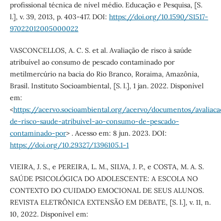
profissional técnica de nível médio. Educação e Pesquisa, [S.
l.], v. 39, 2013, p. 403-417. DOI:
https://doi.org/10.1590/S1517-
97022012005000022
VASCONCELLOS, A. C. S. et al. Avaliação de risco à saúde
atribuível ao consumo de pescado contaminado por
metilmercúrio na bacia do Rio Branco, Roraima, Amazônia,
Brasil. Instituto Socioambiental, [S. l.], 1 jan. 2022. Disponível
em:
<
https://acervo.socioambiental.org/acervo/documentos/avaliaca
de-risco-saude-atribuivel-ao-consumo-de-pescado-
contaminado-por
> . Acesso em: 8 jun. 2023. DOI:
https://doi.org/10.29327/1396105.1-1
VIEIRA, J. S., e PEREIRA, L. M., SILVA, J. P., e COSTA, M. A. S.
SAÚDE PSICOLÓGICA DO ADOLESCENTE: A ESCOLA NO
CONTEXTO DO CUIDADO EMOCIONAL DE SEUS ALUNOS.
REVISTA ELETRÔNICA EXTENSÃO EM DEBATE, [S. l.], v. 11, n.
10, 2022. Disponível em: