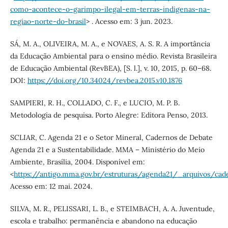
como-acontece-o-garimpo-ilegal-em-terras-indigenas-na-
regiao-norte-do-brasil
> . Acesso em: 3 jun. 2023.
SÁ, M. A., OLIVEIRA, M. A., e NOVAES, A. S. R. A importância
da Educação Ambiental para o ensino médio. Revista Brasileira
de Educação Ambiental (RevBEA), [S. l.], v. 10, 2015, p. 60–68.
DOI:
https://doi.org/10.34024/revbea.2015.v10.1876
SAMPIERI, R. H., COLLADO, C. F., e LUCIO, M. P. B.
Metodologia de pesquisa. Porto Alegre: Editora Penso, 2013.
SCLIAR, C. Agenda 21 e o Setor Mineral, Cadernos de Debate
Agenda 21 e a Sustentabilidade. MMA – Ministério do Meio
Ambiente, Brasília, 2004. Disponível em:
<
https://antigo.mma.gov.br/estruturas/agenda21/_arquivos/cad
Acesso em: 12 mai. 2024.
SILVA, M. R., PELISSARI, L. B., e STEIMBACH, A. A. Juventude,
escola e trabalho: permanência e abandono na educação