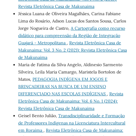
Revista Eletrônica Casa de Makunaima
Jéssica Luana de Oliveira Magalhães, Carina Fabiane
Lima do Rosário, Adson Lucas dos Santos Sousa, Carlos
Jorge Nogueira de Castro,
A Cartografia como recurso
didático para compreensão da Região de Integração
Guajará - Metropolitana
,
Revista Eletrônica Casa de
Makunaima: Vol. 3 No. 2 (2021): Revista Eletrônica Casa
de Makunaima
Maria de Fatima da Silva Angelo, Aldinesio Sarmento
Silveira, Leila Maria Camargo, Maristela Bortolon de
Matos,
PEDAGOGIA INDÍGENA EM JOGOS E
BRINCADEIRAS NA BUSCA DE UM ENSINO
DIFERENCIADO NAS ESCOLAS INDÍGENAS
,
Revista
Eletrônica Casa de Makunaima: Vol. 6 No. 1 (2024):
Revista Eletrônica Casa de Makunaima
Geisel Bento Julião,
Transdisciplinaridade e Formação
de Professores Indígenas na Licenciatura Intercultural
em Roraima
,
Revista Eletrônica Casa de Makunaima: