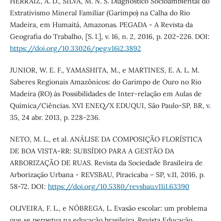
HERRAIZ, A. D., SILVA, M. N. S. Diagnóstico Socioambiental do
Extrativismo Mineral Familiar (Garimpo) na Calha do Rio
Madeira, em Humaitá, Amazonas. PEGADA - A Revista da
Geografia do Trabalho, [S. l.], v. 16, n. 2, 2016, p. 202-226. DOI:
https://doi.org/10.33026/peg.v16i2.3892
JUNIOR, W. E. F., YAMASHITA, M., e MARTINES, E. A. L. M.
Saberes Regionais Amazônicos: do Garimpo de Ouro no Rio
Madeira (RO) às Possibilidades de Inter-relação em Aulas de
Química/Ciências. XVI ENEQ/X EDUQUI, São Paulo-SP, BR, v.
35, 24 abr. 2013, p. 228-236.
NETO, M. L., et al. ANÁLISE DA COMPOSIÇÃO FLORÍSTICA
DE BOA VISTA-RR: SUBSÍDIO PARA A GESTÃO DA
ARBORIZAÇÃO DE RUAS. Revista da Sociedade Brasileira de
Arborização Urbana - REVSBAU, Piracicaba – SP, v.11, 2016, p.
58-72. DOI:
https://doi.org/10.5380/revsbau.v11i1.63390
OLIVEIRA, F. L., e NÓBREGA, L. Evasão escolar: um problema
que se perpetua na educação brasileira. Revista Educação