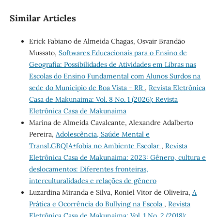
Similar Articles
Erick Fabiano de Almeida Chagas, Osvair Brandão
Mussato,
Softwares Educacionais para o Ensino de
Geografia: Possibilidades de Atividades em Libras nas
Escolas do Ensino Fundamental com Alunos Surdos na
sede do Município de Boa Vista - RR
,
Revista Eletrônica
Casa de Makunaima: Vol. 8 No. 1 (2026): Revista
Eletrônica Casa de Makunaima
Marina de Almeida Cavalcante, Alexandre Adalberto
Pereira,
Adolescência, Saúde Mental e
TransLGBQIA+fobia no Ambiente Escolar
,
Revista
Eletrônica Casa de Makunaima: 2023: Gênero, cultura e
deslocamentos: Diferentes fronteiras,
interculturalidades e relações de gênero
Luzardina Miranda e Silva, Roniel Vitor de Oliveira,
A
Prática e Ocorrência do Bullying na Escola
,
Revista
Eletrônica Casa de Makunaima: Vol. 1 No. 2 (2018):