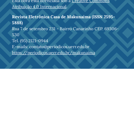
Esta obra está licenciada sob a
Creative Commons
Atribuição 4.0 Internacional
.
Revista Eletrônica Casa de Makunaima (ISSN 2595-
5888)
Rua 7 de setembro 231 - Bairro Canarinho CEP. 69306-
530
Tel. (95) 2121-0944
E-mails: contato@periodicos.uerr.edu.br
https://periodicos.uerr.edu.br/makunaima