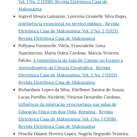
Vol. 1 No. 2 (2018): Revista Eletrônica Casa de
Makunaima
Ingred Moura Lamazon, Lorenna Grasielle Silva Bispo,
Inteligência emocional no serviço público
,
Revista
Eletrônica Casa de Makunaima: Vol. 3 No. 2 (2021):
Revista Eletrônica Casa de Makunaima
Pollyana Fontinelle Vilela, Francisleile Lima
Nascimento, Maria Dutra Cardoso, Márcia Teixeira
Falcão,
A Importância da Aula de Campo no Ensino e
Aprendizagem da Ciência Geográfica
,
Revista
Eletrônica Casa de Makunaima: Vol. 3 No. 1 (2021):
Revista Eletrônica Casa de Makunaima
Richardson Lopes da Silva, Elielbson Santos de Souza,
Lucas Portilho Nicoletti, Vinícius Denardin Cardoso,
Influência da imigração venezuelana nas aulas de
Educação Física em Boa Vista, Roraima
,
Revista
Eletrônica Casa de Makunaima: Vol. 1 No. 1 (2018):
Revista Eletrônica Casa de Makunaima
Priscila Daiane Pereira Lopes, Nagela Segundo Teixeira,