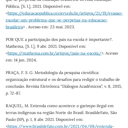
Pública, [S. l.], 2021. Disponível em:
<
https://educacaopublica.cecierj.edu.br/artigos/21/19/evasao-
escolar-um-problema-que-se-perpetua-na-educacao-
brasileira
> . Acesso em: 23 mai. 2023.
POR QUE a participação dos pais na escola é importante?.
Mathema, [S. l.], 9 abr. 2021. Disponível em:
<
https://mathema.com.br/artigos/pais-na-escola/
>. Acesso
em: 14 jun. 2024.
PRAÇA, F. S. G. Metodologia da pesquisa científica:
organização estrutural e os desafios para redigir o trabalho de
conclusão. Revista Eletrônica “Diálogos Acadêmicos”, v. 8, 2015,
p. 72-87.
RAQUEL, M. Entenda como acontece o garimpo ilegal em
terras indígenas na região Norte do Brasil. BrasildeFato, São
Paulo (SP), p. 1, 8 abr. 2021. Disponível em:
<
https://www.brasildefato.com.br/2021/04/08/entenda-