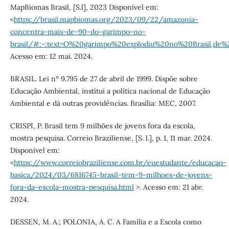
MapBiomas Brasil, [S.l], 2023 Disponível em:
<
https://brasil.mapbiomas.org/2023/09/22/amazonia-
concentra-mais-de-90-do-garimpo-no-
brasil/#:~:text=O%20garimpo%20explodiu%20no%20Brasil,d
Acesso em: 12 mai. 2024.
BRASIL. Lei nº 9.795 de 27 de abril de 1999. Dispõe sobre
Educação Ambiental, institui a política nacional de Educação
Ambiental e dá outras providências. Brasília: MEC, 2007.
CRISPI, P. Brasil tem 9 milhões de jovens fora da escola,
mostra pesquisa. Correio Braziliense, [S. l.], p. 1, 11 mar. 2024.
Disponível em:
<
https://www.correiobraziliense.com.br/euestudante/educacao-
basica/2024/03/6816745-brasil-tem-9-milhoes-de-jovens-
fora-da-escola-mostra-pesquisa.html
>. Acesso em: 21 abr.
2024.
DESSEN, M. A.; POLONIA, A. C. A Família e a Escola como