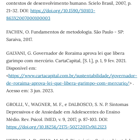
contextos de desenvolvimento humano. Scielo Brasil, 2007, p.
21-32. DOI:
https://doi.org/10.1590/S0103-
863X2007000100003
FACHIN, O. Fundamentos de metodologia. São Paulo - SP:
Saraiva, 2017.
GALVANI, G. Governador de Roraima aprova lei que libera
garimpo com mercúrio. CartaCapital, [S. l.], p. 1, 9 fev. 2021.
Disponível em:
<
https://www.cartacapital.com.br/sustentabilidade/governador-
de-roraima-aprova-lei-que-libera-garimpo-com-mercurio/
> .
Acesso em: 3 jun. 2023.
GROLLI, V., WAGNER, M. F., e DALBOSCO, S. N. P. Sintomas
Depressivos e de Ansiedade em Adolescentes do Ensino
Médio. Rev. Psicol. IMED, v. 9, 2017, p. 87-103. DOI:
https://doi.org/10.18256/2175-5027.2017.v9i1.2123