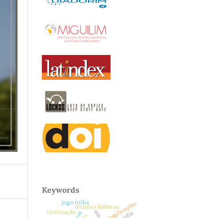
Keywords
jogo trilha
implicações
recursos hídricos
civilização