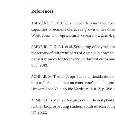
References
ABEYSINGHE, D. C. et al. Secondary metabolites c
capacities of Acmella oleraceae grown under diff
World Journal of Agricultural Research, v. 2, n. 4, p
ABEYSIRI, G. R. P. I. et al. Screening of phytoche
bioactivity of different parts of Acmella oleraceae
natural remedy for toothache. Industrial crops and 
856, 2013.
ACHKAR, M. T. et al. Propriedade antioxidante de
importância na dieta e na conservação de alimento
Universidade Vale do Rio Verde, v. 11, n. 2, p. 398-
ALMEIDA, B. V. et al. Mixtures of medicinal plants 
further bioprospecting studies. South African Journa
177, 2022.