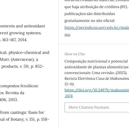
que haja atribuição de créditos (BY).
publicaçãos são distribuídas
gratuitamente no site oficial:
ontents and antioxidant
https://periodicos.uerr.edu.br/mak
erent growing systems.
ma
.
. 163-167, 2014.
mical, physico-chemical and
How to Cite
 Murr. (Asteraceae), a
Composição nutricional e potencial
products, v. 50, p. 852-
antioxidante de plantas alimentícias
convencionais: Uma revisão. (2025).
Revista Eletrônica Casa de Makunaim
57-70.
 compostos fenólicos:
https://doi.org/10.24979/makunaim
s. Revista da
.1474
406, 2013.
More Citation Formats
from caatinga: Basis for
l of Botany, v. 151, p. 158-