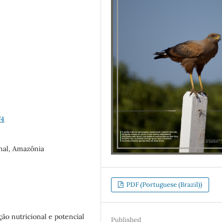
74
nal, Amazônia
PDF (Portuguese (Brazil))
ção nutricional e potencial
Published