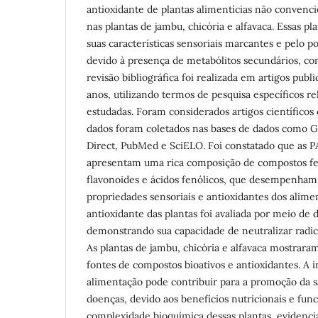
antioxidante de plantas alimentícias não convenc
nas plantas de jambu, chicória e alfavaca. Essas pl
suas características sensoriais marcantes e pelo p
devido à presença de metabólitos secundários, co
revisão bibliográfica foi realizada em artigos publ
anos, utilizando termos de pesquisa específicos re
estudadas. Foram considerados artigos científicos 
dados foram coletados nas bases de dados como 
Direct, PubMed e SciELO. Foi constatado que as P
apresentam uma rica composição de compostos fen
flavonoides e ácidos fenólicos, que desempenham
propriedades sensoriais e antioxidantes dos alimen
antioxidante das plantas foi avaliada por meio de
demonstrando sua capacidade de neutralizar radicai
As plantas de jambu, chicória e alfavaca mostrar
fontes de compostos bioativos e antioxidantes. A i
alimentação pode contribuir para a promoção da 
doenças, devido aos benefícios nutricionais e fun
complexidade bioquímica dessas plantas, evidenci