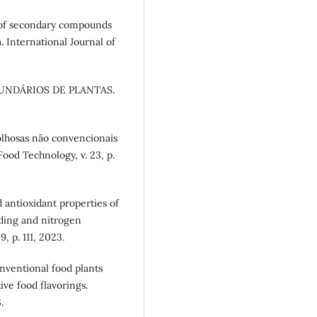
n of secondary compounds
 International Journal of
ECUNDÁRIOS DE PLANTAS.
folhosas não convencionais
Food Technology, v. 23, p.
d antioxidant properties of
ding and nitrogen
9, p. 111, 2023.
nventional food plants
ive food flavorings.
.