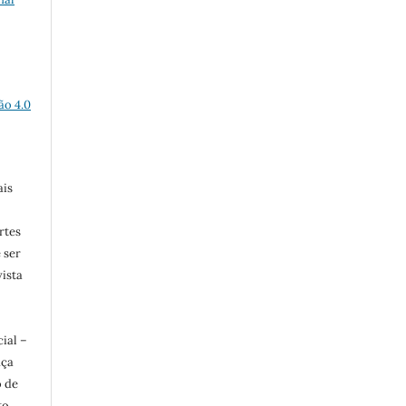
ão 4.0
ais
rtes
e ser
vista
ial –
nça
o de
to