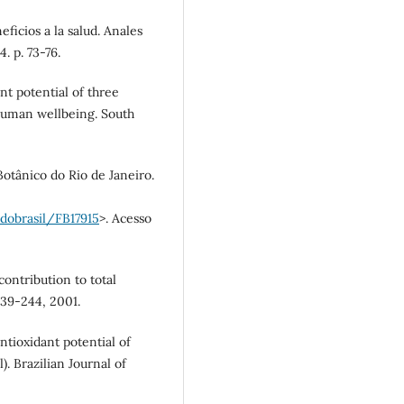
ficios a la salud. Anales
. p. 73-76.
ant potential of three
 human wellbeing. South
otânico do Rio de Janeiro.
adobrasil/FB17915
>. Acesso
contribution to total
 239-244, 2001.
tioxidant potential of
). Brazilian Journal of