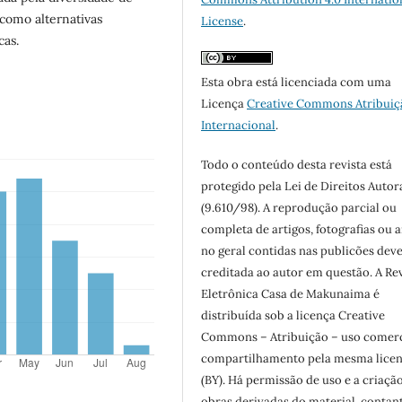
 como alternativas
License
.
cas.
Esta obra está licenciada com uma
Licença
Creative Commons Atribuiç
Internacional
.
Todo o conteúdo desta revista está
protegido pela Lei de Direitos Autor
(9.610/98). A reprodução parcial ou
completa de artigos, fotografias ou a
no geral contidas nas publicões dev
creditada ao autor em questão. A Re
Eletrônica Casa de Makunaima é
distribuída sob a licença Creative
Commons – Atribuição – uso comerc
compartilhamento pela mesma lice
(BY). Há permissão de uso e a criaçã
obras derivadas do material, contan