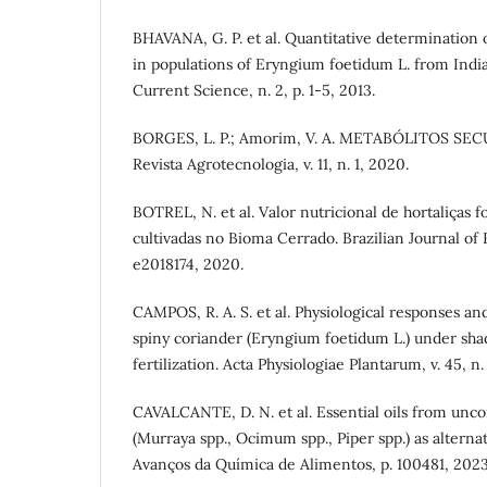
BHAVANA, G. P. et al. Quantitative determinatio
in populations of Eryngium foetidum L. from India.
Current Science, n. 2, p. 1-5, 2013.
BORGES, L. P.; Amorim, V. A. METABÓLITOS S
Revista Agrotecnologia, v. 11, n. 1, 2020.
BOTREL, N. et al. Valor nutricional de hortaliças 
cultivadas no Bioma Cerrado. Brazilian Journal of 
e2018174, 2020.
CAMPOS, R. A. S. et al. Physiological responses an
spiny coriander (Eryngium foetidum L.) under sha
fertilization. Acta Physiologiae Plantarum, v. 45, n. 
CAVALCANTE, D. N. et al. Essential oils from unco
(Murraya spp., Ocimum spp., Piper spp.) as alternat
Avanços da Química de Alimentos, p. 100481, 2023