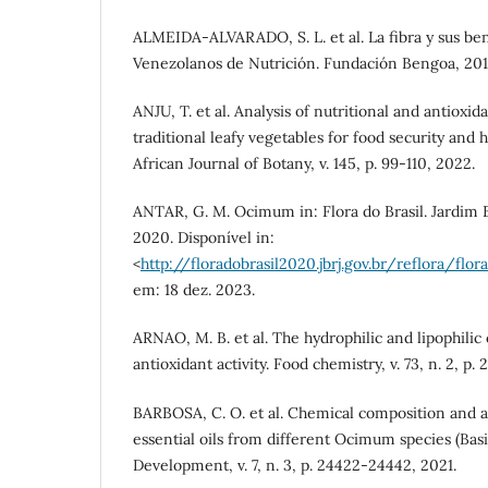
ALMEIDA-ALVARADO, S. L. et al. La fibra y sus bene
Venezolanos de Nutrición. Fundación Bengoa, 2014
ANJU, T. et al. Analysis of nutritional and antioxid
traditional leafy vegetables for food security and
African Journal of Botany, v. 145, p. 99-110, 2022.
ANTAR, G. M. Ocimum in: Flora do Brasil. Jardim B
2020. Disponível in:
<
http://floradobrasil2020.jbrj.gov.br/reflora/flor
em: 18 dez. 2023.
ARNAO, M. B. et al. The hydrophilic and lipophilic 
antioxidant activity. Food chemistry, v. 73, n. 2, p.
BARBOSA, C. O. et al. Chemical composition and an
essential oils from different Ocimum species (Basil
Development, v. 7, n. 3, p. 24422-24442, 2021.