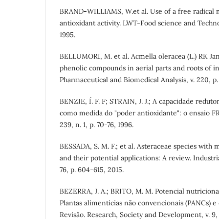
BRAND-WILLIAMS, W.et al. Use of a free radical 
antioxidant activity. LWT-Food science and Technolo
1995.
BELLUMORI, M. et al. Acmella oleracea (L.) RK Ja
phenolic compounds in aerial parts and roots of in 
Pharmaceutical and Biomedical Analysis, v. 220, p.
BENZIE, Í. F. F; STRAIN, J. J.; A capacidade reduto
como medida do "poder antioxidante": o ensaio FRA
239, n. 1, p. 70-76, 1996.
BESSADA, S. M. F.; et al. Asteraceae species with 
and their potential applications: A review. Industri
76, p. 604-615, 2015.
BEZERRA, J. A.; BRITO, M. M. Potencial nutriciona
Plantas alimentícias não convencionais (PANCs) e
Revisão. Research, Society and Development, v. 9, 