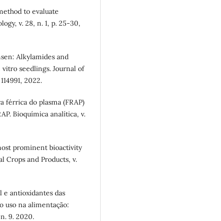
method to evaluate
gy, v. 28, n. 1, p. 25-30,
nsen: Alkylamides and
vitro seedlings. Journal of
 114991, 2022.
ra férrica do plasma (FRAP)
P. Bioquímica analítica, v.
most prominent bioactivity
al Crops and Products, v.
l e antioxidantes das
 o uso na alimentação:
n. 9. 2020.