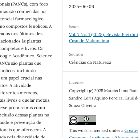
ionais (PANCs), com foco
2025-06-06
antas são conhecidas por
otencial farmacológico
mo compostos fenólicos. A
Issue
icados nos últimos dez
Vol. 7 No. 1 (2025): Revista Eletrôn
Casa de Makunaima
lacionados às plantas
completos e livros. Os
Section
Google Acadêmico, Science
Ciências da Natureza
ANCs são plantas que
ólicos, incluindo
 um papel crucial nas
License
tos. A atividade
Copyright (c) 2025 Mateús Lima Ram
 diferentes métodos,
Sandro Loris Aquino Pereira, Kauê d
s livres e quelar metais.
Souza Oliveira
am-se promissoras como
nclusão dessas plantas na
saúde e prevenção de
cionais que oferecem. A
This work is licensed under a
Creati
ada pela diversidade de
Commons Attribution 4.0 Internatio