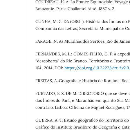
COUDREAU, H. A. La France Équinoxiale: Voyage a
´Amazonie. Paris: Challamel Ainé, 1887. v. 2
CUNHA, M. C. DA (ORG. ). História dos Índios no Br
Companhia das Letras; Secretaria Municipal de Cu
FARAGE, N. As Muralhas dos Sertões. Rio de Janeiro
FERNANDES, M. L.; GOMES FILHO, G. F. A expediç
“descoberta” do Rio Branco. Territórios e Fronteiras,
164, 2014. DOI:
https://doi.org/10.22228/rt-f.v7i0
FREITAS, A. Geografia e História de Roraima. Boa
FURTADO, F. X. DE M. DIRECTORIO que se deve o
dos Índios do Pará, e Maranhão em quanto Sua M
contrário. Lisboa: Officina de Miguel Rodrigues, 17
GUERRA, A. T. Estudo geográfico do Território do R
Gráfico do Instituto Brasileiro de Geografia e Estatí