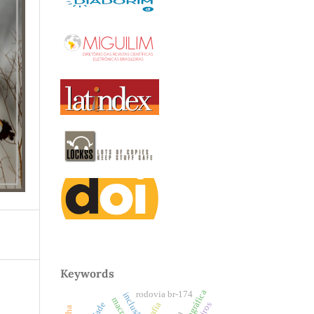
Keywords
rodovia br-174
inclusão