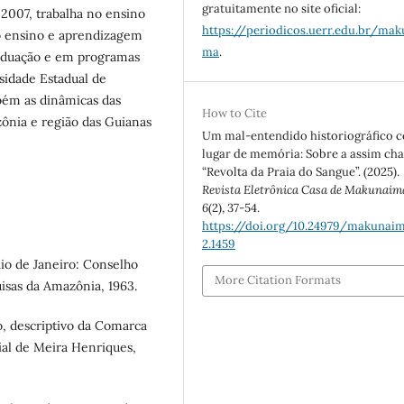
gratuitamente no site oficial:
 2007, trabalha no ensino
https://periodicos.uerr.edu.br/mak
o ensino e aprendizagem
ma
.
raduação e em programas
sidade Estadual de
mbém as dinâmicas das
How to Cite
ônia e região das Guianas
Um mal-entendido historiográfico 
lugar de memória: Sobre a assim c
“Revolta da Praia do Sangue”. (2025).
Revista Eletrônica Casa de Makunaim
6
(2), 37-54.
https://doi.org/10.24979/makunaim
2.1459
io de Janeiro: Conselho
More Citation Formats
isas da Amazônia, 1963.
, descriptivo da Comarca
al de Meira Henriques,