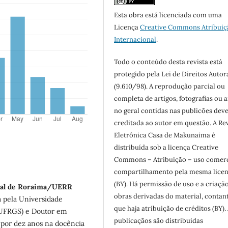
Esta obra está licenciada com uma
Licença
Creative Commons Atribuiç
Internacional
.
Todo o conteúdo desta revista está
protegido pela Lei de Direitos Autor
(9.610/98). A reprodução parcial ou
completa de artigos, fotografias ou a
no geral contidas nas publicões dev
creditada ao autor em questão. A Re
Eletrônica Casa de Makunaima é
distribuída sob a licença Creative
Commons – Atribuição – uso comerc
compartilhamento pela mesma lice
(BY). Há permissão de uso e a criaçã
dual de Roraima/UERR
obras derivadas do material, contan
 pela Universidade
que haja atribuição de créditos (BY).
(UFRGS) e Doutor em
publicaçãos são distribuídas
 por dez anos na docência