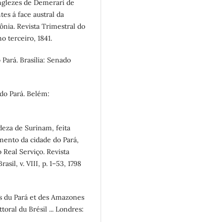
nglezes de Demerari de
tes á face austral da
ônia. Revista Trimestral do
o terceiro, 1841.
Pará. Brasília: Senado
do Pará. Belém:
deza de Surinam, feita
mento da cidade do Pará,
o Real Serviço. Revista
sil, v. VIII, p. 1–53, 1798
s du Pará et des Amazones
toral du Brésil ... Londres: