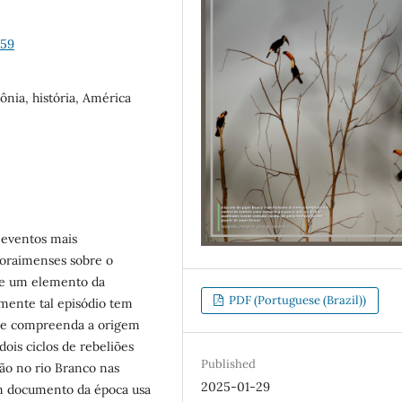
459
ônia, história, América
 eventos mais
roraimenses sobre o
 de um elemento da
PDF (Portuguese (Brazil))
emente tal episódio tem
se compreenda a origem
ois ciclos de rebeliões
Published
ão no rio Branco nas
2025-01-29
um documento da época usa