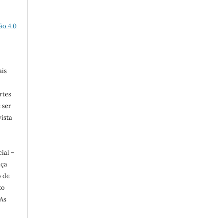
ão 4.0
ais
rtes
e ser
vista
ial –
nça
o de
to
 As