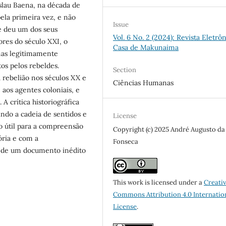
slau Baena, na década de
ela primeira vez, e não
Issue
se deu um dos seus
Vol. 6 No. 2 (2024): Revista Eletrô
ores do século XXI, o
Casa de Makunaima
nas legitimamente
os pelos rebeldes.
Section
rebelião nos séculos XX e
Ciências Humanas
 aos agentes coloniais, e
A crítica historiográfica
indo a cadeia de sentidos e
License
to útil para a compreensão
Copyright (c) 2025 André Augusto da
ória e com a
Fonseca
o de um documento inédito
This work is licensed under a
Creati
Commons Attribution 4.0 Internatio
License
.