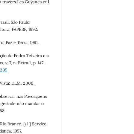
 travers Les Guyanes et L
asil. São Paulo:
ltura; FAPESP, 1992.
: Paz e Terra, 1991.
ão de Pedro Teixeira e a
 v. 7, n. Extra 1, p. 147–
.205
 Vista: DLM, 2000.
bservar nas Povoaçoens
agestade não mandar o
58.
io Branco. [s.l.] Servico
stica, 1957.