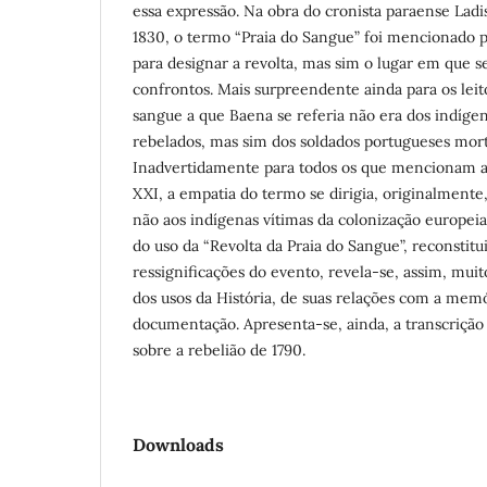
essa expressão. Na obra do cronista paraense Ladi
1830, o termo “Praia do Sangue” foi mencionado p
para designar a revolta, mas sim o lugar em que 
confrontos. Mais surpreendente ainda para os leit
sangue a que Baena se referia não era dos indíge
rebelados, mas sim dos soldados portugueses mort
Inadvertidamente para todos os que mencionam a 
XXI, a empatia do termo se dirigia, originalmente,
não aos indígenas vítimas da colonização europeia. 
do uso da “Revolta da Praia do Sangue”, reconstitu
ressignificações do evento, revela-se, assim, mui
dos usos da História, de suas relações com a mem
documentação. Apresenta-se, ainda, a transcriçã
sobre a rebelião de 1790.
Downloads