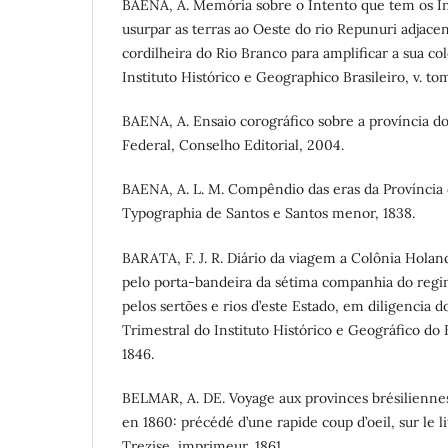
BAENA, A. Memória sobre o Intento que tem os I
usurpar as terras ao Oeste do rio Repunuri adjacen
cordilheira do Rio Branco para amplificar a sua col
Instituto Histórico e Geographico Brasileiro, v. tom
BAENA, A. Ensaio corográfico sobre a província do 
Federal, Conselho Editorial, 2004.
BAENA, A. L. M. Compêndio das eras da Província 
Typographia de Santos e Santos menor, 1838.
BARATA, F. J. R. Diário da viagem a Colônia Holan
pelo porta-bandeira da sétima companhia do regi
pelos sertões e rios d’este Estado, em diligencia d
Trimestral do Instituto Histórico e Geográfico do Bra
1846.
BELMAR, A. DE. Voyage aux provinces brésilienne
en 1860: précédé d’une rapide coup d’oeil, sur le lit
Trezise, imprimeur, 1861.