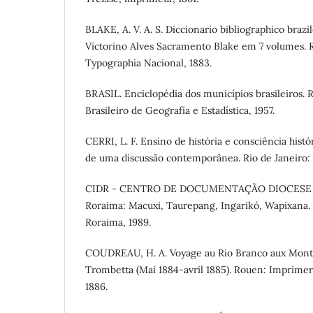
BLAKE, A. V. A. S. Diccionario bibliographico braz
Victorino Alves Sacramento Blake em 7 volumes. R
Typographia Nacional, 1883.
BRASIL. Enciclopédia dos municípios brasileiros. Ri
Brasileiro de Geografía e Estadística, 1957.
CERRI, L. F. Ensino de história e consciência histó
de uma discussão contemporânea. Rio de Janeiro: 
CIDR - CENTRO DE DOCUMENTAÇÃO DIOCESE D
Roraima: Macuxi, Taurepang, Ingarikó, Wapixana. 
Roraima, 1989.
COUDREAU, H. A. Voyage au Rio Branco aux Monta
Trombetta (Mai 1884-avril 1885). Rouen: Imprime
1886.