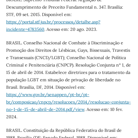
Descumprimento de Preceito Fundamental n. 347. Brasília:
STF, 09 set. 2015. Disponível em:
https://portal.stf.jus.br/processos/detalhe.asp?
incidente=4783560
. Acesso em: 20 ago. 2023.
BRASIL. Conselho Nacional de Combate à Discriminação e
Promoção dos Direitos de Lésbicas, Gays, Bissexuais, Travestis
e Transexuais (CNCD/LGBT); Conselho Nacional de Política
Criminal e Penitenciária (CNPCP). Resolução Conjunta nº 1, de
15 de abril de 2014. Estabelece diretrizes para o tratamento da
população LGBT em situação de privação de liberdade no
Brasil. Brasília, DF, 2014. Disponível em:
https://www.gov.br/senappen/pt-br/pt-
br/composicao/cnpcp/resolucoes/2014/resolucao-conjunta-
no-1-de-15-de-abril-de-2014.pdf/view
. Acesso em: 10 fev.
2024.
BRASIL. Constituição da República Federativa do Brasil de
1988. Brasília/DF: Senado Federal, 1988. Disponível em: