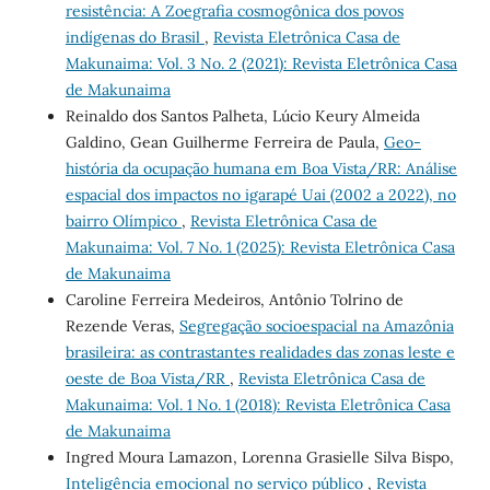
resistência: A Zoegrafia cosmogônica dos povos
indígenas do Brasil
,
Revista Eletrônica Casa de
Makunaima: Vol. 3 No. 2 (2021): Revista Eletrônica Casa
de Makunaima
Reinaldo dos Santos Palheta, Lúcio Keury Almeida
Galdino, Gean Guilherme Ferreira de Paula,
Geo-
história da ocupação humana em Boa Vista/RR: Análise
espacial dos impactos no igarapé Uai (2002 a 2022), no
bairro Olímpico
,
Revista Eletrônica Casa de
Makunaima: Vol. 7 No. 1 (2025): Revista Eletrônica Casa
de Makunaima
Caroline Ferreira Medeiros, Antônio Tolrino de
Rezende Veras,
Segregação socioespacial na Amazônia
brasileira: as contrastantes realidades das zonas leste e
oeste de Boa Vista/RR
,
Revista Eletrônica Casa de
Makunaima: Vol. 1 No. 1 (2018): Revista Eletrônica Casa
de Makunaima
Ingred Moura Lamazon, Lorenna Grasielle Silva Bispo,
Inteligência emocional no serviço público
,
Revista