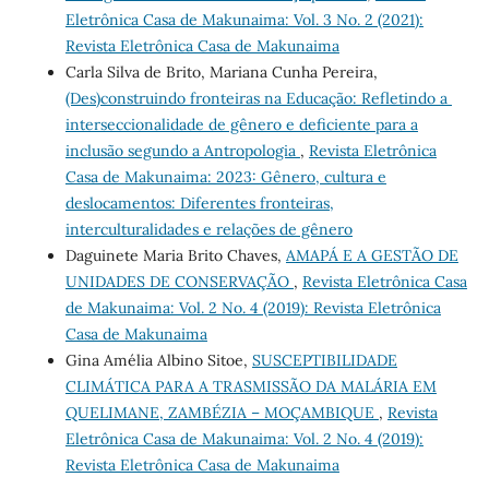
Eletrônica Casa de Makunaima: Vol. 3 No. 2 (2021):
Revista Eletrônica Casa de Makunaima
Carla Silva de Brito, Mariana Cunha Pereira,
(Des)construindo fronteiras na Educação: Refletindo a ​
interseccionalidade de gênero e deficiente para a
inclusão segundo a Antropologia
,
Revista Eletrônica
Casa de Makunaima: 2023: Gênero, cultura e
deslocamentos: Diferentes fronteiras,
interculturalidades e relações de gênero
Daguinete Maria Brito Chaves,
AMAPÁ E A GESTÃO DE
UNIDADES DE CONSERVAÇÃO
,
Revista Eletrônica Casa
de Makunaima: Vol. 2 No. 4 (2019): Revista Eletrônica
Casa de Makunaima
Gina Amélia Albino Sitoe,
SUSCEPTIBILIDADE
CLIMÁTICA PARA A TRASMISSÃO DA MALÁRIA EM
QUELIMANE, ZAMBÉZIA – MOÇAMBIQUE
,
Revista
Eletrônica Casa de Makunaima: Vol. 2 No. 4 (2019):
Revista Eletrônica Casa de Makunaima