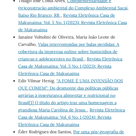
Thiago José Costa Alves,
Complementaridade e
(re)construção ambiental do Complexo Ambiental Sacaí,
Baixo Rio Branco, RR
,
Revista Eletrônica Casa de
Makunaima: Vol. 5 No. 1 (2023): Revista Eletrônica Casa
de Makunaima
Janaine Voltolini de Oliveira, Maria João Leote de
Carvalho,
Vidas interrompidas por balas perdidas: A
cobertura da imprensa online sobre homicídios de
crianças e adolescentes no Brasil
,
Revista Eletrônica
Casa de Makunaima: Vol. 5 No. 1 (2023): Revista
Eletrônica Casa de Makunaima
Edir Vilmar Henig,
“A FOME É UMA INVENSÃO DOS
QUE COMEM”: Do desmonte das políticas públicas
agrárias à insegurança alimentar e nutricional no
Brasil[1] O título do artigo traz uma homenagem a
grandiosa Maria Carolina de Jesus.
,
Revista Eletrônica
Casa de Makunaima: Vol. 6 No. 1 (2024): Revista
Eletrônica Casa de Makunaima
Éder Rodrigues dos Santos,
Por uma pós-geografia de