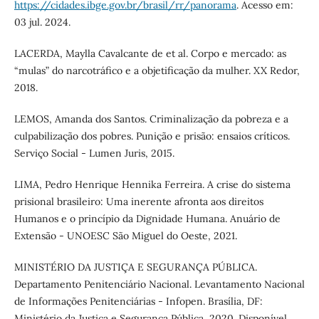
https://cidades.ibge.gov.br/brasil/rr/panorama
. Acesso em:
03 jul. 2024.
LACERDA, Maylla Cavalcante de et al. Corpo e mercado: as
“mulas” do narcotráfico e a objetificação da mulher. XX Redor,
2018.
LEMOS, Amanda dos Santos. Criminalização da pobreza e a
culpabilização dos pobres. Punição e prisão: ensaios críticos.
Serviço Social - Lumen Juris, 2015.
LIMA, Pedro Henrique Hennika Ferreira. A crise do sistema
prisional brasileiro: Uma inerente afronta aos direitos
Humanos e o princípio da Dignidade Humana. Anuário de
Extensão - UNOESC São Miguel do Oeste, 2021.
MINISTÉRIO DA JUSTIÇA E SEGURANÇA PÚBLICA.
Departamento Penitenciário Nacional. Levantamento Nacional
de Informações Penitenciárias - Infopen. Brasília, DF:
Ministério da Justiça e Segurança Pública, 2020. Disponível