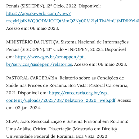
Penais (SISDEPEN). 12º Ciclo, 2022. Disponível:
https://app.powerbi.com/view?
r=eyJrIjoiNWQ0ODM1OTQtMmQ2Ny00M2IyLTk4YmUtMTdhYz
Acesso em: 06 maio 2023.
MINISTÉRIO DA JUSTIÇA. Sistema Nacional de Informações
Penais (SISDEPEN). 13º Ciclo - INFOPEN, 2022a. Disponível
em:
https://www.gov.br/senappen/pt-
br/servicos/sisdepen/relatorios
. Acesso em: 06 maio 2023.
PASTORAL CARCERÁRIA. Relatório sobre as Condições de
Saúde nas Prisões de Roraima. Boa Vista: Pastoral Carcerária,
2021. Disponível em:
https://carceraria.org.br/wp-
content/uploads/2023/08/Relatorio_2020_web.pdf
. Acesso
em: 03 jan. 2024.
SILVA, João. Ressocialização e Sistema Prisional em Roraima:
Uma Análise Crítica. Dissertação (Mestrado em Direito) -
Universidade Federal de Roraima, Boa Vista, 2020.