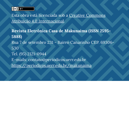
Esta obra está licenciada sob a
Creative Commons
Atribuição 4.0 Internacional
.
Revista Eletrônica Casa de Makunaima (ISSN 2595-
5888)
Rua 7 de setembro 231 - Bairro Canarinho CEP. 69306-
530
Tel. (95) 2121-0944
E-mails: contato@periodicos.uerr.edu.br
https://periodicos.uerr.edu.br/makunaima