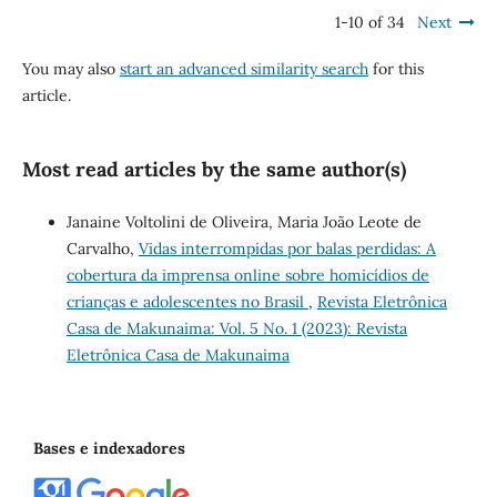
1-10 of 34
Next
You may also
start an advanced similarity search
for this
article.
Most read articles by the same author(s)
Janaine Voltolini de Oliveira, Maria João Leote de
Carvalho,
Vidas interrompidas por balas perdidas: A
cobertura da imprensa online sobre homicídios de
crianças e adolescentes no Brasil
,
Revista Eletrônica
Casa de Makunaima: Vol. 5 No. 1 (2023): Revista
Eletrônica Casa de Makunaima
Bases e indexadores