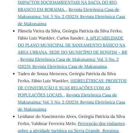
IMPACTOS SOCIOAMBIENTAIS NA BACIA DO RIO
BRANCO EM RORAIMA.
,
Revista Eletrônica Casa de
Makunaima: Vol. 5 No. 2 (2023): Revista Eletrônica Casa
de Makunaima
Pâmela Vieira da Silva, Geórgia Patrícia da Silva Ferko,
Fábio Luiz Wankler, Carlos Sander,
A APLICABILIDADE
DO PLANO MUNICIPAL DE SANEAMENTO BÁSICO NA
ÁREA URBANA, SEDE DO MUNICÍPIO DE BONFIM – RR
,
Revista Eletrônica Casa de Makunaima: Vol. 5 No. 2
(2023): Revista Eletrônica Casa de Makunaima
Tadeu de Souza Menezes, Geórgia Patrícia da Silva
Ferko, Fábio Luiz Wankler,
HIDRELÉTRICAS: PROJETOS
DE CONSTRUÇÃO E SUAS RELAÇÕES COM AS
POPULAÇÕES LOCAIS.
,
Revista Eletrônica Casa de
Makunaima: Vol. 5 No. 2 (2023): Revista Eletrônica Casa
de Makunaima
Leidiane do Nascimento Alves, Geórgia Patrícia da Silva
Ferko, Valdinar Ferreira Melo,
Percepção dos visitantes
sobre a atividade turística na Serra Grande, Roraima,