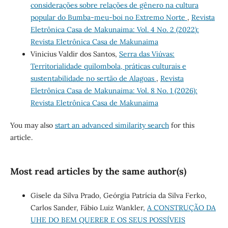
considerações sobre relações de gênero na cultura
popular do Bumba-meu-boi no Extremo Norte
,
Revista
Eletrônica Casa de Makunaima: Vol. 4 No. 2 (2022):
Revista Eletrônica Casa de Makunaima
Vinicius Valdir dos Santos,
Serra das Viúvas:
Territorialidade quilombola, práticas culturais e
sustentabilidade no sertão de Alagoas
,
Revista
Eletrônica Casa de Makunaima: Vol. 8 No. 1 (2026):
Revista Eletrônica Casa de Makunaima
You may also
start an advanced similarity search
for this
article.
Most read articles by the same author(s)
Gisele da Silva Prado, Geórgia Patrícia da Silva Ferko,
Carlos Sander, Fábio Luiz Wankler,
A CONSTRUÇÃO DA
UHE DO BEM QUERER E OS SEUS POSSÍVEIS