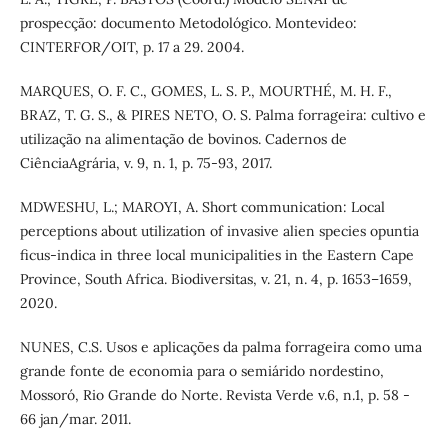
prospecção: documento Metodológico. Montevideo:
CINTERFOR/OIT, p. 17 a 29. 2004.
MARQUES, O. F. C., GOMES, L. S. P., MOURTHÉ, M. H. F.,
BRAZ, T. G. S., & PIRES NETO, O. S. Palma forrageira: cultivo e
utilização na alimentação de bovinos. Cadernos de
CiênciaAgrária, v. 9, n. 1, p. 75-93, 2017.
MDWESHU, L.; MAROYI, A. Short communication: Local
perceptions about utilization of invasive alien species opuntia
ficus-indica in three local municipalities in the Eastern Cape
Province, South Africa. Biodiversitas, v. 21, n. 4, p. 1653–1659,
2020.
NUNES, C.S. Usos e aplicações da palma forrageira como uma
grande fonte de economia para o semiárido nordestino,
Mossoró, Rio Grande do Norte. Revista Verde v.6, n.1, p. 58 -
66 jan/mar. 2011.