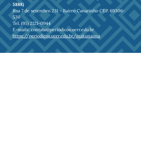
5888)
Rua 7 de setembro 231 - Bairro Canarinho CEP. 69306-
530
Tel. (95) 2121-0944
E-mails: contato@periodicos.uerr.edu.br
https://periodicos.uerr.edu.br/makunaima