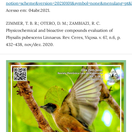
notion=scheme&version=20210101&symbol=none&menulang=pt&l
Acesso em: 04abr.2021.
ZIMMER, T. B. R.; OTERO, D. M.; ZAMBIAZI, R. C.
Physicochemical and bioactive compounds evaluation of
Physalis pubescens Linnaeus. Rev. Ceres, Viçosa. v. 67, n.6, p.
432-438, nov/dez. 2020.