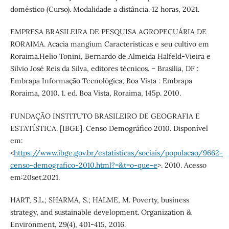
doméstico (Curso). Modalidade a distância. 12 horas, 2021.
EMPRESA BRASILEIRA DE PESQUISA AGROPECUÁRIA DE
RORAIMA. Acacia mangium Características e seu cultivo em
Roraima.Helio Tonini, Bernardo de Almeida Halfeld-Vieira e
Silvio José Reis da Silva, editores técnicos. – Brasília, DF :
Embrapa Informação Tecnológica; Boa Vista : Embrapa
Roraima, 2010. 1. ed. Boa Vista, Roraima, 145p. 2010.
FUNDAÇÃO INSTITUTO BRASILEIRO DE GEOGRAFIA E
ESTATÍSTICA. [IBGE]. Censo Demográfico 2010. Disponível
em:
<
https://www.ibge.gov.br/estatisticas/sociais/populacao/9662-
censo-demografico-2010.html?=&t=o-que-e
>. 2010. Acesso
em:20set.2021.
HART, S.L.; SHARMA, S.; HALME, M. Poverty, business
strategy, and sustainable development. Organization &
Environment, 29(4), 401-415, 2016.