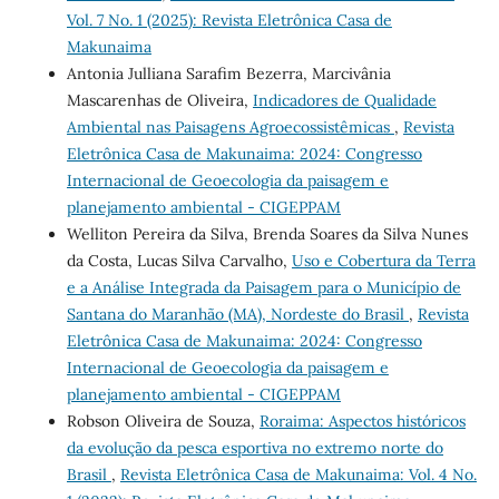
Vol. 7 No. 1 (2025): Revista Eletrônica Casa de
Makunaima
Antonia Julliana Sarafim Bezerra, Marcivânia
Mascarenhas de Oliveira,
Indicadores de Qualidade
Ambiental nas Paisagens Agroecossistêmicas
,
Revista
Eletrônica Casa de Makunaima: 2024: Congresso
Internacional de Geoecologia da paisagem e
planejamento ambiental - CIGEPPAM
Welliton Pereira da Silva, Brenda Soares da Silva Nunes
da Costa, Lucas Silva Carvalho,
Uso e Cobertura da Terra
e a Análise Integrada da Paisagem para o Município de
Santana do Maranhão (MA), Nordeste do Brasil
,
Revista
Eletrônica Casa de Makunaima: 2024: Congresso
Internacional de Geoecologia da paisagem e
planejamento ambiental - CIGEPPAM
Robson Oliveira de Souza,
Roraima: Aspectos históricos
da evolução da pesca esportiva no extremo norte do
Brasil
,
Revista Eletrônica Casa de Makunaima: Vol. 4 No.