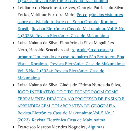
1 (2022): Revista Eletrônica Casa de Makunaima
Leidiane do Nascimento Alves, Geórgia Patrícia da Silva
Ferko, Valdinar Ferreira Melo,
Percepção dos visitantes
sobre a atividade turística na Serra Grande, Roraima,
Brasil
,
Revista Eletrônica Casa de Makunaima: Vol. 5 No.
2 (2023): Revista Eletrônica Casa de Makunaima
Luiza Naiana da Silva, Eleutério da Silva Magalhães
Neto, Haroldo Scacabarossi,
A produção do espaço
urbano: Um estudo de caso no bairro São Bento em Boa
Vista - Roraima
,
Revista Eletrônica Casa de Makunaima:
Vol. 6 No. 2 (2024): Revista Eletrônica Casa de
Makunaima
Luiza Naiana da Silva, Gladis de Fátima Nunes da Silva,
JOGO INTERATIVO DO TIPO ESCAPE ROOM COMO
FERRAMENTA DIDÁTICA NO PROCESSO DE ENSINO E
APRENDIZAGEM COLABORATIVA DE GEOGRAFIA
,
Revista Eletrônica Casa de Makunaima: Vol. 5 No. 2
(2023): Revista Eletrônica Casa de Makunaima
Francisco Marcos Mendes Nogueira,
Algumas