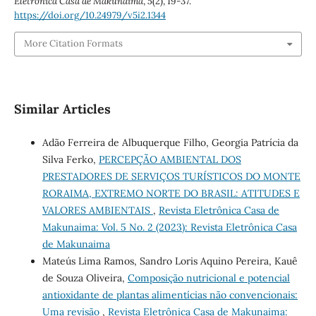
Eletrônica Casa de Makunaima
,
5
(2), 19-37.
https://doi.org/10.24979/v5i2.1344
More Citation Formats
Similar Articles
Adão Ferreira de Albuquerque Filho, Georgia Patrícia da
Silva Ferko,
PERCEPÇÃO AMBIENTAL DOS
PRESTADORES DE SERVIÇOS TURÍSTICOS DO MONTE
RORAIMA, EXTREMO NORTE DO BRASIL: ATITUDES E
VALORES AMBIENTAIS
,
Revista Eletrônica Casa de
Makunaima: Vol. 5 No. 2 (2023): Revista Eletrônica Casa
de Makunaima
Mateús Lima Ramos, Sandro Loris Aquino Pereira, Kauê
de Souza Oliveira,
Composição nutricional e potencial
antioxidante de plantas alimentícias não convencionais:
Uma revisão
,
Revista Eletrônica Casa de Makunaima: