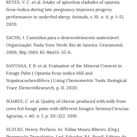
REYES, V. C. et al. Intake of spineless cladodes of opuntia
ficus-indica during late pregnancy improves progeny
performance in underfed sheep. Animals, v. 10, n. 6, p. 1–13,
2020.
SACHS, I. Caminhos para o desenvolvimento sustentável.
Organização: Paula Yone Stroh. Rio de Janeira: Graramond,
2009, 96p. ISBN 85-86435-35-X.
SANTANA, F. B. et al. Evaluation of the Mineral Content in
Forage Palm ( Opuntia ficus-indica Mill and
Nopaleacochenillifera ) Using Chemometric Tools. Biological
Trace ElementResearch, p. 11, 2020.
SOARES, C. et al. Quality of cheese produced with milk from
cows fed forage palm with different forages. Semina:Ciencias
Agrarias, v. 40, n. 1, p. 311–322. 2019.
SUZUKI, Henry. Prefácio. In: Núbia Moura Ribeiro. (Org.)
Prospecção Tecnológica. 1 ed. Salvador, BA, Brasil: Editora do