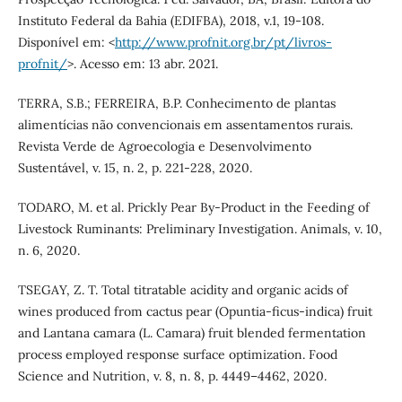
Instituto Federal da Bahia (EDIFBA), 2018, v.1, 19-108.
Disponível em: <
http://www.profnit.org.br/pt/livros-
profnit/
>. Acesso em: 13 abr. 2021.
TERRA, S.B.; FERREIRA, B.P. Conhecimento de plantas
alimentícias não convencionais em assentamentos rurais.
Revista Verde de Agroecologia e Desenvolvimento
Sustentável, v. 15, n. 2, p. 221-228, 2020.
TODARO, M. et al. Prickly Pear By-Product in the Feeding of
Livestock Ruminants: Preliminary Investigation. Animals, v. 10,
n. 6, 2020.
TSEGAY, Z. T. Total titratable acidity and organic acids of
wines produced from cactus pear (Opuntia-ficus-indica) fruit
and Lantana camara (L. Camara) fruit blended fermentation
process employed response surface optimization. Food
Science and Nutrition, v. 8, n. 8, p. 4449–4462, 2020.