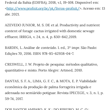
Federal da Bahia (EDIFBA), 2018, v.1, 19-108. Disponível em:
<
http://www.profnit.org.br/pt/livros-profnit/
>. Acesso em: 13
abr. 2021.
AZEVEDO JUNIOR, M. S. DE et al. Productivity and nutrient
content of forage cactus irrigated with domestic sewage
effluent. IRRIGA, v. 24, n. 4, p. 830–842,2019.
BARDIN, L. Análise de conteúdo. 1. ed., 3ª impr. São Paulo:
Edições 70, 2016. ISBN 978-85-62938-04-7.
CRESWELL, J. W. Projeto de pesquisa: métodos qualitativo,
quantitativo e misto. Porto Alegre: Artmed, 2010.
DANTAS, S. F. A., LIMA, G. F. C., & MOTA, E. P. Viabilidade
econômica da produção de palma forrageira irrigada e
adensada no semiárido potiguar. Revista IPECEGE, v. 3, n. 1, p.
59-74, 2017.
DOS SANTOS AMPARO, K. K.; DO RIBEIRO, M. C. O.;