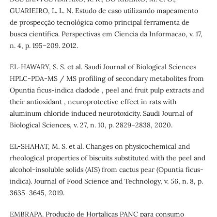
GUARIEIRO, L. L. N. Estudo de caso utilizando mapeamento
de prospecção tecnológica como principal ferramenta de
busca científica. Perspectivas em Ciencia da Informacao, v. 17,
n. 4, p. 195–209. 2012.
EL-HAWARY, S. S. et al. Saudi Journal of Biological Sciences
HPLC-PDA-MS / MS profiling of secondary metabolites from
Opuntia ficus-indica cladode , peel and fruit pulp extracts and
their antioxidant , neuroprotective effect in rats with
aluminum chloride induced neurotoxicity. Saudi Journal of
Biological Sciences, v. 27, n. 10, p. 2829–2838, 2020.
EL-SHAHAT, M. S. et al. Changes on physicochemical and
rheological properties of biscuits substituted with the peel and
alcohol-insoluble solids (AIS) from cactus pear (Opuntia ficus-
indica). Journal of Food Science and Technology, v. 56, n. 8, p.
3635–3645, 2019.
EMBRAPA. Produção de Hortaliças PANC para consumo