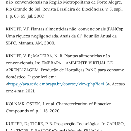
não-convencionais na Região Metropolitana de Porto Alegre,
Rio Grande do Sul. Revista Brasileira de Biociências, v. 5, supl.
1, p. 63-65, jul. 2007.
KINUPP, V.F. Plantas alimentícias não-convencionais (PANCs):
Uma riqueza negligenciada. Anais da 61ª Reunião Anual da
SBPC, Manaus, AM, 2009.
KINUPP, V. F.; MADEIRA, N. R. Plantas alimentícias não-
convencionais. In: EMBRAPA – AMBIENTE VIRTUAL DE
APRENDIZAGEM. Produção de Hortaliças PANC para consumo
doméstico. Disponível em:
<
https://ava.sede.embrapa.br/course/view.php?id=113
>. Acesso
em: 4.mai.2021.
KOLNIAK-OSTEK, J. et al. Characterization of Bioactive
Compounds of. p. 1–18. 2020.
KUPFER, D.; TIGRE, P. B. Prospecção Tecnológica. In CARUSO,
L. A.; TIGRE, P. BASTOS (Coord.) Modelo SENAI de