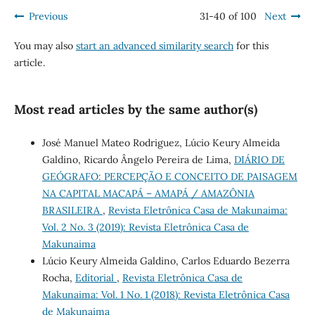
Previous
31-40 of 100
Next
You may also
start an advanced similarity search
for this
article.
Most read articles by the same author(s)
José Manuel Mateo Rodriguez, Lúcio Keury Almeida
Galdino, Ricardo Ângelo Pereira de Lima,
DIÁRIO DE
GEÓGRAFO: PERCEPÇÃO E CONCEITO DE PAISAGEM
NA CAPITAL MACAPÁ – AMAPÁ / AMAZÔNIA
BRASILEIRA
,
Revista Eletrônica Casa de Makunaima:
Vol. 2 No. 3 (2019): Revista Eletrônica Casa de
Makunaima
Lúcio Keury Almeida Galdino, Carlos Eduardo Bezerra
Rocha,
Editorial
,
Revista Eletrônica Casa de
Makunaima: Vol. 1 No. 1 (2018): Revista Eletrônica Casa
de Makunaima