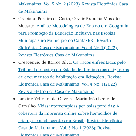
Makunaima: Vol. 5 No. 2 (2023): Revista Eletrônica Casa
de Makunaima
Gracione Pereira da Costa, Osvair Brandão Mussato
Mussato,
Análise Metodológica de Ensino em Geografia
para Promoção da Educação Inclusiva nas Escolas
Municipais no Município do Cantá-RR
,
Revista
Eletrônica Casa de Makunaima: Vol. 4 No. 1 (2022):
Revista Eletrônica Casa de Makunaima
Crescencio de Barros Silva,
Os riscos enfrentados pelo
Tribunal de Justiça do Estado de Roraima nas exigências
de documentos de habilitação em licitações
,
Revista
Eletrônica Casa de Makunaima: Vol. 4 No. 1 (2022):
Revista Eletrônica Casa de Makunaima
Janaine Voltolini de Oliveira, Maria João Leote de
Carvalho,
Vidas interrompidas por balas perdidas: A
cobertura da imprensa online sobre homicídios de
crianças e adolescentes no Brasil
,
Revista Eletrônica
Casa de Makunaima: Vol. 5 No. 1 (2023): Revista
Eletrônica Casa de Makunaima