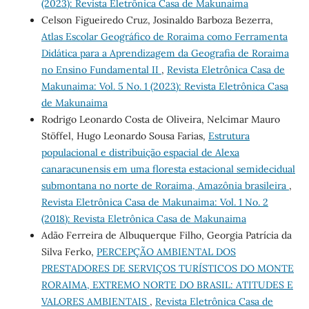
(2023): Revista Eletrônica Casa de Makunaima
Celson Figueiredo Cruz, Josinaldo Barboza Bezerra,
Atlas Escolar Geográfico de Roraima como Ferramenta
Didática para a Aprendizagem da Geografia de Roraima
no Ensino Fundamental II
,
Revista Eletrônica Casa de
Makunaima: Vol. 5 No. 1 (2023): Revista Eletrônica Casa
de Makunaima
Rodrigo Leonardo Costa de Oliveira, Nelcimar Mauro
Stöffel, Hugo Leonardo Sousa Farias,
Estrutura
populacional e distribuição espacial de Alexa
canaracunensis em uma floresta estacional semidecidual
submontana no norte de Roraima, Amazônia brasileira
,
Revista Eletrônica Casa de Makunaima: Vol. 1 No. 2
(2018): Revista Eletrônica Casa de Makunaima
Adão Ferreira de Albuquerque Filho, Georgia Patrícia da
Silva Ferko,
PERCEPÇÃO AMBIENTAL DOS
PRESTADORES DE SERVIÇOS TURÍSTICOS DO MONTE
RORAIMA, EXTREMO NORTE DO BRASIL: ATITUDES E
VALORES AMBIENTAIS
,
Revista Eletrônica Casa de