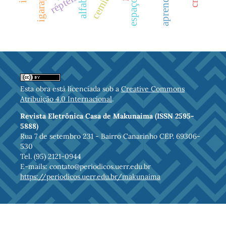
répteis
Esta obra está licenciada sob a
Creative Commons
Atribuição 4.0 Internacional
.
Revista Eletrônica Casa de Makunaima (ISSN 2595-
5888)
Rua 7 de setembro 231 - Bairro Canarinho CEP. 69306-
530
Tel. (95) 2121-0944
E-mails: contato@periodicos.uerr.edu.br
https://periodicos.uerr.edu.br/makunaima