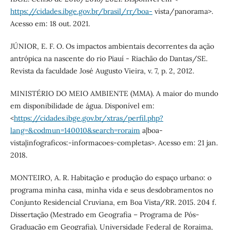
https://cidades.ibge.gov.br/brasil/rr/boa-
vista/panorama>.
Acesso em: 18 out. 2021.
JÚNIOR, E. F. O. Os impactos ambientais decorrentes da ação
antrópica na nascente do rio Piauí - Riachão do Dantas/SE.
Revista da faculdade José Augusto Vieira, v. 7, p. 2, 2012.
MINISTÉRIO DO MEIO AMBIENTE (MMA). A maior do mundo
em disponibilidade de água. Disponível em:
<
https://cidades.ibge.gov.br/xtras/perfil.php?
lang=&codmun=140010&search=roraim
a|boa-
vista|infograficos:-informacoes-completas>. Acesso em: 21 jan.
2018.
MONTEIRO, A. R. Habitação e produção do espaço urbano: o
programa minha casa, minha vida e seus desdobramentos no
Conjunto Residencial Cruviana, em Boa Vista/RR. 2015. 204 f.
Dissertação (Mestrado em Geografia – Programa de Pós-
Graduação em Geografia), Universidade Federal de Roraima,