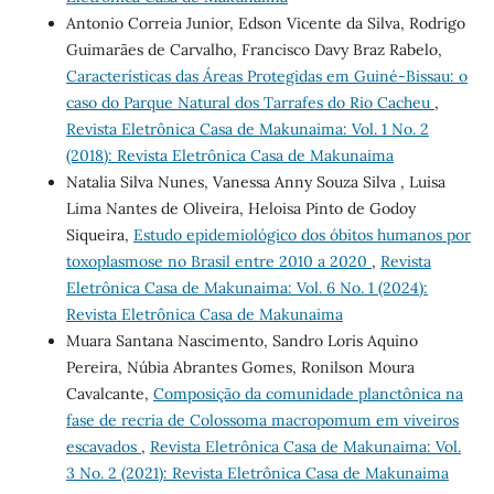
Antonio Correia Junior, Edson Vicente da Silva, Rodrigo
Guimarães de Carvalho, Francisco Davy Braz Rabelo,
Características das Áreas Protegidas em Guiné-Bissau: o
caso do Parque Natural dos Tarrafes do Rio Cacheu
,
Revista Eletrônica Casa de Makunaima: Vol. 1 No. 2
(2018): Revista Eletrônica Casa de Makunaima
Natalia Silva Nunes, Vanessa Anny Souza Silva , Luisa
Lima Nantes de Oliveira, Heloisa Pinto de Godoy
Siqueira,
Estudo epidemiológico dos óbitos humanos por
toxoplasmose no Brasil entre 2010 a 2020
,
Revista
Eletrônica Casa de Makunaima: Vol. 6 No. 1 (2024):
Revista Eletrônica Casa de Makunaima
Muara Santana Nascimento, Sandro Loris Aquino
Pereira, Núbia Abrantes Gomes, Ronilson Moura
Cavalcante,
Composição da comunidade planctônica na
fase de recria de Colossoma macropomum em viveiros
escavados
,
Revista Eletrônica Casa de Makunaima: Vol.
3 No. 2 (2021): Revista Eletrônica Casa de Makunaima