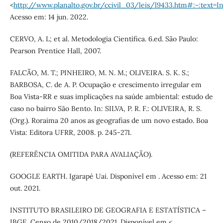
<
http://www.planalto.gov.br/ccivil_03/leis/l9433.htm#:~:
Acesso em: 14 jun. 2022.
CERVO, A. L; et al. Metodologia Científica. 6.ed. São Paulo:
Pearson Prentice Hall, 2007.
FALCÃO, M. T.; PINHEIRO, M. N. M.; OLIVEIRA. S. K. S.;
BARBOSA, C. de A. P. Ocupação e crescimento irregular em
Boa Vista-RR e suas implicações na saúde ambiental: estudo de
caso no bairro São Bento. In: SILVA, P. R. F.: OLIVEIRA, R. S.
(Org.). Roraima 20 anos as geografias de um novo estado. Boa
Vista: Editora UFRR, 2008. p. 245-271.
(REFERÊNCIA OMITIDA PARA AVALIAÇÃO).
GOOGLE EARTH. Igarapé Uai. Disponível em . Acesso em: 21
out. 2021.
INSTITUTO BRASILEIRO DE GEOGRAFIA E ESTATÍSTICA –
IBGE. Censo de 2010/2018/2021. Disponível em <