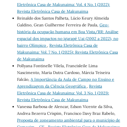
Eletrônica Casa de Makunaima: Vol. 4 No. 1 (2022):
Revista Eletrônica Casa de Makunaima
Reinaldo dos Santos Palheta, Lúcio Keury Almeida
Galdino, Gean Guilherme Ferreira de Paula,
Geo-
história da ocupação humana em Boa Vista/RR: Análise
espacial dos impactos no igarapé Uai (2002 a 2022), no
bairro Olímpico
,
Revista Eletrônica Casa de
Makunaima: Vol. 7 No. 1 (2025): Revista Eletrônica Casa
de Makunaima
Pollyana Fontinelle Vilela, Francisleile Lima
Nascimento, Maria Dutra Cardoso, Márcia Teixeira
Falcão,
A Importância da Aula de Campo no Ensino e
Aprendizagem da Ciência Geográfica
,
Revista
Eletrônica Casa de Makunaima: Vol. 3 No. 1 (2021):
Revista Eletrônica Casa de Makunaima
Vanessa Barbosa de Alencar, Edson Vicente da Silva,
Andrea Bezerra Crispim, Francisco Davy Braz Rabelo,
Proposta de zoneamento ambiental para o município de