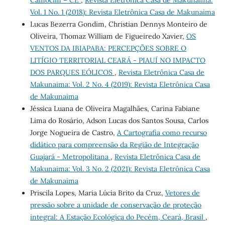
Camocim – CE
,
Revista Eletrônica Casa de Makunaima:
Vol. 1 No. 1 (2018): Revista Eletrônica Casa de Makunaima
Lucas Bezerra Gondim, Christian Dennys Monteiro de
Oliveira, Thomaz William de Figueiredo Xavier,
OS
VENTOS DA IBIAPABA: PERCEPÇÕES SOBRE O
LITÍGIO TERRITORIAL CEARÁ - PIAUÍ NO IMPACTO
DOS PARQUES EÓLICOS
,
Revista Eletrônica Casa de
Makunaima: Vol. 2 No. 4 (2019): Revista Eletrônica Casa
de Makunaima
Jéssica Luana de Oliveira Magalhães, Carina Fabiane
Lima do Rosário, Adson Lucas dos Santos Sousa, Carlos
Jorge Nogueira de Castro,
A Cartografia como recurso
didático para compreensão da Região de Integração
Guajará - Metropolitana
,
Revista Eletrônica Casa de
Makunaima: Vol. 3 No. 2 (2021): Revista Eletrônica Casa
de Makunaima
Priscila Lopes, Maria Lúcia Brito da Cruz,
Vetores de
pressão sobre a unidade de conservação de proteção
integral: A Estação Ecológica do Pecém, Ceará, Brasil
,