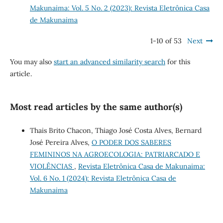
Makunaima: Vol. 5 No. 2 (2023): Revista Eletrônica Casa
de Makunaima
1-10 of 53
Next
You may also
start an advanced similarity search
for this
article.
Most read articles by the same author(s)
Thais Brito Chacon, Thiago José Costa Alves, Bernard
José Pereira Alves,
O PODER DOS SABERES
FEMININOS NA AGROECOLOGIA: PATRIARCADO E
VIOLÊNCIAS
,
Revista Eletrônica Casa de Makunaima:
Vol. 6 No. 1 (2024): Revista Eletrônica Casa de
Makunaima