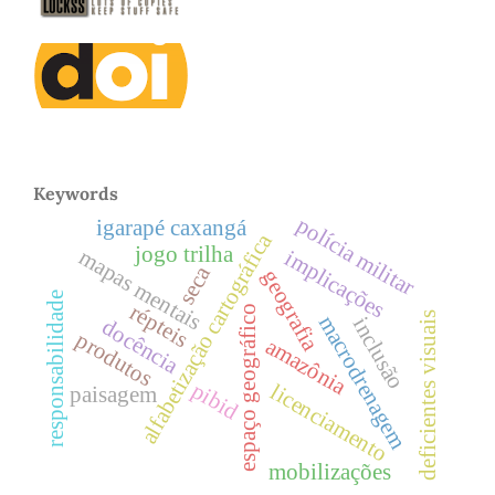
Keywords
polícia militar
igarapé caxangá
alfabetização cartográfica
jogo trilha
mapas mentais
implicações
seca
geografia
responsabilidade
répteis
espaço geográfico
deficientes visuais
macrodrenagem
inclusão
docência
produtos
amazônia
pibid
licenciamento
paisagem
mobilizações