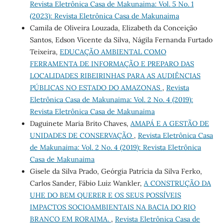
Revista Eletrônica Casa de Makunaima: Vol. 5 No. 1
(2023): Revista Eletrônica Casa de Makunaima
Camila de Oliveira Louzada, Elizabeth da Conceição
Santos, Edson Vicente da Silva, Nágila Fernanda Furtado
Teixeira,
EDUCAÇÃO AMBIENTAL COMO
FERRAMENTA DE INFORMAÇÃO E PREPARO DAS
LOCALIDADES RIBEIRINHAS PARA AS AUDIÊNCIAS
PÚBLICAS NO ESTADO DO AMAZONAS
,
Revista
Eletrônica Casa de Makunaima: Vol. 2 No. 4 (2019):
Revista Eletrônica Casa de Makunaima
Daguinete Maria Brito Chaves,
AMAPÁ E A GESTÃO DE
UNIDADES DE CONSERVAÇÃO
,
Revista Eletrônica Casa
de Makunaima: Vol. 2 No. 4 (2019): Revista Eletrônica
Casa de Makunaima
Gisele da Silva Prado, Geórgia Patrícia da Silva Ferko,
Carlos Sander, Fábio Luiz Wankler,
A CONSTRUÇÃO DA
UHE DO BEM QUERER E OS SEUS POSSÍVEIS
IMPACTOS SOCIOAMBIENTAIS NA BACIA DO RIO
BRANCO EM RORAIMA.
,
Revista Eletrônica Casa de