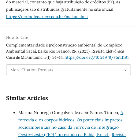
do material, contanto que haja atribuição de créditos (BY). As
publicaçãos são distribuídas gratuitamente no site oficial:
https://periodicos.uerr.edu.br/makunaima
.
How to Cite
Complementaridade e (re)construção ambiental do Complexo
Ambiental Sacaí, Baixo Rio Branco, RR. (2023).
Revista Eletrônica
Casa de Makunaima
,
5
(1), 34-44.
https://doi.org/10.24979/v5i1.1191
More Citation Formats
Similar Articles
Marina Nóbrega Gonçalves, Moacir Santos Tinoco,
A
ferrovia e os corpos hídricos: Os potenciais impactos
socioambientais no caso da Ferrovia de Integração
Oeste-Leste (FIOL) no estado da Bahia, Brasil
,
Revista