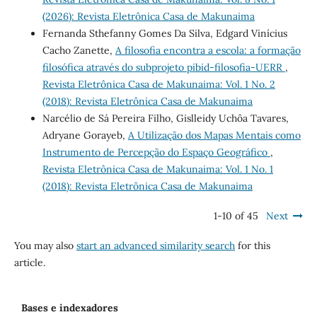
(2026): Revista Eletrônica Casa de Makunaima
Fernanda Sthefanny Gomes Da Silva, Edgard Vinícius
Cacho Zanette,
A filosofia encontra a escola: a formação
filosófica através do subprojeto pibid-filosofia-UERR
,
Revista Eletrônica Casa de Makunaima: Vol. 1 No. 2
(2018): Revista Eletrônica Casa de Makunaima
Narcélio de Sá Pereira Filho, Gislleidy Uchôa Tavares,
Adryane Gorayeb,
A Utilização dos Mapas Mentais como
Instrumento de Percepção do Espaço Geográfico
,
Revista Eletrônica Casa de Makunaima: Vol. 1 No. 1
(2018): Revista Eletrônica Casa de Makunaima
1-10 of 45
Next
You may also
start an advanced similarity search
for this
article.
Bases e indexadores