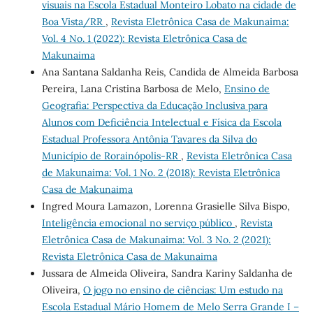
visuais na Escola Estadual Monteiro Lobato na cidade de
Boa Vista/RR
,
Revista Eletrônica Casa de Makunaima:
Vol. 4 No. 1 (2022): Revista Eletrônica Casa de
Makunaima
Ana Santana Saldanha Reis, Candida de Almeida Barbosa
Pereira, Lana Cristina Barbosa de Melo,
Ensino de
Geografia: Perspectiva da Educação Inclusiva para
Alunos com Deficiência Intelectual e Física da Escola
Estadual Professora Antônia Tavares da Silva do
Município de Rorainópolis-RR
,
Revista Eletrônica Casa
de Makunaima: Vol. 1 No. 2 (2018): Revista Eletrônica
Casa de Makunaima
Ingred Moura Lamazon, Lorenna Grasielle Silva Bispo,
Inteligência emocional no serviço público
,
Revista
Eletrônica Casa de Makunaima: Vol. 3 No. 2 (2021):
Revista Eletrônica Casa de Makunaima
Jussara de Almeida Oliveira, Sandra Kariny Saldanha de
Oliveira,
O jogo no ensino de ciências: Um estudo na
Escola Estadual Mário Homem de Melo Serra Grande I –