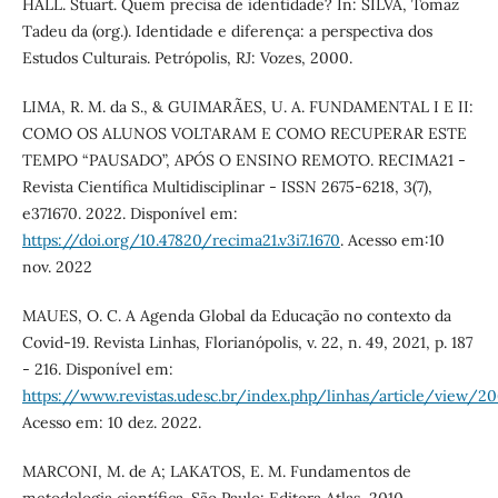
HALL. Stuart. Quem precisa de identidade? In: SILVA, Tomaz
Tadeu da (org.). Identidade e diferença: a perspectiva dos
Estudos Culturais. Petrópolis, RJ: Vozes, 2000.
LIMA, R. M. da S., & GUIMARÃES, U. A. FUNDAMENTAL I E II:
COMO OS ALUNOS VOLTARAM E COMO RECUPERAR ESTE
TEMPO “PAUSADO”, APÓS O ENSINO REMOTO. RECIMA21 -
Revista Científica Multidisciplinar - ISSN 2675-6218, 3(7),
e371670. 2022. Disponível em:
https://doi.org/10.47820/recima21.v3i7.1670
. Acesso em:10
nov. 2022
MAUES, O. C. A Agenda Global da Educação no contexto da
Covid-19. Revista Linhas, Florianópolis, v. 22, n. 49, 2021, p. 187
- 216. Disponível em:
https://www.revistas.udesc.br/index.php/linhas/article/view/2
Acesso em: 10 dez. 2022.
MARCONI, M. de A; LAKATOS, E. M. Fundamentos de