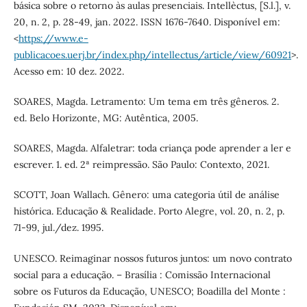
básica sobre o retorno às aulas presenciais. Intellèctus, [S.l.], v.
20, n. 2, p. 28-49, jan. 2022. ISSN 1676-7640. Disponível em:
<
https://www.e-
publicacoes.uerj.br/index.php/intellectus/article/view/60921
>.
Acesso em: 10 dez. 2022.
SOARES, Magda. Letramento: Um tema em três gêneros. 2.
ed. Belo Horizonte, MG: Autêntica, 2005.
SOARES, Magda. Alfaletrar: toda criança pode aprender a ler e
escrever. 1. ed. 2ª reimpressão. São Paulo: Contexto, 2021.
SCOTT, Joan Wallach. Gênero: uma categoria útil de análise
histórica. Educação & Realidade. Porto Alegre, vol. 20, n. 2, p.
71-99, jul./dez. 1995.
UNESCO. Reimaginar nossos futuros juntos: um novo contrato
social para a educação. – Brasília : Comissão Internacional
sobre os Futuros da Educação, UNESCO; Boadilla del Monte :