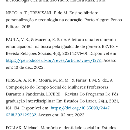
metodologia científica. São Paulo: Editora Atlas, 2010.
NETO, A. T.; TREVISANI, F. de M. Ensino híbrido:
personalização e tecnologia na educação. Porto Alegre: Penso
Editora, 2015.
PAULA, V. S., & Macedo, R. S. de. A leitura uma ferramenta
emancipadora: na busca pela igualdade de gênero. REVES -
Revista Relações Sociais, 4(3), 2021 12771–01. Disponível em:
https://periodicos.ufv.br/reves/article/view/12771
. Acesso
em: 10 de dez. 2022.
PESSOA, A. R. R., Moura, M. M. M., & Farias, I. M. S. de.. A
Composição do Tempo Social de Mulheres Professoras
Durante a Pandemia. LICERE - Revista Do Programa De Pós-
graduação Interdisciplinar Em Estudos Do Lazer, 24(1), 2021,
161–194. Disponível em:
https://doi.org/10.35699/2447-
6218.2021.29532
. Acesso em: 02 out. 2022.
POLLAK, Michael. Memória e identidade social In: Estudos