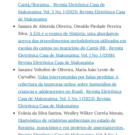
Cantá/Roraima.
,
Revista Eletrônica Casa de
Makunaima: Vol. 3 No. 1 (2021): Revista Eletrônica Casa
de Makunaima
Jussara de Almeida Oliveira, Osvaldo Piedade Pereira
Silva,
A EJA e o ensino de História: uma abordagem
acerca dos procedimentos metodologicos utilizados em
escolas do campo no munícipio do Cantá-RR
,
Revista
Eletrônica Casa de Makunaima: Vol. 1 No. 1 (2018):
Revista Eletrônica Casa de Makunaima
Janaine Voltolini de Oliveira, Maria João Leote de
Carvalho,
Vidas interrompidas por balas perdidas: A
cobertura da imprensa online sobre homicídios de
crianças e adolescentes no Brasil
,
Revista Eletrônica
Casa de Makunaima: Vol. 5 No. 1 (2023): Revista
Eletrônica Casa de Makunaima
Evânia da Silva Santos, Weslley Wilker Corrêa Morais,
Diagnóstico de relatórios ambientais no estado de
Roraima, municípios e em projetos de assentamentos
,
Revista Eletrônica Casa de Makunaima: Vol. 8 No. 1