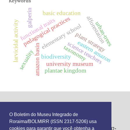
Keywords
galperin
basic education
afforestation
pedagogical practices
functional traits
larvicidal activity
urban-trees
elementary school
plant strategy
eastern amazon
science teachers
amazon basin
taxonomy
sexuality
biodiversity
university museum
plantae kingdom
This work is licensed under the
Creative Commons
O Boletim do Museu Integrado de
Atribuição 4.0 Internacional
.
Roraima/BOLMIRR (ISSN 2317-5206) usa
cookies para garantir que você obtenha a
Boletim do Museu Integrado de Roraima - ISSN 2317-