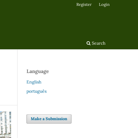
Register
Login
Search
Language
English
português
Make a Submission