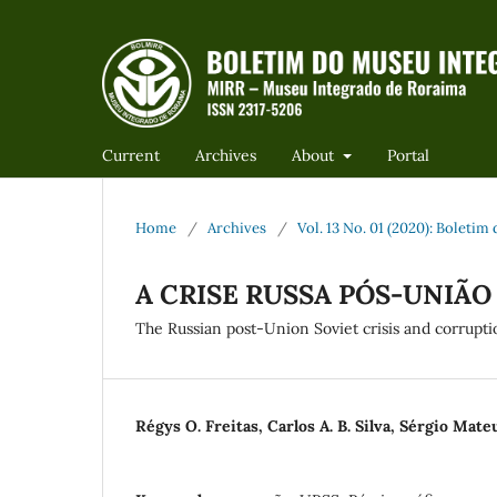
Current
Archives
About
Portal
Home
/
Archives
/
Vol. 13 No. 01 (2020): Boleti
A CRISE RUSSA PÓS-UNIÃO
The Russian post-Union Soviet crisis and corrupti
Régys O. Freitas, Carlos A. B. Silva, Sérgio Mate