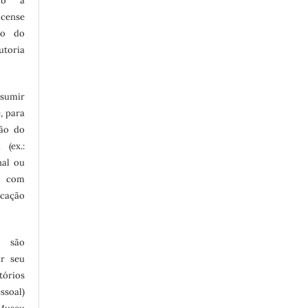
sob a
cense
to do
utoria
ssumir
, para
são do
 (ex.:
nal ou
 com
icação
e são
ir seu
tórios
ssoal)