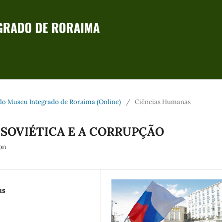
m do Museu Integrado de Roraima (Online)
/
Ciências Humanas
 SOVIÉTICA E A CORRUPÇÃO
on
us