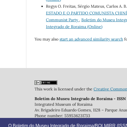
Regys O. Freitas, Sérgio Mateus, Carlos A. B.
ESTADO E O PARTIDO COMUNISTA CHINÊS: E
Communist Party
,
Boletim do Museu Integr
Integrado de Roraima (Online)
You may also
start an advanced similarity search
fo
This work is licensed under the
Creative Commons 
Boletim do Museu Integrado de Roraima - ISSN
Integrated Museum of Roraima
Av. Brigadeiro Eduardo Gomes, 1128 – Parque Anau
Phone number: 559536231733
E-mail: bolmirr@gmail.com
O Boletim do Museu Integrado de Roraima/BOLMIRR (ISSN 
https://periodicos.uerr.edu.br/index.php/bolmirr