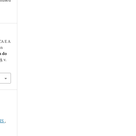
 Museu
A E A
on
m do
)
, v.
IS
,