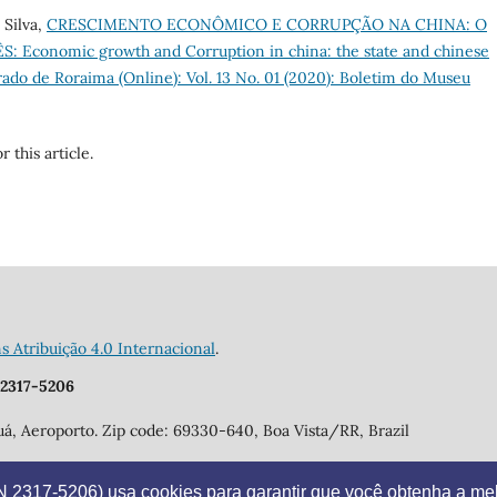
 Silva,
CRESCIMENTO ECONÔMICO E CORRUPÇÃO NA CHINA: O
conomic growth and Corruption in china: the state and chinese
ado de Roraima (Online): Vol. 13 No. 01 (2020): Boletim do Museu
r this article.
Atribuição 4.0 Internacional
.
 2317-5206
á, Aeroporto. Zip code: 69330-640, Boa Vista/RR, Brazil
2317-5206) usa cookies para garantir que você obtenha a mel