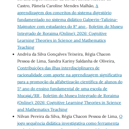
Castro, Pâmela Caroline Mendes Malhão,
A
aprendizagem dos conceitos do sistema digestório
fundamentado no sistema didático Galperin-Talízina-
Majmutov com estudantes do 8º ano
,
Boletim do Museu
Integrado de Roraima (Online): 2026: Cognitive
Learning Theories in Science and Mathematics
Teaching
Andréa da Silva Gonçalves Teixeira, Régia Chacon
Pessoa de Lima, Sandra Kariny Saldanha de Oliveira,
Contribuições das ilhas interdisciplinares de
racionalidade com aporte na aprendizagem significativa
para a promoção da alfabetização científica de alunos do
5º ano do ensino fundamental de uma escola de
Mucajaí/RR
,
Boletim do Museu Integrado de Roraima
(Online): 2026: Cognitive Learning Theories in Science
and Mathematics Teaching
Nilvan Pereira da Silva, Régia Chacon Pessoa de Lima,
O
jogo sequência didática investigativa como ferramenta