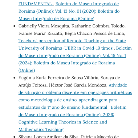
FUNDAMENTAL
,
Boletim do Museu Integrado de
Roraima (Online): Vol. 13 No. 01 (2020): Boletim do
Museu Integrado de Roraima (Online)
Gabrielly Vieira Mesquita, Katharine Coimbra Toledo,
Ivanise Maria' Rizzatti, Régia Chacon Pessoa de Lima,
Teachers' perception of Remote Teaching at the State
University of Roraima-UERR in Covid-19 times
,
Boletim
do Museu Integrado de Roraima (Online): Vol. 16 No. 1
(2024): Boletim do Museu Integrado de Roraima
(Online)
Eugênia Karla Ferreira de Sousa Villória, Soraya de
Araújo Feitosa, Héctor José García Mendoza,
Atividade
de situação problema discente em operações aritméticas
como metodologia de ensino-aprendizagem para
estudantes de 1° ano do ensino fundamental
,
Boletim
do Museu Integrado de Roraima (Online): 2026:
Cognitive Learning Theories in Science and
Mathematics Teaching
Silvana Lopes Amilcar da Silva, Patrícia Macedo de