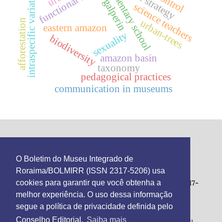
elementary school
functional traits
plant strategy
intraspecific variation
galperin
science teachers
afforestation
urban-trees
eastern amazon
sexuality
biodiversity
amazon basin
taxonomy
pedagogical practices
communication in museums
This work is licensed under the
Creative Commons
O Boletim do Museu Integrado de
Atribuição 4.0 Internacional
.
Roraima/BOLMIRR (ISSN 2317-5206) usa
Boletim do Museu Integrado de Roraima - ISSN 2317-
cookies para garantir que você obtenha a
5206
melhor experiência. O uso dessa informação
Integrated Museum of Roraima
segue a política de privacidade definida pelo
Av. Brigadeiro Eduardo Gomes, 1128 – Parque Anauá,
Conselho Editorial.
Saiba mais