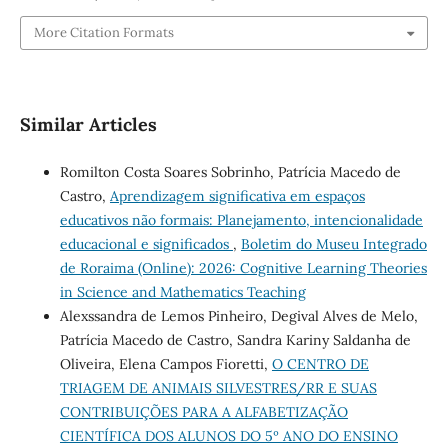
More Citation Formats
Similar Articles
Romilton Costa Soares Sobrinho, Patrícia Macedo de
Castro,
Aprendizagem significativa em espaços
educativos não formais: Planejamento, intencionalidade
educacional e significados
,
Boletim do Museu Integrado
de Roraima (Online): 2026: Cognitive Learning Theories
in Science and Mathematics Teaching
Alexssandra de Lemos Pinheiro, Degival Alves de Melo,
Patrícia Macedo de Castro, Sandra Kariny Saldanha de
Oliveira, Elena Campos Fioretti,
O CENTRO DE
TRIAGEM DE ANIMAIS SILVESTRES/RR E SUAS
CONTRIBUIÇÕES PARA A ALFABETIZAÇÃO
CIENTÍFICA DOS ALUNOS DO 5º ANO DO ENSINO