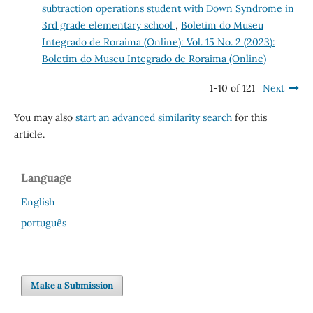
subtraction operations student with Down Syndrome in
3rd grade elementary school
,
Boletim do Museu
Integrado de Roraima (Online): Vol. 15 No. 2 (2023):
Boletim do Museu Integrado de Roraima (Online)
1-10 of 121
Next
You may also
start an advanced similarity search
for this
article.
Language
English
português
Make a Submission