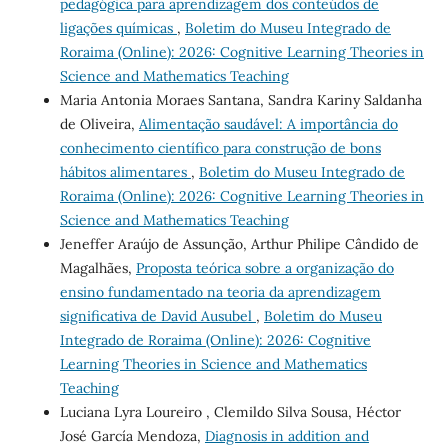
pedagógica para aprendizagem dos conteúdos de
ligações químicas
,
Boletim do Museu Integrado de
Roraima (Online): 2026: Cognitive Learning Theories in
Science and Mathematics Teaching
Maria Antonia Moraes Santana, Sandra Kariny Saldanha
de Oliveira,
Alimentação saudável: A importância do
conhecimento científico para construção de bons
hábitos alimentares
,
Boletim do Museu Integrado de
Roraima (Online): 2026: Cognitive Learning Theories in
Science and Mathematics Teaching
Jeneffer Araújo de Assunção, Arthur Philipe Cândido de
Magalhães,
Proposta teórica sobre a organização do
ensino fundamentado na teoria da aprendizagem
significativa de David Ausubel
,
Boletim do Museu
Integrado de Roraima (Online): 2026: Cognitive
Learning Theories in Science and Mathematics
Teaching
Luciana Lyra Loureiro , Clemildo Silva Sousa, Héctor
José García Mendoza,
Diagnosis in addition and