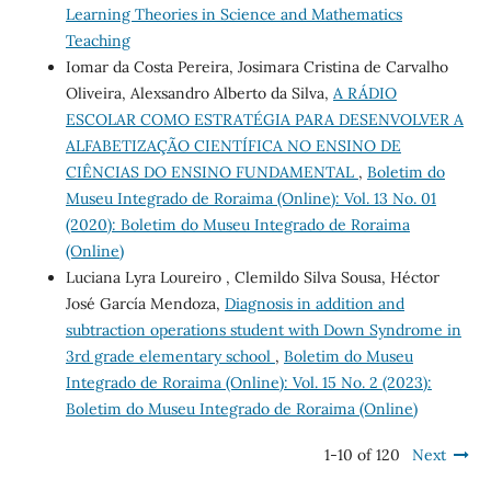
Learning Theories in Science and Mathematics
Teaching
Iomar da Costa Pereira, Josimara Cristina de Carvalho
Oliveira, Alexsandro Alberto da Silva,
A RÁDIO
ESCOLAR COMO ESTRATÉGIA PARA DESENVOLVER A
ALFABETIZAÇÃO CIENTÍFICA NO ENSINO DE
CIÊNCIAS DO ENSINO FUNDAMENTAL
,
Boletim do
Museu Integrado de Roraima (Online): Vol. 13 No. 01
(2020): Boletim do Museu Integrado de Roraima
(Online)
Luciana Lyra Loureiro , Clemildo Silva Sousa, Héctor
José García Mendoza,
Diagnosis in addition and
subtraction operations student with Down Syndrome in
3rd grade elementary school
,
Boletim do Museu
Integrado de Roraima (Online): Vol. 15 No. 2 (2023):
Boletim do Museu Integrado de Roraima (Online)
1-10 of 120
Next