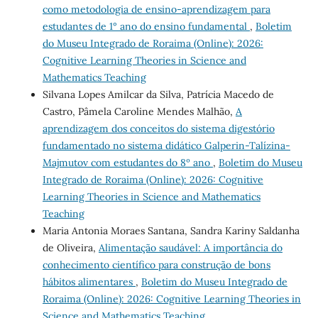
como metodologia de ensino-aprendizagem para
estudantes de 1° ano do ensino fundamental
,
Boletim
do Museu Integrado de Roraima (Online): 2026:
Cognitive Learning Theories in Science and
Mathematics Teaching
Silvana Lopes Amilcar da Silva, Patrícia Macedo de
Castro, Pâmela Caroline Mendes Malhão,
A
aprendizagem dos conceitos do sistema digestório
fundamentado no sistema didático Galperin-Talízina-
Majmutov com estudantes do 8º ano
,
Boletim do Museu
Integrado de Roraima (Online): 2026: Cognitive
Learning Theories in Science and Mathematics
Teaching
Maria Antonia Moraes Santana, Sandra Kariny Saldanha
de Oliveira,
Alimentação saudável: A importância do
conhecimento científico para construção de bons
hábitos alimentares
,
Boletim do Museu Integrado de
Roraima (Online): 2026: Cognitive Learning Theories in
Science and Mathematics Teaching