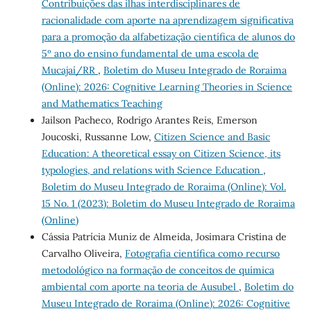
Contribuições das ilhas interdisciplinares de
racionalidade com aporte na aprendizagem significativa
para a promoção da alfabetização científica de alunos do
5º ano do ensino fundamental de uma escola de
Mucajaí/RR
,
Boletim do Museu Integrado de Roraima
(Online): 2026: Cognitive Learning Theories in Science
and Mathematics Teaching
Jailson Pacheco, Rodrigo Arantes Reis, Emerson
Joucoski, Russanne Low,
Citizen Science and Basic
Education: A theoretical essay on Citizen Science, its
typologies, and relations with Science Education
,
Boletim do Museu Integrado de Roraima (Online): Vol.
15 No. 1 (2023): Boletim do Museu Integrado de Roraima
(Online)
Cássia Patrícia Muniz de Almeida, Josimara Cristina de
Carvalho Oliveira,
Fotografia científica como recurso
metodológico na formação de conceitos de química
ambiental com aporte na teoria de Ausubel
,
Boletim do
Museu Integrado de Roraima (Online): 2026: Cognitive