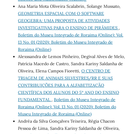
Ana Maria Mota Oliveira Scalabrin, Solange Mussato,
GEOMETRIA ESPACIAL COM O SOFTWARE
GEOGEBRA: UMA PROPOSTA DE ATIVIDADES
INVESTIGATIVAS PARA O ENSINO DE PIRÂMIDES
,
Boletim do Museu Integrado de Roraima (Online): Vol.
13 No. 01 (2020): Boletim do Museu Integrado de
Roraima (Online)
Alexssandra de Lemos Pinheiro, Degival Alves de Melo,
Patrícia Macedo de Castro, Sandra Kariny Saldanha de
Oliveira, Elena Campos Fioretti,
O CENTRO DE
TRIAGEM DE ANIMAIS SILVESTRES/RR E SUAS
CONTRIBUIÇÕES PARA A ALFABETIZAÇÃO
CIENTÍFICA DOS ALUNOS DO 5º ANO DO ENSINO
FUNDAMENTAL
,
Boletim do Museu Integrado de
Roraima (Online): Vol. 13 No. 01 (2020): Boletim do
Museu Integrado de Roraima (Online)
Andréa da Silva Gonçalves Teixeira, Régia Chacon
Pessoa de Lima, Sandra Kariny Saldanha de Oliveira,