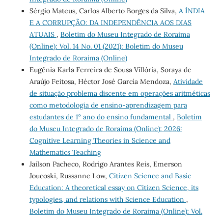
Sérgio Mateus, Carlos Alberto Borges da Silva,
A ÍNDIA
E A CORRUPÇÃO: DA INDEPENDÊNCIA AOS DIAS
ATUAIS
,
Boletim do Museu Integrado de Roraima
(Online): Vol. 14 No. 01 (2021): Boletim do Museu
Integrado de Roraima (Online)
Eugênia Karla Ferreira de Sousa Villória, Soraya de
Araújo Feitosa, Héctor José García Mendoza,
Atividade
de situação problema discente em operações aritméticas
como metodologia de ensino-aprendizagem para
estudantes de 1° ano do ensino fundamental
,
Boletim
do Museu Integrado de Roraima (Online): 2026:
Cognitive Learning Theories in Science and
Mathematics Teaching
Jailson Pacheco, Rodrigo Arantes Reis, Emerson
Joucoski, Russanne Low,
Citizen Science and Basic
Education: A theoretical essay on Citizen Science, its
typologies, and relations with Science Education
,
Boletim do Museu Integrado de Roraima (Online): Vol.