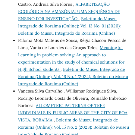
Castro, Andreia Silva Flores ,
ALFABETIZAÇÃO
ECOLÓGICA NA AMAZÔNIA: UMA SEQUÊNCIA DE
ENSINO POR INVESTIGAÇÃO
,
Boletim do Museu
Integrado de Roraima (Online): Vol. 13 No. 01 (2020):
Boletim do Museu Integrado de Roraima (Online)
Paloma Mota Mateus de Sousa, Régia Chacon Pessoa de
Lima, Vania de Lourdes das Graças Teles,
Meaningful
Learning in problem solving: An approach to
experimentation in the study of chemical solutions for
High School students
,
Boletim do Museu Integrado de
Roraima (Online): Vol. 16 No. 1 (2024): Boletim do Museu
Integrado de Roraima (Online)
Vanessa Silva Carvalho , Williamar Rodrigues Silva,
Rodrigo Leonardo Costa de Oliveira, Reinaldo Imbrózio
Barbosa,
ALLOMETRIC PATTERNS OF TREE
INDIVIDUALS IN PUBLIC AREAS OF THE CITY OF BOA
VISTA, RORAIMA
,
Boletim do Museu Integrado de
Roraima (Online): Vol. 15 No. 2 (2023): Boletim do Museu
Integrado de Roraima (Online)