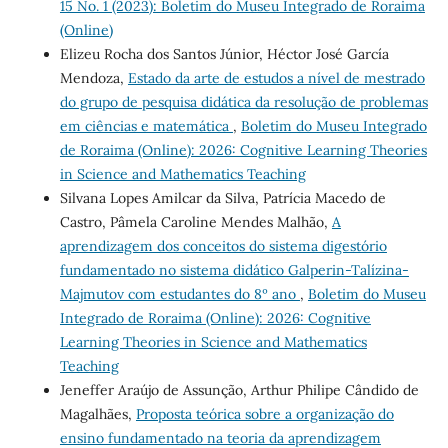
15 No. 1 (2023): Boletim do Museu Integrado de Roraima
(Online)
Elizeu Rocha dos Santos Júnior, Héctor José García
Mendoza,
Estado da arte de estudos a nível de mestrado
do grupo de pesquisa didática da resolução de problemas
em ciências e matemática
,
Boletim do Museu Integrado
de Roraima (Online): 2026: Cognitive Learning Theories
in Science and Mathematics Teaching
Silvana Lopes Amilcar da Silva, Patrícia Macedo de
Castro, Pâmela Caroline Mendes Malhão,
A
aprendizagem dos conceitos do sistema digestório
fundamentado no sistema didático Galperin-Talízina-
Majmutov com estudantes do 8º ano
,
Boletim do Museu
Integrado de Roraima (Online): 2026: Cognitive
Learning Theories in Science and Mathematics
Teaching
Jeneffer Araújo de Assunção, Arthur Philipe Cândido de
Magalhães,
Proposta teórica sobre a organização do
ensino fundamentado na teoria da aprendizagem