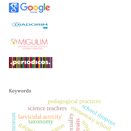
Keywords
pedagogical practices
school dropout
elementary school
science teachers
sexuality
larvicidal activity
taxonomy
galperin