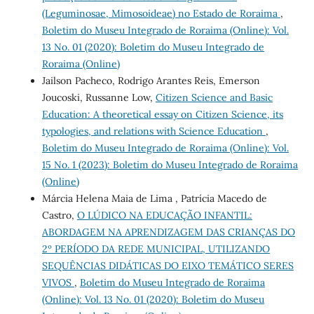
(Leguminosae, Mimosoideae) no Estado de Roraima
,
Boletim do Museu Integrado de Roraima (Online): Vol.
13 No. 01 (2020): Boletim do Museu Integrado de
Roraima (Online)
Jailson Pacheco, Rodrigo Arantes Reis, Emerson
Joucoski, Russanne Low,
Citizen Science and Basic
Education: A theoretical essay on Citizen Science, its
typologies, and relations with Science Education
,
Boletim do Museu Integrado de Roraima (Online): Vol.
15 No. 1 (2023): Boletim do Museu Integrado de Roraima
(Online)
Márcia Helena Maia de Lima , Patrícia Macedo de
Castro,
O LÚDICO NA EDUCAÇÃO INFANTIL:
ABORDAGEM NA APRENDIZAGEM DAS CRIANÇAS DO
2º PERÍODO DA REDE MUNICIPAL, UTILIZANDO
SEQUÊNCIAS DIDÁTICAS DO EIXO TEMÁTICO SERES
VIVOS
,
Boletim do Museu Integrado de Roraima
(Online): Vol. 13 No. 01 (2020): Boletim do Museu