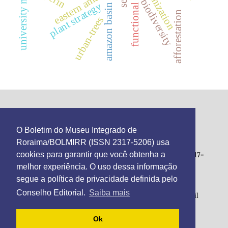
university museum
functional traits
urbanization
eastern amazon
biodiversity
plant strategy
amazon basin
afforestation
urban-trees
This work is licensed under the
Creative Commons
O Boletim do Museu Integrado de
Atribuição 4.0 Internacional
.
Roraima/BOLMIRR (ISSN 2317-5206) usa
Boletim do Museu Integrado de Roraima - ISSN 2317-
cookies para garantir que você obtenha a
5206
melhor experiência. O uso dessa informação
Integrated Museum of Roraima
segue a política de privacidade definida pelo
Av. Brigadeiro Eduardo Gomes, 1128 – Parque Anauá,
Conselho Editorial.
Saiba mais
Aeroporto. Zip code: 69330-640, Boa Vista/RR, Brazil
Phone number: 559536231733
E-mail: bolmirr@gmail.com
Ok
https://periodicos.uerr.edu.br/index.php/bolmirr