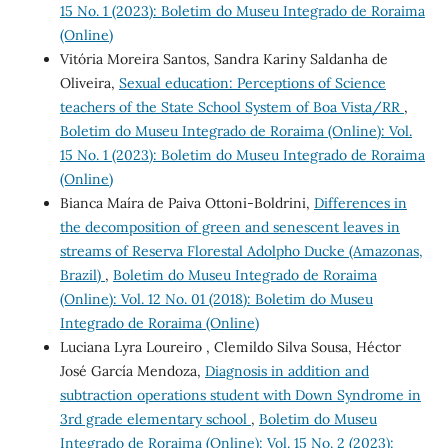
15 No. 1 (2023): Boletim do Museu Integrado de Roraima
(Online)
Vitória Moreira Santos, Sandra Kariny Saldanha de
Oliveira,
Sexual education: Perceptions of Science
teachers of the State School System of Boa Vista/RR
,
Boletim do Museu Integrado de Roraima (Online): Vol.
15 No. 1 (2023): Boletim do Museu Integrado de Roraima
(Online)
Bianca Maíra de Paiva Ottoni-Boldrini,
Differences in
the decomposition of green and senescent leaves in
streams of Reserva Florestal Adolpho Ducke (Amazonas,
Brazil)
,
Boletim do Museu Integrado de Roraima
(Online): Vol. 12 No. 01 (2018): Boletim do Museu
Integrado de Roraima (Online)
Luciana Lyra Loureiro , Clemildo Silva Sousa, Héctor
José García Mendoza,
Diagnosis in addition and
subtraction operations student with Down Syndrome in
3rd grade elementary school
,
Boletim do Museu
Integrado de Roraima (Online): Vol. 15 No. 2 (2023):