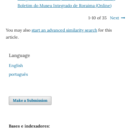
Boletim do Museu Integrado de Roraima (Online)
1-10 of 35
Next
You may also
start an advanced similarity search
for this
article.
Language
English
português
Make a Submission
Bases e indexadores: