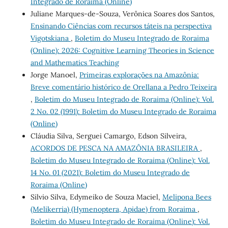
Integrado de Roraima (Online)
Juliane Marques-de-Souza, Verônica Soares dos Santos,
Ensinando Ciências com recursos táteis na perspectiva
Vigotskiana
,
Boletim do Museu Integrado de Roraima
(Online): 2026: Cognitive Learning Theories in Science
and Mathematics Teaching
Jorge Manoel,
Primeiras explorações na Amazônia:
Breve comentário histórico de Orellana a Pedro Teixeira
,
Boletim do Museu Integrado de Roraima (Online): Vol.
2 No. 02 (1991): Boletim do Museu Integrado de Roraima
(Online)
Cláudia Silva, Serguei Camargo, Edson Silveira,
ACORDOS DE PESCA NA AMAZÔNIA BRASILEIRA
,
Boletim do Museu Integrado de Roraima (Online): Vol.
14 No. 01 (2021): Boletim do Museu Integrado de
Roraima (Online)
Silvio Silva, Edymeiko de Souza Maciel,
Melipona Bees
(Melikerria) (Hymenoptera, Apidae) from Roraima
,
Boletim do Museu Integrado de Roraima (Online): Vol.