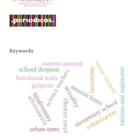
Keywords
vector control
eastern amazon
school dropout
taxonomy
talízina and majmutov
science teachers
functional traits
galperin
amazon basin
sexuality
biodiversity
afforestation
plant strategy
elementary school
urbanization
urban-trees