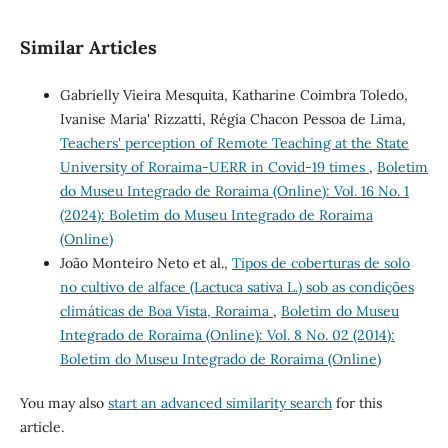
Similar Articles
Gabrielly Vieira Mesquita, Katharine Coimbra Toledo,
Ivanise Maria' Rizzatti, Régia Chacon Pessoa de Lima,
Teachers' perception of Remote Teaching at the State
University of Roraima-UERR in Covid-19 times
,
Boletim
do Museu Integrado de Roraima (Online): Vol. 16 No. 1
(2024): Boletim do Museu Integrado de Roraima
(Online)
João Monteiro Neto et al.,
Tipos de coberturas de solo
no cultivo de alface (Lactuca sativa L.) sob as condições
climáticas de Boa Vista, Roraima
,
Boletim do Museu
Integrado de Roraima (Online): Vol. 8 No. 02 (2014):
Boletim do Museu Integrado de Roraima (Online)
You may also
start an advanced similarity search
for this
article.