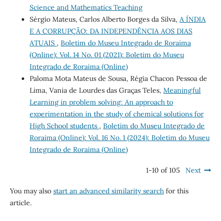
Science and Mathematics Teaching
Sérgio Mateus, Carlos Alberto Borges da Silva,
A ÍNDIA
E A CORRUPÇÃO: DA INDEPENDÊNCIA AOS DIAS
ATUAIS
,
Boletim do Museu Integrado de Roraima
(Online): Vol. 14 No. 01 (2021): Boletim do Museu
Integrado de Roraima (Online)
Paloma Mota Mateus de Sousa, Régia Chacon Pessoa de
Lima, Vania de Lourdes das Graças Teles,
Meaningful
Learning in problem solving: An approach to
experimentation in the study of chemical solutions for
High School students
,
Boletim do Museu Integrado de
Roraima (Online): Vol. 16 No. 1 (2024): Boletim do Museu
Integrado de Roraima (Online)
1-10 of 105
Next
You may also
start an advanced similarity search
for this
article.