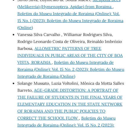
(Melikerria) (Hymenoptera, Apidae) from Roraima
,
Boletim do Museu Integrado de Roraima (Online): Vol.
15 No. 1 (2023): Boletim do Museu Integrado de Roraima
(Online)
Vanessa Silva Carvalho , Williamar Rodrigues Silva,
Rodrigo Leonardo Costa de Oliveira, Reinaldo Imbrózio
Barbosa,
ALLOMETRIC PATTERNS OF TREE
INDIVIDUALS IN PUBLIC AREAS OF THE CITY OF BOA
VISTA, RORAIMA
,
Boletim do Museu Integrado de
Roraima (Online): Vol. 15 No. 2 (2023): Boletim do Museu
Integrado de Roraima (Online)
Solange Mussato, Luzia Voltolini, Mônica da Motta Salles
Barreto,
AGE-GRADE DISTORTION: A PORTRAIT OF
THE FAILURE OF STUDENTS IN THE FINAL YEARS OF
ELEMENTARY EDUCATION IN THE STATE NETWORK
OF RORAIMA AND THE PUBLIC POLICIES TO
CORRECT THE SCHOOL FLOW
,
Boletim do Museu
Integrado de Roraima (Online): Vol. 15 No. 2 (2023):