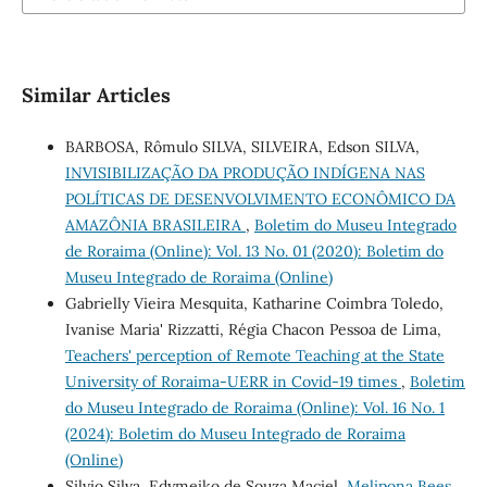
Similar Articles
BARBOSA, Rômulo SILVA, SILVEIRA, Edson SILVA,
INVISIBILIZAÇÃO DA PRODUÇÃO INDÍGENA NAS
POLÍTICAS DE DESENVOLVIMENTO ECONÔMICO DA
AMAZÔNIA BRASILEIRA
,
Boletim do Museu Integrado
de Roraima (Online): Vol. 13 No. 01 (2020): Boletim do
Museu Integrado de Roraima (Online)
Gabrielly Vieira Mesquita, Katharine Coimbra Toledo,
Ivanise Maria' Rizzatti, Régia Chacon Pessoa de Lima,
Teachers' perception of Remote Teaching at the State
University of Roraima-UERR in Covid-19 times
,
Boletim
do Museu Integrado de Roraima (Online): Vol. 16 No. 1
(2024): Boletim do Museu Integrado de Roraima
(Online)
Silvio Silva, Edymeiko de Souza Maciel,
Melipona Bees