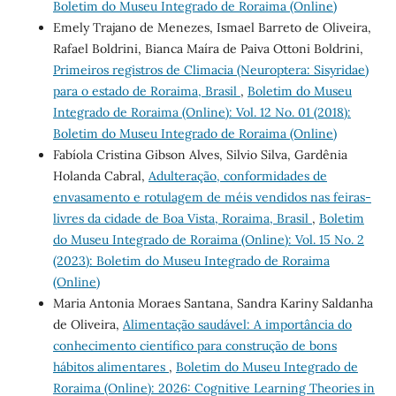
Boletim do Museu Integrado de Roraima (Online)
Emely Trajano de Menezes, Ismael Barreto de Oliveira,
Rafael Boldrini, Bianca Maíra de Paiva Ottoni Boldrini,
Primeiros registros de Climacia (Neuroptera: Sisyridae)
para o estado de Roraima, Brasil
,
Boletim do Museu
Integrado de Roraima (Online): Vol. 12 No. 01 (2018):
Boletim do Museu Integrado de Roraima (Online)
Fabíola Cristina Gibson Alves, Silvio Silva, Gardênia
Holanda Cabral,
Adulteração, conformidades de
envasamento e rotulagem de méis vendidos nas feiras-
livres da cidade de Boa Vista, Roraima, Brasil
,
Boletim
do Museu Integrado de Roraima (Online): Vol. 15 No. 2
(2023): Boletim do Museu Integrado de Roraima
(Online)
Maria Antonia Moraes Santana, Sandra Kariny Saldanha
de Oliveira,
Alimentação saudável: A importância do
conhecimento científico para construção de bons
hábitos alimentares
,
Boletim do Museu Integrado de
Roraima (Online): 2026: Cognitive Learning Theories in