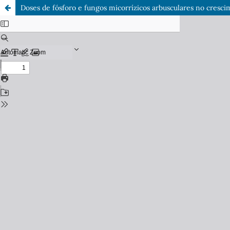
Doses de fósforo e fungos micorrízicos arbusculares no cresc