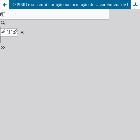
O PIBID e sua contribuição na formação dos acadêmicos de Licenciatura em Química da Universidade Estadual de Roraima