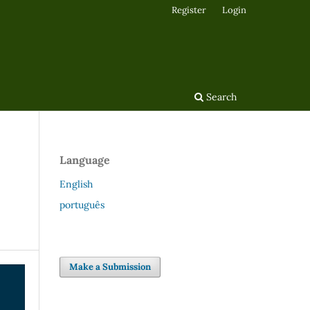
Register
Login
Search
Language
English
português
Make a Submission