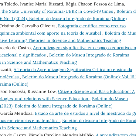
a Toledo, Ivanise Maria' Rizzatti, Régia Chacon Pessoa de Lima,
t the State University of Roraima-UERR in Covid-19 times
,
Boletim d
16 No. 1 (2024): Boletim do Museu Integrado de Roraima (Online)
Cristina de Carvalho Oliveira,
Fotografia científica como recurso
química ambiental com aporte na teoria de Ausubel
,
Boletim do Mu
itive Learning Theories in Science and Mathematics Teaching
Macedo de Castro,
Aprendizagem significativa em espaços educativos 
ucacional e significados
,
Boletim do Museu Integrado de Roraima
es in Science and Mathematics Teaching
zzatti,
A Teoria da Aprendizagem Significativa Crítica no ensino da
omoléculas
,
Boletim do Museu Integrado de Roraima (Online): Vol. 16 
raima (Online)
erson Joucoski, Russanne Low,
Citizen Science and Basic Education: A
pologies, and relations with Science Education
,
Boletim do Museu
1 (2023): Boletim do Museu Integrado de Roraima (Online)
é García Mendoza,
Estado da arte de estudos a nível de mestrado do g
emas em ciências e matemática
,
Boletim do Museu Integrado de Rora
es in Science and Mathematics Teaching
acedo de Castro, Pâmela Caroline Mendes Malhão,
A aprendizagem dos