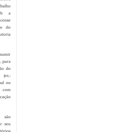
alho
sob a
cense
to do
utoria
ssumir
, para
são do
 (ex.:
nal ou
 com
icação
e são
ir seu
tórios