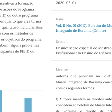
2020-05-04
centivar a formação
e ações do Programa
(PIBID) ou outro programa
Issue
, enquanto que a 2a turma
Vol. 11 No. 01 (2017): Boletim do M
qualitativo incluiu análise
Integrado de Roraima (Online)
do com os métodos de
e os objetivos do programa
Section
ambém, alguns problemas
Ensino: seção especial do Mestrad
ticipantes do PIBID ou
Profissional em Ensino de Ciência
License
Autores que publicam no Bolet
Museu Integrado de Roraima conc
com os seguintes termos:
1) Autores mantém os direitos auto
concedem ao Boletim do Museu Int
de Roraima o direito de pri