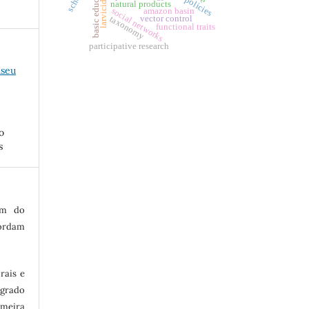
basic education
natural products
social networks
amazon basin
taxonomy
vector control
functional traits
participative research
useu
o
s
im do
ordam
rais e
egrado
meira