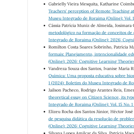
Gabrielly Vieira Mesquita, Katharine Coimbr
Teachers' perception of Remote Teaching a
Museu Integrado de Roraima (Online): Vol. 
Cássia Patrícia Muniz de Almeida, Josimara 
metodológico na formação de conceitos de 
Integrado de Roraima (Online): 2026: Cogn
Romilton Costa Soares Sobrinho, Patrícia 
formais: Planejamento, intencionalidade ed
(Online): 2026: Cognitive Learning Theori
Vandreza Souza dos Santos, Ivanise Maria Ri
Química: Uma proposta educativa sobre bi
1 (2024): Boletim do Museu Integrado de Ro
Jailson Pacheco, Rodrigo Arantes Reis, Em
theoretical essay on Citizen Science, its ty
Integrado de Roraima (Online): Vol. 15 No. 
Elizeu Rocha dos Santos Júnior, Héctor Jos
de pesquisa didática da resolução de probl
(Online): 2026: Cognitive Learning Theori
Silvana Lopes Amilcar da Silva, Patrícia M