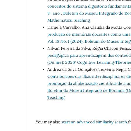
conceitos do sistema digestório fundament
8º ano
,
Boletim do Museu Integrado de Ror
Mathematics Teaching
Daniela Carvalho, Ana Claudia da Motta Co
produção de memórias docentes como uma e
Vol. 16 No. 1 (2024): Boletim do Museu Inte
Nilvan Pereira da Silva, Régia Chacon Pess
pedagógica para aprendizagem dos conteúd
(Online): 2026: Cognitive Learning Theori
Andréa da Silva Gonçalves Teixeira, Régia 
Contribuições das ilhas interdisciplinares 
promoção da alfabetização científica de a
Boletim do Museu Integrado de Roraima (On
Teaching
You may also
start an advanced similarity search
fo