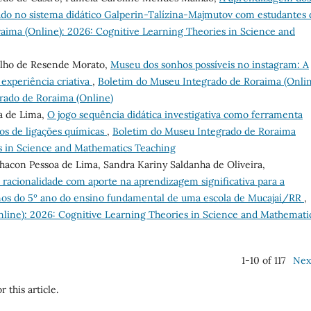
ado no sistema didático Galperin-Talízina-Majmutov com estudantes 
aima (Online): 2026: Cognitive Learning Theories in Science and
elho de Resende Morato,
Museu dos sonhos possíveis no instagram: A
xperiência criativa
,
Boletim do Museu Integrado de Roraima (Onlin
grado de Roraima (Online)
oa de Lima,
O jogo sequência didática investigativa como ferramenta
os de ligações químicas
,
Boletim do Museu Integrado de Roraima
es in Science and Mathematics Teaching
Chacon Pessoa de Lima, Sandra Kariny Saldanha de Oliveira,
de racionalidade com aporte na aprendizagem significativa para a
lunos do 5º ano do ensino fundamental de uma escola de Mucajaí/RR
,
line): 2026: Cognitive Learning Theories in Science and Mathemati
1-10 of 117
Nex
r this article.