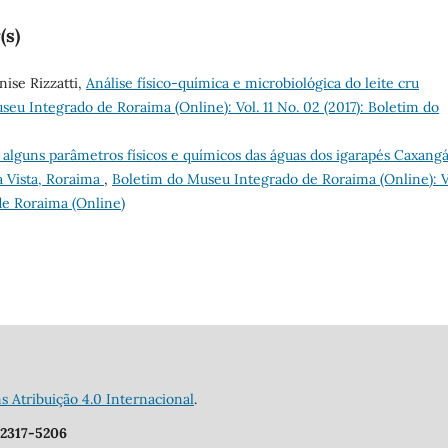
(s)
nise Rizzatti,
Análise físico-química e microbiológica do leite cru
eu Integrado de Roraima (Online): Vol. 11 No. 02 (2017): Boletim do
 alguns parâmetros físicos e químicos das águas dos igarapés Caxangá
a Vista, Roraima
,
Boletim do Museu Integrado de Roraima (Online): Vo
de Roraima (Online)
Atribuição 4.0 Internacional
.
 2317-5206