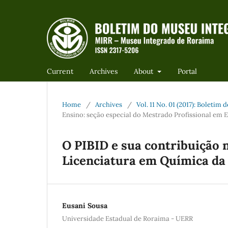
Current
Archives
About
Portal
Home
/
Archives
/
Vol. 11 No. 01 (2017): Boleti
Ensino: seção especial do Mestrado Profissional em 
O PIBID e sua contribuição 
Licenciatura em Química da
Eusani Sousa
Universidade Estadual de Roraima - UERR