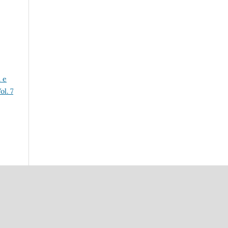
 e
l. 7