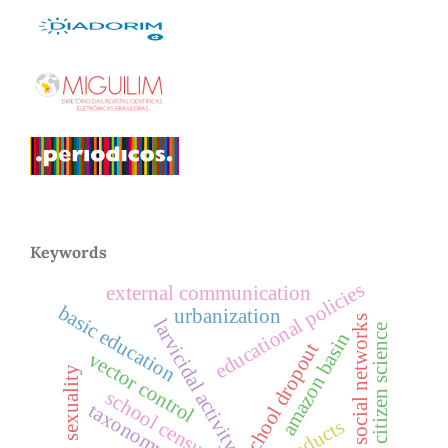
Keywords
educational policies
external communication
basic education
urbanization
social networks
larvicidal activity
citizen science
amazon basin
school dropout
vector control
sexuality
school census
taxonomy