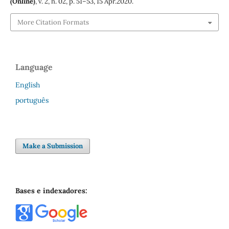
(Online)
, v. 2, n. 02, p. 51–53, 15 Apr.2020.
More Citation Formats
Language
English
português
Make a Submission
Bases e indexadores: