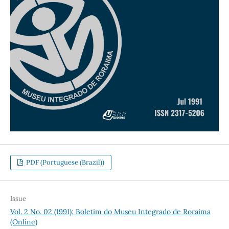
PDF (Portuguese (Brazil))
Issue
Vol. 2 No. 02 (1991): Boletim do Museu Integrado de Roraima
(Online)