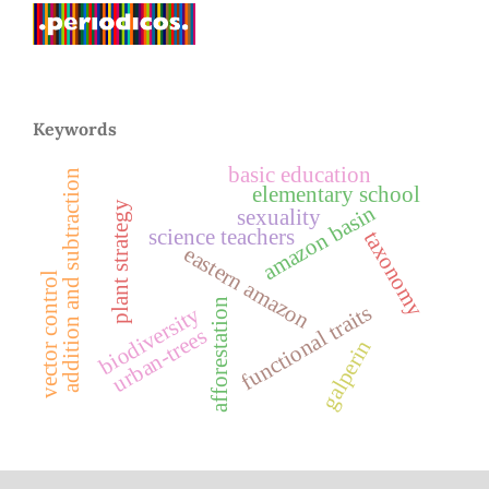
Keywords
basic education
addition and subtraction
elementary school
plant strategy
amazon basin
sexuality
science teachers
taxonomy
eastern amazon
vector control
afforestation
functional traits
biodiversity
urban-trees
galperin