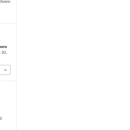
 Museu
useu
n. 02,
o