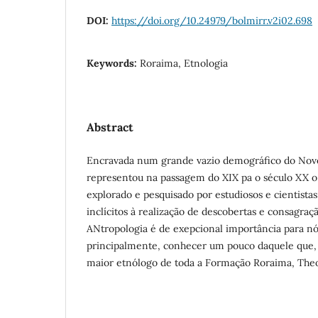
DOI:
https://doi.org/10.24979/bolmirr.v2i02.698
Keywords:
Roraima, Etnologia
Abstract
Encravada num grande vazio demográfico do No
representou na passagem do XIX pa o século XX o B
explorado e pesquisado por estudiosos e cientista
inclícitos à realização de descobertas e consagra
ANtropologia é de exepcional importância para n
principalmente, conhecer um pouco daquele que, 
maior etnólogo de toda a Formação Roraima, Th