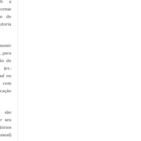
sob a
cense
to do
utoria
ssumir
, para
são do
 (ex.:
nal ou
 com
icação
e são
ir seu
tórios
ssoal)