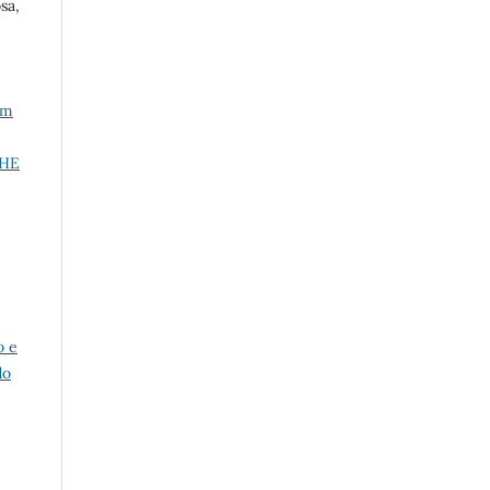
sa,
im
THE
o e
do