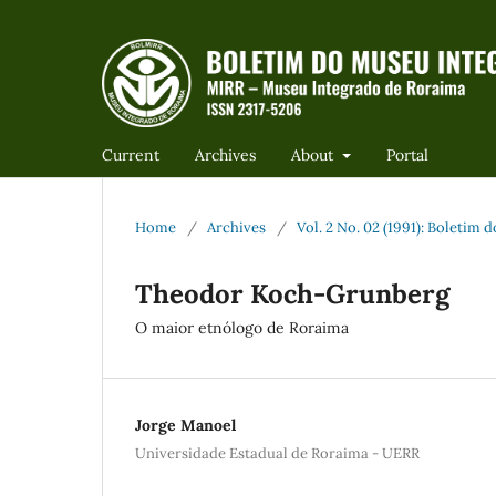
Current
Archives
About
Portal
Home
/
Archives
/
Vol. 2 No. 02 (1991): Boletim
Theodor Koch-Grunberg
O maior etnólogo de Roraima
Jorge Manoel
Universidade Estadual de Roraima - UERR