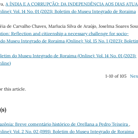
va,
A ÍNDIA E A CORRUPÇÃO: DA INDEPENDÊNCIA AOS DIAS ATUA
ine): Vol. 14 No. 01 (2021): Boletim do Museu Integrado de Roraima
éia de Carvalho Chaves, Marlucia Silva de Araújo, Joselma Soares Sou
ion: Reflection and citizenship a necessary challenge for socio-
do Museu Integrado de Roraima (Online): Vol. 15 No. 1 (2023): Boleti
letim do Museu Integrado de Roraima (Online): Vol. 14 No. 01 (2021):
nline)
1-10 of 105
Nex
r this article.
(s)
zônia: Breve comentário histórico de Orellana a Pedro Teixeira
,
ine): Vol. 2 No. 02 (1991): Boletim do Museu Integrado de Roraima