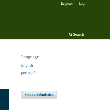
Register
Login
Search
Language
English
português
Make a Submission