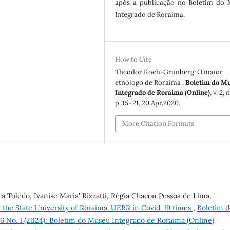
após a publicação no Boletim do
Integrado de Roraima.
How to Cite
Theodor Koch-Grunberg: O maior
etnólogo de Roraima .
Boletim do M
Integrado de Roraima (Online)
, v. 2, 
p. 15–21, 20 Apr.2020.
More Citation Formats
a Toledo, Ivanise Maria' Rizzatti, Régia Chacon Pessoa de Lima,
t the State University of Roraima-UERR in Covid-19 times
,
Boletim d
16 No. 1 (2024): Boletim do Museu Integrado de Roraima (Online)