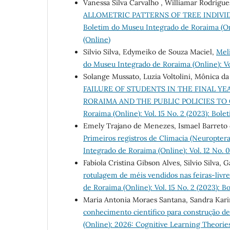
Vanessa Silva Carvalho , Williamar Rodrigue
ALLOMETRIC PATTERNS OF TREE INDIVID
Boletim do Museu Integrado de Roraima (Onl
(Online)
Silvio Silva, Edymeiko de Souza Maciel,
Mel
do Museu Integrado de Roraima (Online): Vo
Solange Mussato, Luzia Voltolini, Mônica da
FAILURE OF STUDENTS IN THE FINAL Y
RORAIMA AND THE PUBLIC POLICIES T
Roraima (Online): Vol. 15 No. 2 (2023): Bol
Emely Trajano de Menezes, Ismael Barreto de
Primeiros registros de Climacia (Neuroptera
Integrado de Roraima (Online): Vol. 12 No. 
Fabíola Cristina Gibson Alves, Silvio Silva,
rotulagem de méis vendidos nas feiras-livre
de Roraima (Online): Vol. 15 No. 2 (2023): 
Maria Antonia Moraes Santana, Sandra Kari
conhecimento científico para construção de
(Online): 2026: Cognitive Learning Theori