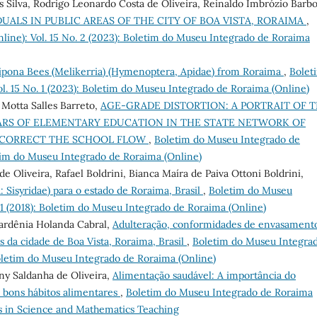
s Silva, Rodrigo Leonardo Costa de Oliveira, Reinaldo Imbrózio Barbo
UALS IN PUBLIC AREAS OF THE CITY OF BOA VISTA, RORAIMA
,
ine): Vol. 15 No. 2 (2023): Boletim do Museu Integrado de Roraima
ipona Bees (Melikerria) (Hymenoptera, Apidae) from Roraima
,
Bolet
l. 15 No. 1 (2023): Boletim do Museu Integrado de Roraima (Online)
 Motta Salles Barreto,
AGE-GRADE DISTORTION: A PORTRAIT OF 
EARS OF ELEMENTARY EDUCATION IN THE STATE NETWORK OF
O CORRECT THE SCHOOL FLOW
,
Boletim do Museu Integrado de
etim do Museu Integrado de Roraima (Online)
 Oliveira, Rafael Boldrini, Bianca Maíra de Paiva Ottoni Boldrini,
: Sisyridae) para o estado de Roraima, Brasil
,
Boletim do Museu
01 (2018): Boletim do Museu Integrado de Roraima (Online)
 Gardênia Holanda Cabral,
Adulteração, conformidades de envasament
s da cidade de Boa Vista, Roraima, Brasil
,
Boletim do Museu Integra
Boletim do Museu Integrado de Roraima (Online)
ny Saldanha de Oliveira,
Alimentação saudável: A importância do
 bons hábitos alimentares
,
Boletim do Museu Integrado de Roraima
es in Science and Mathematics Teaching