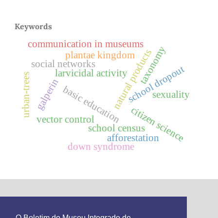
Keywords
communication in museums
taxonomy
natural products
plantae kingdom
social networks
school dropout
larvicidal activity
urban-trees
galperin
basic education
sexuality
citizen science
vector control
school census
afforestation
down syndrome
This work is licensed under the
Creative Commons
O Boletim do Museu Integrado de