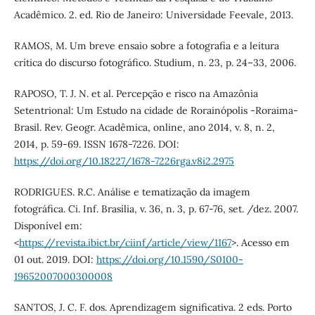
Acadêmico. 2. ed. Rio de Janeiro: Universidade Feevale, 2013.
RAMOS, M. Um breve ensaio sobre a fotografia e a leitura
crítica do discurso fotográfico. Studium, n. 23, p. 24–33, 2006.
RAPOSO, T. J. N. et al. Percepção e risco na Amazônia
Setentrional: Um Estudo na cidade de Rorainópolis -Roraima-
Brasil. Rev. Geogr. Acadêmica, online, ano 2014, v. 8, n. 2,
2014, p. 59-69. ISSN 1678-7226. DOI:
https://doi.org/10.18227/1678-7226rga.v8i2.2975
RODRIGUES. R.C. Análise e tematização da imagem
fotográfica. Ci. Inf. Brasília, v. 36, n. 3, p. 67-76, set. /dez. 2007.
Disponível em:
<
https://revista.ibict.br/ciinf/article/view/1167
>. Acesso em
01 out. 2019. DOI:
https://doi.org/10.1590/S0100-
19652007000300008
SANTOS, J. C. F. dos. Aprendizagem significativa. 2 eds. Porto