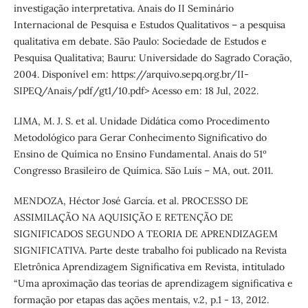
investigação interpretativa. Anais do II Seminário
Internacional de Pesquisa e Estudos Qualitativos – a pesquisa
qualitativa em debate. São Paulo: Sociedade de Estudos e
Pesquisa Qualitativa; Bauru: Universidade do Sagrado Coração,
2004. Disponível em: https://arquivo.sepq.org.br/II-
SIPEQ/Anais/pdf/gt1/10.pdf> Acesso em: 18 Jul, 2022.
LIMA, M. J. S. et al. Unidade Didática como Procedimento
Metodológico para Gerar Conhecimento Significativo do
Ensino de Química no Ensino Fundamental. Anais do 51º
Congresso Brasileiro de Química. São Luís – MA, out. 2011.
MENDOZA, Héctor José García. et al. PROCESSO DE
ASSIMILAÇÃO NA AQUISIÇÃO E RETENÇÃO DE
SIGNIFICADOS SEGUNDO A TEORIA DE APRENDIZAGEM
SIGNIFICATIVA. Parte deste trabalho foi publicado na Revista
Eletrônica Aprendizagem Significativa em Revista, intitulado
“Uma aproximação das teorias de aprendizagem significativa e
formação por etapas das ações mentais, v.2, p.1 - 13, 2012.