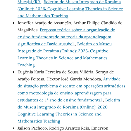
Mucajaí/RR
,
Boletim do Museu Integrado de Roraima
(Online): 2026: Cognitive Learning Theories in Science
and Mathematics Teaching
Jeneffer Araújo de Assunção, Arthur Philipe Cândido de
Magalhães,
Proposta teórica sobre a organização do
ensino fundamentado na teoria da aprendizagem
significativa de David Ausubel
,
Boletim do Museu
Integrado de Roraima (Online): 2026: Cognitive
Learning Theories in Science and Mathematics
Teaching
Eugênia Karla Ferreira de Sousa Villória, Soraya de
Araújo Feitosa, Héctor José García Mendoza,
Atividade
de situação problema discente em operações aritméticas
como metodologia de ensino-aprendizagem para
estudantes de 1° ano do ensino fundamental
,
Boletim
do Museu Integrado de Roraima (Online): 2026:
Cognitive Learning Theories in Science and
Mathematics Teaching
Jailson Pacheco, Rodrigo Arantes Reis, Emerson