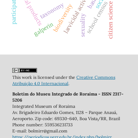
natural products
larvicidal activity
school census
taxonomy
citizen science
biodiversity
sexuality
galperin
This work is licensed under the
Creative Commons
Atribuição 4.0 Internacional
.
Boletim do Museu Integrado de Roraima - ISSN 2317-
5206
Integrated Museum of Roraima
Av. Brigadeiro Eduardo Gomes, 1128 – Parque Anauá,
Aeroporto. Zip code: 69330-640, Boa Vista/RR, Brazil
Phone number: 559536231733
E-mail: bolmirr@gmail.com
https://periodicos.uerr.edu.br/index.php/bolmirr