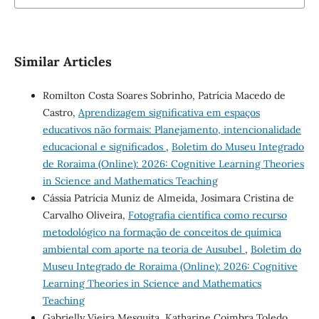
Similar Articles
Romilton Costa Soares Sobrinho, Patrícia Macedo de
Castro,
Aprendizagem significativa em espaços
educativos não formais: Planejamento, intencionalidade
educacional e significados
,
Boletim do Museu Integrado
de Roraima (Online): 2026: Cognitive Learning Theories
in Science and Mathematics Teaching
Cássia Patrícia Muniz de Almeida, Josimara Cristina de
Carvalho Oliveira,
Fotografia científica como recurso
metodológico na formação de conceitos de química
ambiental com aporte na teoria de Ausubel
,
Boletim do
Museu Integrado de Roraima (Online): 2026: Cognitive
Learning Theories in Science and Mathematics
Teaching
Gabrielly Vieira Mesquita, Katharine Coimbra Toledo,