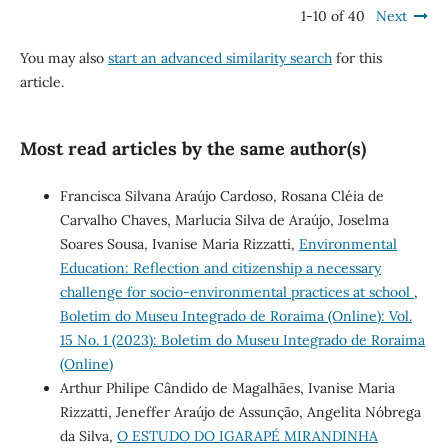
1-10 of 40
Next
You may also
start an advanced similarity search
for this
article.
Most read articles by the same author(s)
Francisca Silvana Araújo Cardoso, Rosana Cléia de
Carvalho Chaves, Marlucia Silva de Araújo, Joselma
Soares Sousa, Ivanise Maria Rizzatti,
Environmental
Education: Reflection and citizenship a necessary
challenge for socio-environmental practices at school
,
Boletim do Museu Integrado de Roraima (Online): Vol.
15 No. 1 (2023): Boletim do Museu Integrado de Roraima
(Online)
Arthur Philipe Cândido de Magalhães, Ivanise Maria
Rizzatti, Jeneffer Araújo de Assunção, Angelita Nóbrega
da Silva,
O ESTUDO DO IGARAPÉ MIRANDINHA