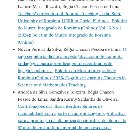
Ivanise Maria' Rizzatti, Régia Chacon Pessoa de Lima,
Teachers' perception of Remote Teaching at the State
University of Roraima-UERR in Covid-19 times
,
Boletim
do Museu Integrado de Roraima (Online): Vol. 16 No. 1
(2024): Boletim do Museu Integrado de Roraima
(Online)
Nilvan Pereira da Silva, Régia Chacon Pessoa de Lima,
O
jogo sequência didática investigativa como ferramenta
pedagógica para aprendizagem dos conteúdos de
ligações químicas
,
Boletim do Museu Integrado de
Roraima (Online): 2026: Cognitive Learning Theories in
Science and Mathematics Teaching
Andréa da Silva Gonçalves Teixeira, Régia Chacon
Pessoa de Lima, Sandra Kariny Saldanha de Oliveira,
Contribuições das ilhas interdisciplinares de
racionalidade com aporte na aprendizagem significativa
para a promoção da alfabetização científica de alunos do
5º ano do ensino fundamental de uma escola de