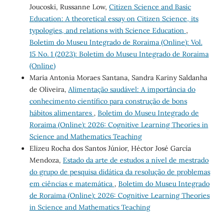
Joucoski, Russanne Low,
Citizen Science and Basic
Education: A theoretical essay on Citizen Science, its
typologies, and relations with Science Education
,
Boletim do Museu Integrado de Roraima (Online): Vol.
15 No. 1 (2023): Boletim do Museu Integrado de Roraima
(Online)
Maria Antonia Moraes Santana, Sandra Kariny Saldanha
de Oliveira,
Alimentação saudável: A importância do
conhecimento científico para construção de bons
hábitos alimentares
,
Boletim do Museu Integrado de
Roraima (Online): 2026: Cognitive Learning Theories in
Science and Mathematics Teaching
Elizeu Rocha dos Santos Júnior, Héctor José García
Mendoza,
Estado da arte de estudos a nível de mestrado
do grupo de pesquisa didática da resolução de problemas
em ciências e matemática
,
Boletim do Museu Integrado
de Roraima (Online): 2026: Cognitive Learning Theories
in Science and Mathematics Teaching