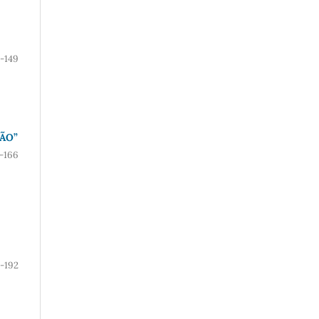
7-149
ÃO”
-166
7-192