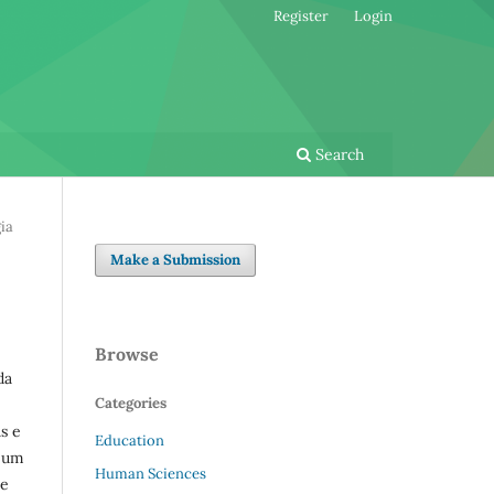
Register
Login
Search
ia
Make a Submission
Browse
da
Categories
s e
Education
o um
Human Sciences
de