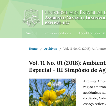
Current
Previous editions
About the Journa
Home
/
Archives
/
Vol. 11 No. 01 (2018): Ambien
Vol. 11 No. 01 (2018): Ambie
Especial - III Simpósio de A
A revista Amb
região amazôni
acadêmicas nas
da Saúde, Ciên
espaço reflexi