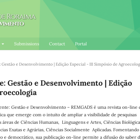
l
Submissions
Contact
Portal
te: Gestão e Desenvolvimento | Edição Especial - III Simpósio de Agroecolog
nte: Gestão e Desenvolvimento | Edição
groecologia
iente: Gestão e Desenvolvimento – REMGADS é uma revista on-line 
ca que emerge com o intuito de ampliar a visibilidade de pesquisas
 áreas de Ciências Humanas, Linguagens e Artes, Ciências Biológica
cias Exatas e Agrárias, Ciências Socialmente Aplicadas. Fomentand
vo e democrático, sua publicação on-line permite a difusão do saber 