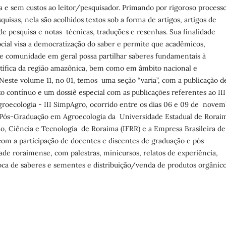
da e sem custos ao leitor/pesquisador. Primando por rigoroso process
quisas, nela são acolhidos textos sob a forma de artigos, artigos de
 de pesquisa e notas técnicas, traduções e resenhas. Sua finalidade
cial visa a democratização do saber e permite que acadêmicos,
e comunidade em geral possa partilhar saberes fundamentais à
tífica da região amazônica, bem como em âmbito nacional e
 Neste volume 11, no 01, temos uma seção “varia”, com a publicação d
xo contínuo e um dossiê especial com as publicações referentes ao III
roecologia - III SimpAgro, ocorrido entre os dias 06 e 09 de nove
e Pós-Graduação em Agroecologia da Universidade Estadual de Rorai
o, Ciência e Tecnologia de Roraima (IFRR) e a Empresa Brasileira de
m a participação de docentes e discentes de graduação e pós-
e roraimense, com palestras, minicursos, relatos de experiência,
roca de saberes e sementes e distribuição/venda de produtos orgânico