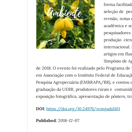
forma facilita
seleção de pes
revisão, notas
acadêmica e so
pesquisadores 
produção cien
internacional.
artigos em flu
Simpósio de Ag
de 2018. O evento foi realizado pelo Programa d
em Associação com o Instituto Federal de Educaçã
Pesquisa Agropecuária (EMBRAPA/RR), e contou co
graduação da UERR, produtores rurais e comunidad
exposição fotográfica, apresentação de pôsters, t
DOI:
https://doi.org/10.24979/remgads1101
Published:
2018-12-07