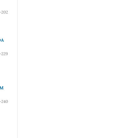
-202
DA
-229
EM
-240