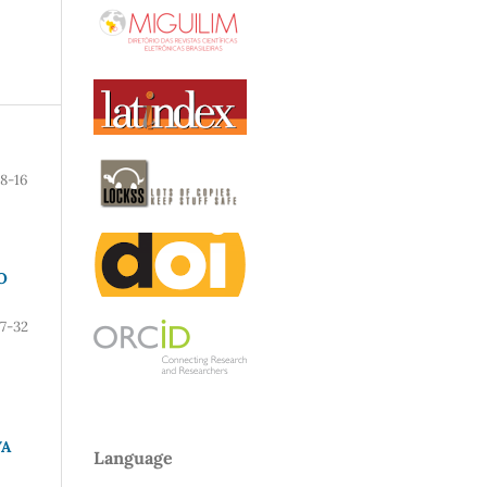
8-16
O
17-32
VA
Language