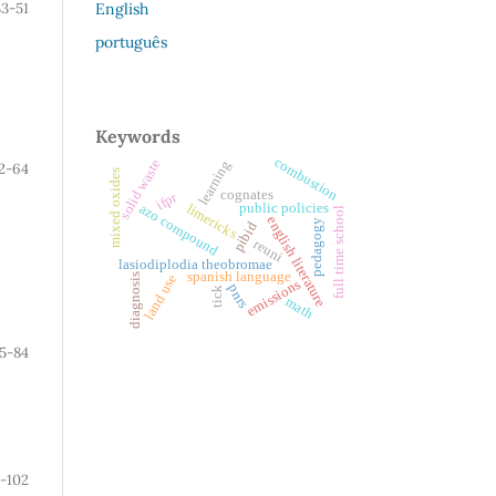
English
33-51
português
Keywords
combustion
solid waste
learning
2-64
mixed oxides
cognates
ifpr
public policies
limericks
azo compound
full time school
english literature
pedagogy
pibid
reuni
lasiodiplodia theobromae
spanish language
diagnosis
land use
emissions
pnrs
tick
math
5-84
-102