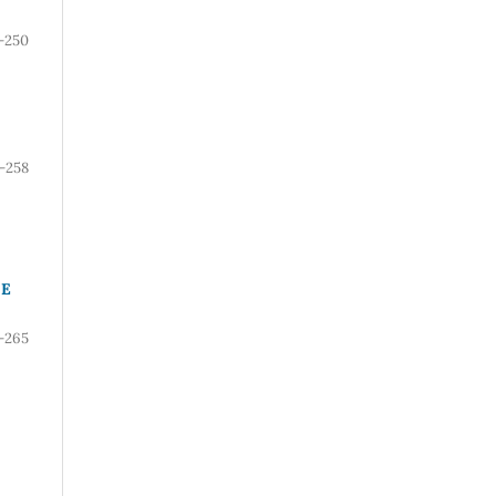
-250
-258
 E
-265