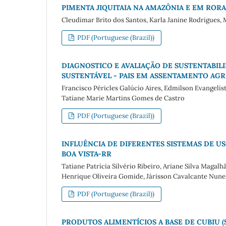
PIMENTA JIQUITAIA NA AMAZÔNIA E EM ROR
Cleudimar Brito dos Santos, Karla Janine Rodrigues, 
PDF (Portuguese (Brazil))
DIAGNOSTICO E AVALIAÇÃO DE SUSTENTABI
SUSTENTÁVEL - PAIS EM ASSENTAMENTO AG
Francisco Péricles Galúcio Aires, Edmilson Evangelista
Tatiane Marie Martins Gomes de Castro
PDF (Portuguese (Brazil))
INFLUÊNCIA DE DIFERENTES SISTEMAS DE U
BOA VISTA-RR
Tatiane Patrícia Silvério Ribeiro, Ariane Silva Magalh
Henrique Oliveira Gomide, Járisson Cavalcante Nune
PDF (Portuguese (Brazil))
PRODUTOS ALIMENTÍCIOS A BASE DE CUBIU