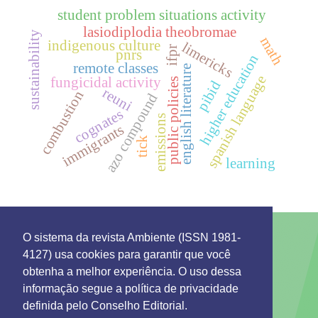
student problem situations activity
lasiodiplodia theobromae
sustainability
math
indigenous culture
limericks
ifpr
pnrs
higher education
remote classes
english literature
spanish language
fungicidal activity
public policies
pibid
reuni
combustion
azo compound
cognates
emissions
immigrants
tick
learning
O sistema da revista Ambiente (ISSN 1981-
4127) usa cookies para garantir que você
This work is licensed under a License
Creative
obtenha a melhor experiência. O uso dessa
Commons Attribution 4.0 International
.
informação segue a política de privacidade
Environment: Management and Development
definida pelo Conselho Editorial.
Rua 7 de Setembro 231 - Bairro Canarinho ZIP Code.