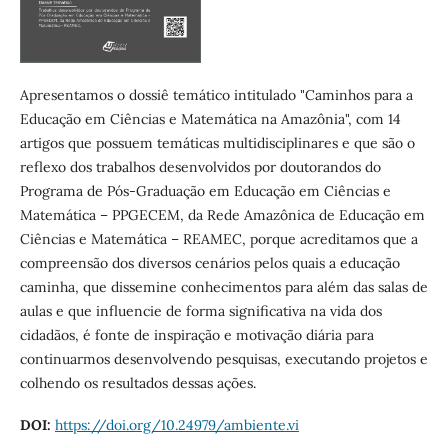
Apresentamos o dossiê temático intitulado "Caminhos para a
Educação em Ciências e Matemática na Amazônia", com 14
artigos que possuem temáticas multidisciplinares e que são o
reflexo dos trabalhos desenvolvidos por doutorandos do
Programa de Pós-Graduação em Educação em Ciências e
Matemática – PPGECEM, da Rede Amazônica de Educação em
Ciências e Matemática – REAMEC, porque acreditamos que a
compreensão dos diversos cenários pelos quais a educação
caminha, que dissemine conhecimentos para além das salas de
aulas e que influencie de forma significativa na vida dos
cidadãos, é fonte de inspiração e motivação diária para
continuarmos desenvolvendo pesquisas, executando projetos e
colhendo os resultados dessas ações.
DOI:
https://doi.org/10.24979/ambiente.vi