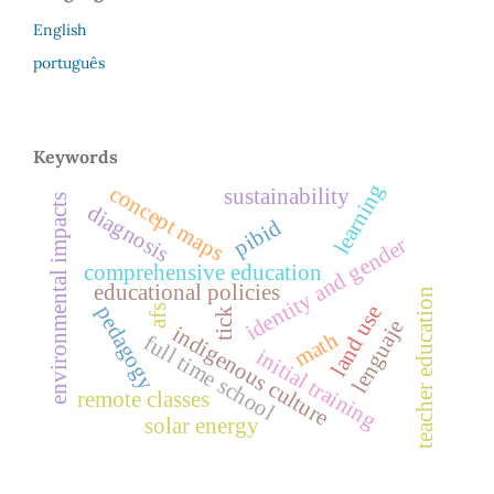
English
português
Keywords
learning
concept maps
sustainability
environmental impacts
diagnosis
pibid
identity and gender
comprehensive education
educational policies
teacher education
land use
pedagogy
afs
tick
lenguaje
indigenous culture
math
full time school
initial training
remote classes
solar energy